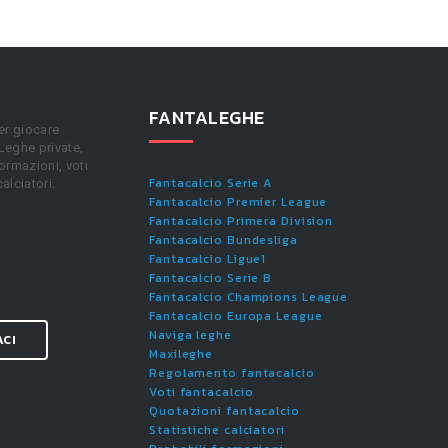
FANTALEGHE
er giocare
 Leghe private,
ormazioni, voti
Fantacalcio Serie A
calciatori.
Fantacalcio Premier League
Fantacalcio Primera Division
Fantacalcio Bundesliga
Fantacalcio Ligue1
Fantacalcio Serie B
Fantacalcio Champions League
Fantacalcio Europa League
Naviga leghe
ACI
Maxileghe
Regolamento fantacalcio
Voti fantacalcio
Quotazioni fantacalcio
Statistiche calciatori