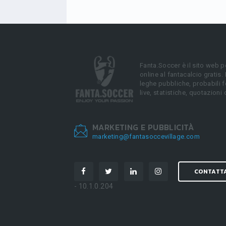
Fanta.Soccer è il sito web p
online al fantacalcio gratis.
leghe pubbliche, probabili f
live, statistiche, quotazioni 
MARKETING E PUBBLICITÀ
marketing@fantasoccevillage.com
CONTATT
- 10.1.0.204