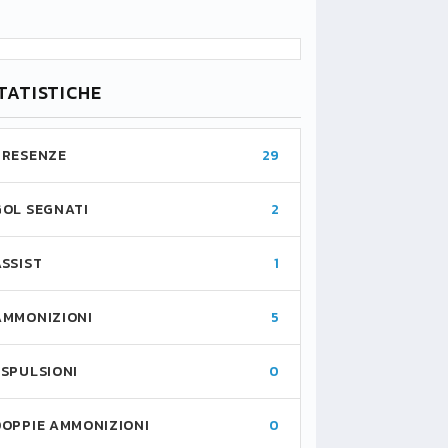
TATISTICHE
PRESENZE
29
GOL SEGNATI
2
ASSIST
1
AMMONIZIONI
5
ESPULSIONI
0
DOPPIE AMMONIZIONI
0