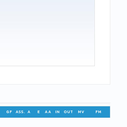
GF
ASS.
A
E
AA
IN
OUT
MV
FM