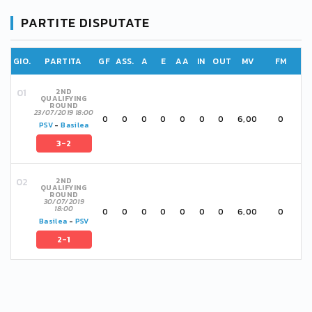
PARTITE DISPUTATE
GIO.
PARTITA
GF
ASS.
A
E
AA
IN
OUT
MV
FM
2ND
QUALIFYING
ROUND
23/07/2019 18:00
0
0
0
0
0
0
0
6,00
0
PSV
-
Basilea
3-2
2ND
QUALIFYING
ROUND
30/07/2019
18:00
0
0
0
0
0
0
0
6,00
0
Basilea
-
PSV
2-1