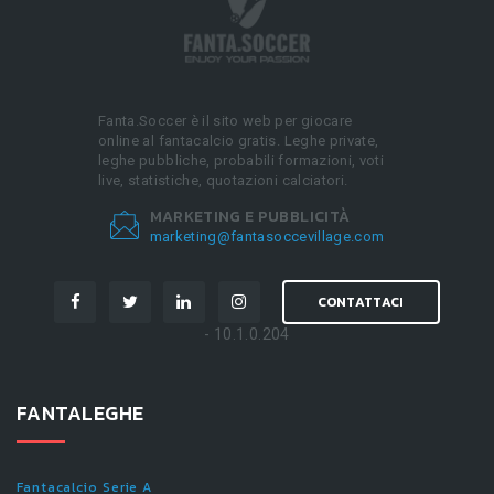
Fanta.Soccer è il sito web per giocare
online al fantacalcio gratis. Leghe private,
leghe pubbliche, probabili formazioni, voti
live, statistiche, quotazioni calciatori.
MARKETING E PUBBLICITÀ
marketing@fantasoccevillage.com
CONTATTACI
- 10.1.0.204
FANTALEGHE
Fantacalcio Serie A