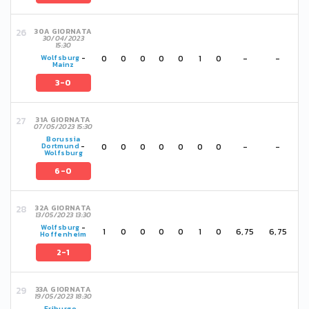
30A GIORNATA
30/04/2023
15:30
0
0
0
0
0
1
0
-
-
Wolfsburg
-
Mainz
3-0
31A GIORNATA
07/05/2023 15:30
Borussia
0
0
0
0
0
0
0
-
-
Dortmund
-
Wolfsburg
6-0
32A GIORNATA
13/05/2023 13:30
Wolfsburg
-
1
0
0
0
0
1
0
6,75
6,75
Hoffenheim
2-1
33A GIORNATA
19/05/2023 18:30
Friburgo
-