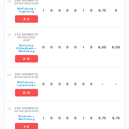
26A GIORNATA
01/04/2023 13:30
Wolfsburg
-
1
0
0
0
0
1
0
6,75
0
Augsburg
2-2
27A GIORNATA
09/04/2023
13:30
Borussia
0
0
0
0
0
1
0
6,00
6,00
MGladbach
-
Wolfsburg
2-0
28A GIORNATA
16/04/2023 17:30
Wolfsburg
-
0
0
0
0
0
0
0
-
-
Leverkusen
0-0
29A GIORNATA
22/04/2023 13:30
Bochum
-
1
0
0
0
0
1
0
6,75
6,75
Wolfsburg
1-5