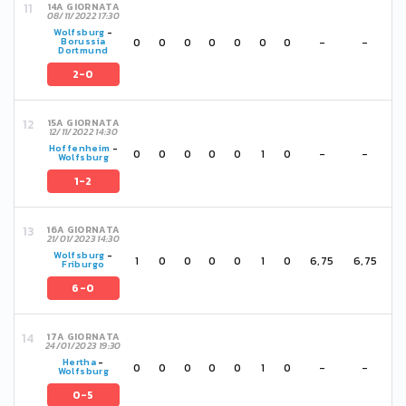
14A GIORNATA
08/11/2022 17:30
Wolfsburg
-
0
0
0
0
0
0
0
-
-
Borussia
Dortmund
2-0
15A GIORNATA
12/11/2022 14:30
Hoffenheim
-
0
0
0
0
0
1
0
-
-
Wolfsburg
1-2
16A GIORNATA
21/01/2023 14:30
Wolfsburg
-
1
0
0
0
0
1
0
6,75
6,75
Friburgo
6-0
17A GIORNATA
24/01/2023 19:30
Hertha
-
0
0
0
0
0
1
0
-
-
Wolfsburg
0-5