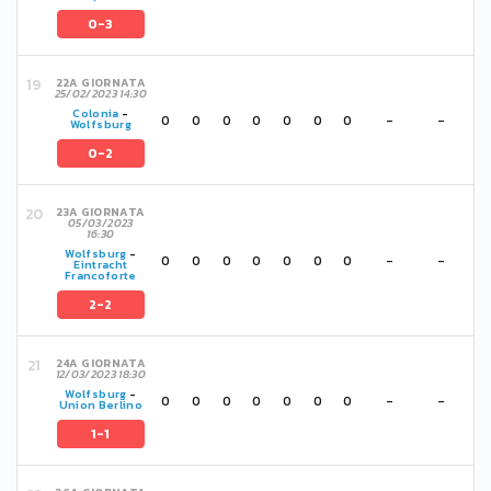
0-3
22A GIORNATA
25/02/2023 14:30
Colonia
-
0
0
0
0
0
0
0
-
-
Wolfsburg
0-2
23A GIORNATA
05/03/2023
16:30
Wolfsburg
-
0
0
0
0
0
0
0
-
-
Eintracht
Francoforte
2-2
24A GIORNATA
12/03/2023 18:30
Wolfsburg
-
0
0
0
0
0
0
0
-
-
Union Berlino
1-1