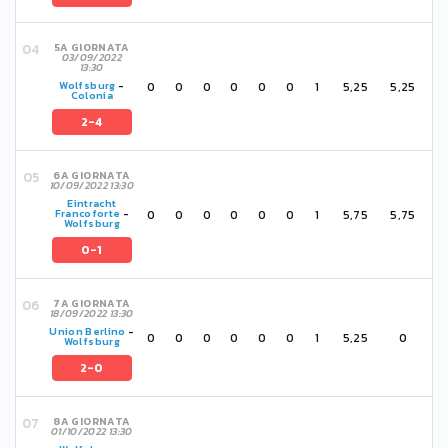
5A GIORNATA
03/09/2022
13:30
0
0
0
0
0
0
1
5,25
5,25
Wolfsburg
-
Colonia
2-4
6A GIORNATA
10/09/2022 13:30
Eintracht
0
0
0
0
0
0
1
5,75
5,75
Francoforte
-
Wolfsburg
0-1
7A GIORNATA
18/09/2022 13:30
Union Berlino
-
0
0
0
0
0
0
1
5,25
0
Wolfsburg
2-0
8A GIORNATA
01/10/2022 13:30