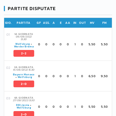
PARTITE DISPUTATE
GIO.
PARTITA
GF
ASS.
A
E
AA
IN
OUT
MV
FM
1A GIORNATA
06/08/2022
13:30
0
0
0
0
0
1
0
5,50
5,50
Wolfsburg
-
Werder Brema
2-2
2A GIORNATA
14/08/2022 15:30
Bayern Monaco
0
0
0
0
0
1
0
6,50
9,50
-
Wolfsburg
2-0
4A GIORNATA
27/08/2022 13:30
RB Lipsia
-
0
0
0
0
0
1
0
5,50
5,50
Wolfsburg
2-0