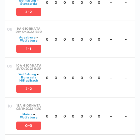
Wolfsburg
-
0
0
0
0
0
0
0
-
-
Stoccarda
3-2
9A GIORNATA
08/10/2022 13:30
Augsburg
-
0
0
0
0
0
0
0
-
-
Wolfsburg
1-1
10A GIORNATA
15/10/2022 13:30
Wolfsburg
-
0
0
0
0
0
0
0
-
-
Borussia
MGladbach
2-2
13A GIORNATA
05/11/2022 14:30
Mainz
-
0
0
0
0
0
0
0
-
-
Wolfsburg
0-3