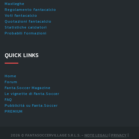
Maxileghe
Regolamento fantacalcio
Voti fantacalcio
Quotazioni fantacalcio
Statistiche calciatori
Probabili formazioni
QUICK LINKS
Home
Forum
Fanta.Soccer Magazine
Le vignette di Fanta.Soccer
FAQ
Pubblicità su Fanta.Soccer
PREMIUM
2026
©
FANTASOCCERVILLAGE S.R.L.S.
-
NOTE LEGALI
|
PRIVACY
|