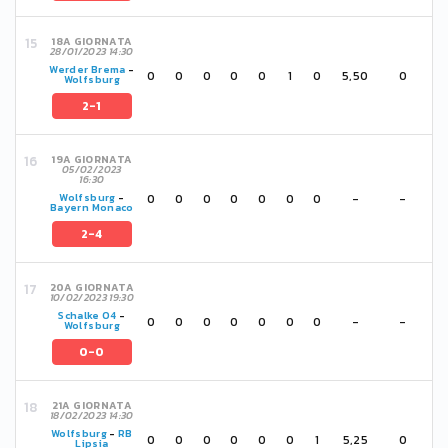
18A GIORNATA
28/01/2023 14:30
Werder Brema
-
0
0
0
0
0
1
0
5,50
0
Wolfsburg
2-1
19A GIORNATA
05/02/2023
16:30
0
0
0
0
0
0
0
-
-
Wolfsburg
-
Bayern Monaco
2-4
20A GIORNATA
10/02/2023 19:30
Schalke 04
-
0
0
0
0
0
0
0
-
-
Wolfsburg
0-0
21A GIORNATA
18/02/2023 14:30
Wolfsburg
-
RB
0
0
0
0
0
0
1
5,25
0
Lipsia