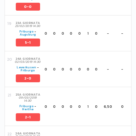
0-0
23A GIORNATA
23/02/2019 14:30
Friburgo
-
0
0
0
0
0
1
0
-
-
Augsburg
5-1
24A GIORNATA
02/03/2019 14:30
Leverkusen
-
0
0
0
0
0
0
0
-
-
Friburgo
2-0
25A GIORNATA
09/03/2019
14:30
0
0
0
0
0
1
0
6,50
0
Friburgo
-
Hertha
2-1
26A GIORNATA