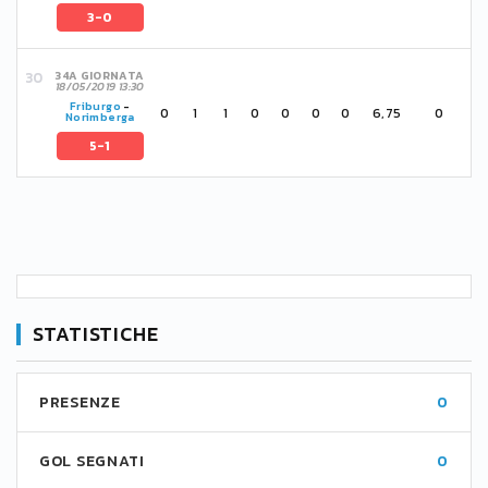
3-0
34A GIORNATA
18/05/2019 13:30
Friburgo
-
0
1
1
0
0
0
0
6,75
0
Norimberga
5-1
STATISTICHE
PRESENZE
0
GOL SEGNATI
0