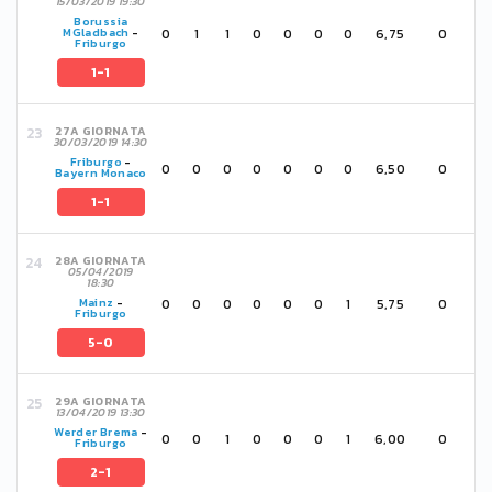
15/03/2019 19:30
Borussia
0
1
1
0
0
0
0
6,75
0
MGladbach
-
Friburgo
1-1
27A GIORNATA
30/03/2019 14:30
Friburgo
-
0
0
0
0
0
0
0
6,50
0
Bayern Monaco
1-1
28A GIORNATA
05/04/2019
18:30
0
0
0
0
0
0
1
5,75
0
Mainz
-
Friburgo
5-0
29A GIORNATA
13/04/2019 13:30
Werder Brema
-
0
0
1
0
0
0
1
6,00
0
Friburgo
2-1