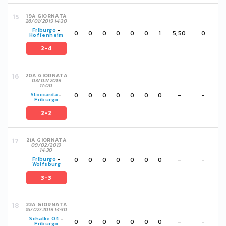
19A GIORNATA
26/01/2019 14:30
Friburgo
-
0
0
0
0
0
0
1
5,50
0
Hoffenheim
2-4
20A GIORNATA
03/02/2019
17:00
0
0
0
0
0
0
0
-
-
Stoccarda
-
Friburgo
2-2
21A GIORNATA
09/02/2019
14:30
0
0
0
0
0
0
0
-
-
Friburgo
-
Wolfsburg
3-3
22A GIORNATA
16/02/2019 14:30
Schalke 04
-
0
0
0
0
0
0
0
-
-
Friburgo