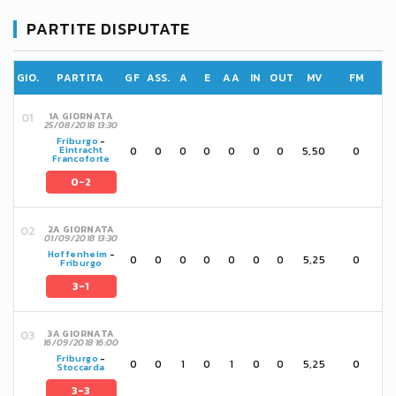
PARTITE DISPUTATE
GIO.
PARTITA
GF
ASS.
A
E
AA
IN
OUT
MV
FM
1A GIORNATA
25/08/2018 13:30
Friburgo
-
0
0
0
0
0
0
0
5,50
0
Eintracht
Francoforte
0-2
2A GIORNATA
01/09/2018 13:30
Hoffenheim
-
0
0
0
0
0
0
0
5,25
0
Friburgo
3-1
3A GIORNATA
16/09/2018 16:00
Friburgo
-
0
0
1
0
1
0
0
5,25
0
Stoccarda
3-3