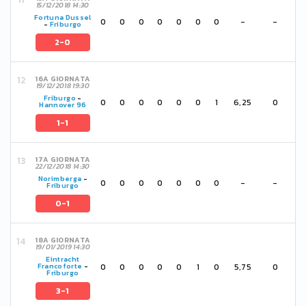
15/12/2018 14:30
Fortuna Dussel
0
0
0
0
0
0
0
-
-
-
Friburgo
2-0
16A GIORNATA
19/12/2018 19:30
Friburgo
-
0
0
0
0
0
0
1
6,25
0
Hannover 96
1-1
17A GIORNATA
22/12/2018 14:30
Norimberga
-
0
0
0
0
0
0
0
-
-
Friburgo
0-1
18A GIORNATA
19/01/2019 14:30
Eintracht
0
0
0
0
0
1
0
5,75
0
Francoforte
-
Friburgo
3-1