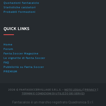
Quotazioni fantacalcio
Statistiche calciatori
Probabili formazioni
QUICK LINKS
Home
Forum
Fanta.Soccer Magazine
Le vignette di Fanta.Soccer
FAQ
Pubblicità su Fanta.Soccer
PREMIUM
2026
©
FANTASOCCERVILLAGE S.R.L.S.
-
NOTE LEGALI
|
PRIVACY
|
TERMINI E CONDIZIONI DI UTILIZZO DEI SERVIZI
Fantacalcio è un marchio registrato Quadronica S.r.l.