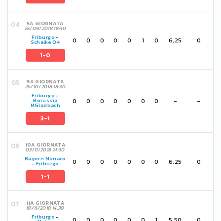
5A GIORNATA
25/09/2018 18:30
Friburgo
-
0
0
0
0
0
1
0
6,25
0
Schalke 04
1-0
9A GIORNATA
26/10/2018 18:30
Friburgo
-
0
0
0
0
0
0
0
-
-
Borussia
MGladbach
3-1
10A GIORNATA
03/11/2018 14:30
Bayern Monaco
0
0
0
0
0
0
0
6,25
0
-
Friburgo
1-1
11A GIORNATA
10/11/2018 14:30
Friburgo
-
0
0
0
0
0
0
1
5,50
0