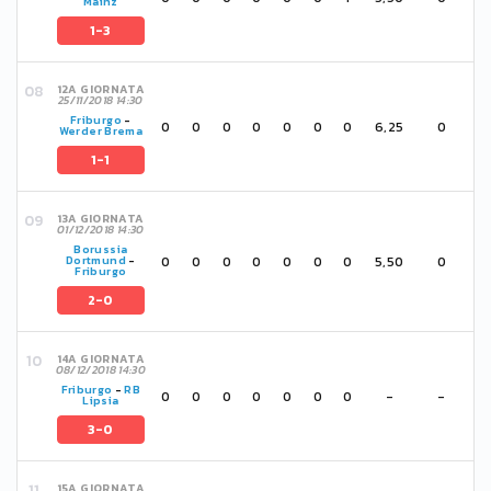
Mainz
1-3
12A GIORNATA
25/11/2018 14:30
Friburgo
-
0
0
0
0
0
0
0
6,25
0
Werder Brema
1-1
13A GIORNATA
01/12/2018 14:30
Borussia
0
0
0
0
0
0
0
5,50
0
Dortmund
-
Friburgo
2-0
14A GIORNATA
08/12/2018 14:30
Friburgo
-
RB
0
0
0
0
0
0
0
-
-
Lipsia
3-0
15A GIORNATA