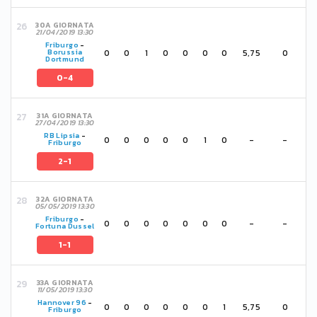
30A GIORNATA
21/04/2019 13:30
Friburgo
-
0
0
1
0
0
0
0
5,75
0
Borussia
Dortmund
0-4
31A GIORNATA
27/04/2019 13:30
RB Lipsia
-
0
0
0
0
0
1
0
-
-
Friburgo
2-1
32A GIORNATA
05/05/2019 13:30
Friburgo
-
0
0
0
0
0
0
0
-
-
Fortuna Dussel
1-1
33A GIORNATA
11/05/2019 13:30
Hannover 96
-
0
0
0
0
0
0
1
5,75
0
Friburgo