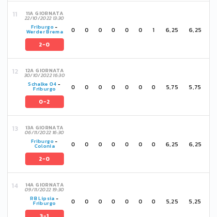
11A GIORNATA
22/10/2022 13:30
Friburgo
-
0
0
0
0
0
0
1
6,25
6,25
Werder Brema
2-0
12A GIORNATA
30/10/2022 16:30
Schalke 04
-
0
0
0
0
0
0
0
5,75
5,75
Friburgo
0-2
13A GIORNATA
06/11/2022 16:30
Friburgo
-
0
0
0
0
0
0
0
6,25
6,25
Colonia
2-0
14A GIORNATA
09/11/2022 19:30
RB Lipsia
-
0
0
0
0
0
0
0
5,25
5,25
Friburgo
3-1