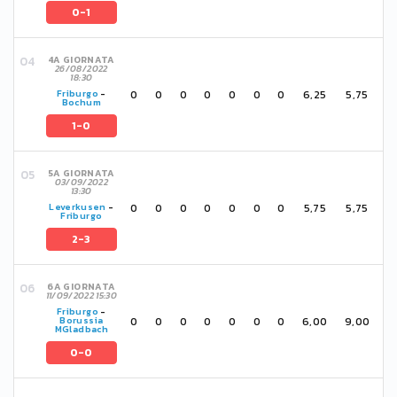
0-1
4A GIORNATA
26/08/2022
18:30
0
0
0
0
0
0
0
6,25
5,75
Friburgo
-
Bochum
1-0
5A GIORNATA
03/09/2022
13:30
0
0
0
0
0
0
0
5,75
5,75
Leverkusen
-
Friburgo
2-3
6A GIORNATA
11/09/2022 15:30
Friburgo
-
0
0
0
0
0
0
0
6,00
9,00
Borussia
MGladbach
0-0