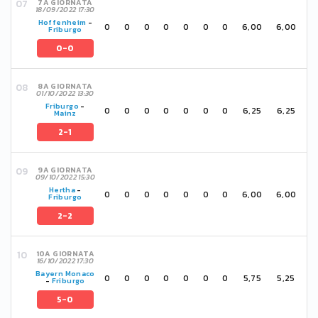
7A GIORNATA
18/09/2022 17:30
Hoffenheim
-
0
0
0
0
0
0
0
6,00
6,00
Friburgo
0-0
8A GIORNATA
01/10/2022 13:30
Friburgo
-
0
0
0
0
0
0
0
6,25
6,25
Mainz
2-1
9A GIORNATA
09/10/2022 15:30
Hertha
-
0
0
0
0
0
0
0
6,00
6,00
Friburgo
2-2
10A GIORNATA
16/10/2022 17:30
Bayern Monaco
0
0
0
0
0
0
0
5,75
5,25
-
Friburgo
5-0