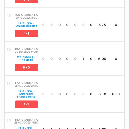
15A GIORNATA
13/11/2022 16:30
Friburgo
-
0
0
0
0
0
0
0
5,75
0
Union Berlino
4-1
16A GIORNATA
21/01/2023 14:30
Wolfsburg
-
0
0
0
0
0
1
0
6,00
0
Friburgo
6-0
17A GIORNATA
25/01/2023 19:30
Friburgo
-
0
0
0
0
0
0
0
6,50
6,50
Eintracht
Francoforte
1-1
18A GIORNATA
28/01/2023 14:30
Friburgo
-