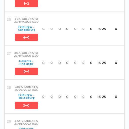
1-2
29A GIORNATA
23/04/2023 13:30
Friburgo
-
0
0
0
0
0
0
0
6,25
0
Schalke 04
4-0
30A GIORNATA
29/04/2023 13:30
Colonia
-
0
0
0
0
0
0
0
6,25
0
Friburgo
0-1
33A GIORNATA
19/05/2023 18:30
Friburgo
-
0
0
0
0
0
0
0
6,25
0
Wolfsburg
2-0
34A GIORNATA
27/05/2023 13:30
Eintracht