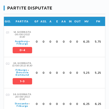
PARTITE DISPUTATE
GIO.
PARTITA
GF
ASS.
A
E
AA
IN
OUT
MV
FM
1A GIORNATA
06/08/2022
13:30
0
0
0
0
0
0
0
6,25
5,75
Augsburg
-
Friburgo
0-4
2A GIORNATA
12/08/2022 18:30
Friburgo
-
0
0
0
0
0
0
0
5,25
5,25
Borussia
Dortmund
1-3
3A GIORNATA
20/08/2022
13:30
0
0
0
0
0
0
0
6,25
6,25
Stoccarda
-
Friburgo