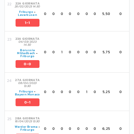
22A GIORNATA
26/02/2023 14:30
Friburgo
-
0
0
0
0
0
0
0
5,50
0
Leverkusen
1-1
23A GIORNATA
04/03/2023
14:30
Borussia
0
0
1
0
0
0
0
5,75
0
MGladbach
-
Friburgo
0-0
27A GIORNATA
08/04/2023
13:30
0
0
0
0
0
1
0
5,25
0
Friburgo
-
Bayern Monaco
0-1
28A GIORNATA
16/04/2023 13:30
Werder Brema
-
0
0
0
0
0
0
0
6,25
0
Friburgo