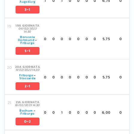
1
0
1
0
0
0
0
6,75
0
Augsburg
3-1
19A GIORNATA
04/02/2023
14:30
Borussia
0
0
0
0
0
0
0
5,75
0
Dortmund
-
Friburgo
5-1
20A GIORNATA
11/02/2023 14:30
Friburgo
-
0
0
0
0
0
0
0
5,75
0
Stoccarda
2-1
21A GIORNATA
18/02/2023 14:30
Bochum
-
0
0
1
0
0
0
0
6,00
0
Friburgo
0-2