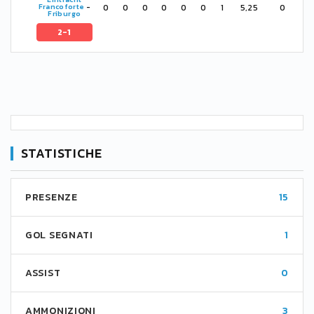
0
0
0
0
0
0
1
5,25
0
Francoforte
-
Friburgo
2-1
STATISTICHE
PRESENZE
15
GOL SEGNATI
1
ASSIST
0
AMMONIZIONI
3