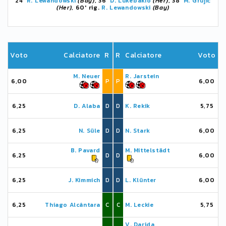
24'
R. Lewandowski
(Bay)
, 36'
D. Lukebakio
(Her)
, 38'
M. Grujić
(Her)
, 60' rig.
R. Lewandowski
(Bay)
Voto
Calciatore
R
R
Calciatore
Voto
M. Neuer
R. Jarstein
6,00
P
P
6,00
6,25
D. Alaba
D
D
K. Rekik
5,75
6,25
N. Süle
D
D
N. Stark
6,00
B. Pavard
M. Mittelstädt
6,25
D
D
6,00
6,25
J. Kimmich
D
D
L. Klünter
6,00
6,25
Thiago Alcântara
C
C
M. Leckie
5,75
V. Darida