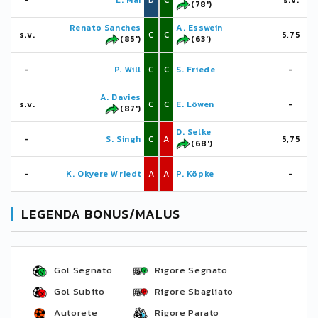
-
L. Mai
D
C
s.v.
(78')
Renato Sanches
A. Esswein
s.v.
C
C
5,75
(85')
(63')
-
P. Will
C
C
S. Friede
-
A. Davies
s.v.
C
C
E. Löwen
-
(87')
D. Selke
-
S. Singh
C
A
5,75
(68')
-
K. Okyere Wriedt
A
A
P. Köpke
-
LEGENDA BONUS/MALUS
Gol Segnato
Rigore Segnato
Gol Subito
Rigore Sbagliato
Autorete
Rigore Parato