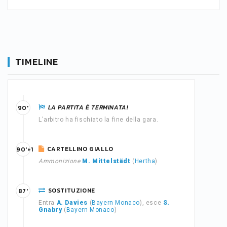
TIMELINE
LA PARTITA È TERMINATA!
90'
L'arbitro ha fischiato la fine della gara.
CARTELLINO GIALLO
90'+1
Ammonizione
M. Mittelstädt
(
Hertha
)
SOSTITUZIONE
87'
Entra
A. Davies
(
Bayern Monaco
), esce
S.
Gnabry
(
Bayern Monaco
)