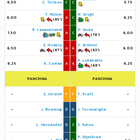
6,50
C. Tolisso
C
C
5,75
T. Müller
M. Grujić
6,00
A
C
6,25
(85')
R. Lewandowski
O. Duda
7,50
A
C
6,00
(78')
S. Gnabry
V. Ibišević
6,50
A
A
6,00
(87')
(63')
D. Lukebakio
6,25
K. Coman
A
A
6,25
(68')
PANCHINA
PANCHINA
-
S. Ulreich
P
P
T. Kraft
-
-
J. Boateng
D
D
J. Torunarigha
-
-
L. Hernández
D
C
S. Kalou
-
P. Skjelbred