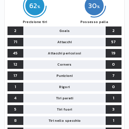
62
30
Precisione tiri
Possesso palla
2
2
Goals
71
57
Attacchi
45
19
Attacchi pericolosi
12
0
Corners
17
7
Punizioni
1
0
Rigori
4
1
Tiri parati
5
3
Tiri fuori
8
1
Tiri nello specchio