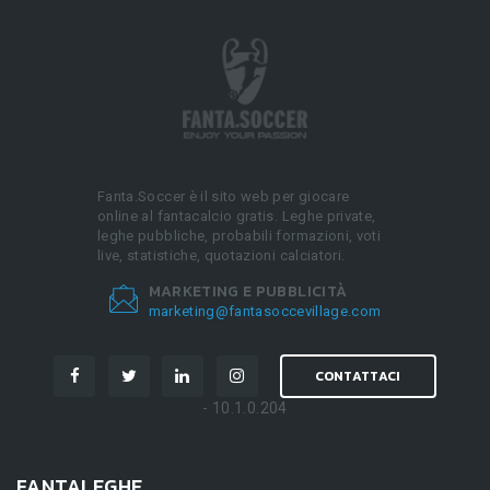
Fanta.Soccer è il sito web per giocare
online al fantacalcio gratis. Leghe private,
leghe pubbliche, probabili formazioni, voti
live, statistiche, quotazioni calciatori.
MARKETING E PUBBLICITÀ
marketing@fantasoccevillage.com
CONTATTACI
- 10.1.0.204
FANTALEGHE