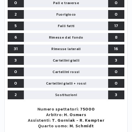
0
0
Pali e traverse
2
0
Fuorigioco
5
17
Falli fatti
6
8
Rimesse dal fondo
31
16
Rimesse laterali
3
3
Cartellini gialli
0
0
Cartellini rossi
0
0
Cartellini gialli + rossi
2
3
Sostituzioni
Numero spettatori:
75000
Arbitro:
H. Osmers
Assistenti:
T. Gorniak
-
R. Kempter
Quarto uomo:
M. Schmidt