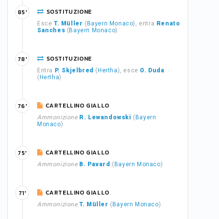
SOSTITUZIONE
85'
Esce
T. Müller
(
Bayern Monaco
), entra
Renato
Sanches
(
Bayern Monaco
)
SOSTITUZIONE
78'
Entra
P. Skjelbred
(
Hertha
), esce
O. Duda
(
Hertha
)
CARTELLINO GIALLO
76'
Ammonizione
R. Lewandowski
(
Bayern
Monaco
)
CARTELLINO GIALLO
75'
Ammonizione
B. Pavard
(
Bayern Monaco
)
CARTELLINO GIALLO
71'
Ammonizione
T. Müller
(
Bayern Monaco
)