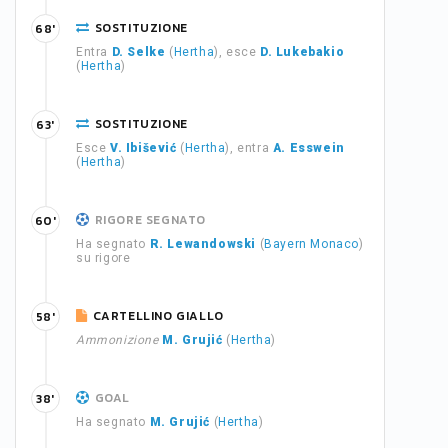
SOSTITUZIONE
68'
Entra
D. Selke
(
Hertha
), esce
D. Lukebakio
(
Hertha
)
SOSTITUZIONE
63'
Esce
V. Ibišević
(
Hertha
), entra
A. Esswein
(
Hertha
)
RIGORE SEGNATO
60'
Ha segnato
R. Lewandowski
(
Bayern Monaco
)
su rigore
CARTELLINO GIALLO
58'
Ammonizione
M. Grujić
(
Hertha
)
GOAL
38'
Ha segnato
M. Grujić
(
Hertha
)