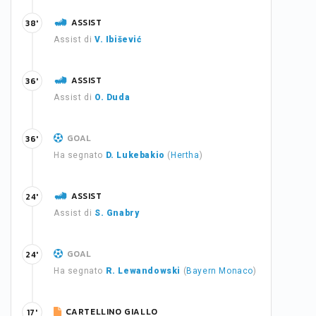
ASSIST
38'
Assist di
V. Ibišević
ASSIST
36'
Assist di
O. Duda
GOAL
36'
Ha segnato
D. Lukebakio
(
Hertha
)
ASSIST
24'
Assist di
S. Gnabry
GOAL
24'
Ha segnato
R. Lewandowski
(
Bayern Monaco
)
CARTELLINO GIALLO
17'