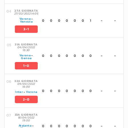
27A GIORNATA
27/02/2022 14:05
Verona
-
0
0
0
0
0
0
1
-
-
Venezia
3-1
31A GIORNATA
04/04/2022
16:30
0
0
0
0
0
0
0
-
-
Verona
-
Genoa
1-0
32A GIORNATA
09/04/2022
16:00
0
0
0
0
0
0
0
-
-
Inter
-
Verona
2-0
33A GIORNATA
18/04/2022
19:00
0
0
0
0
0
0
0
-
-
Atalanta
-