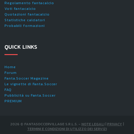
Regolamento fantacalcio
Voti fantacalcio
Quotazioni fantacalcio
Statistiche calciatori
Probabili formazioni
QUICK LINKS
Home
Forum
Fanta.Soccer Magazine
Le vignette di Fanta.Soccer
FAQ
Pubblicità su Fanta.Soccer
PREMIUM
2026
©
FANTASOCCERVILLAGE S.R.L.S.
-
NOTE LEGALI
|
PRIVACY
|
TERMINI E CONDIZIONI DI UTILIZZO DEI SERVIZI