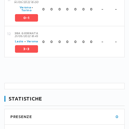
14/05/2022 16:00
Verona
-
0
0
0
0
0
0
0
-
-
Torino
0-1
38A GIORNATA
21/05/2022 18:45
0
0
0
0
0
0
0
-
-
Lazio
-
Verona
3-3
STATISTICHE
PRESENZE
0