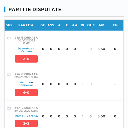
PARTITE DISPUTATE
GIO.
PARTITA
GF
ASS.
A
E
AA
IN
OUT
MV
FM
24A GIORNATA
06/02/2022
19:45
0
0
0
0
0
1
0
5,50
0
Juventus
-
Verona
2-0
25A GIORNATA
13/02/2022 14:00
Verona
-
0
0
0
0
0
1
0
-
-
Udinese
4-0
26A GIORNATA
19/02/2022 17:00
0
0
0
0
0
1
0
5,50
0
Roma
-
Verona
2-2