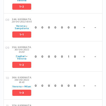
Verona
1-2
34A GIORNATA
23/04/2022 18:45
Verona
-
0
0
0
0
0
0
0
-
-
Sampdoria
1-1
35A GIORNATA
30/04/2022
13:00
0
0
0
0
0
1
0
-
-
Cagliari
-
Verona
1-2
36A GIORNATA
08/05/2022
18:45
0
0
0
0
0
0
0
-
-
Verona
-
Milan
1-3
37A GIORNATA