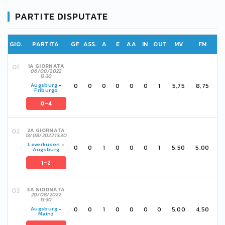
PARTITE DISPUTATE
GIO.
PARTITA
GF
ASS.
A
E
AA
IN
OUT
MV
FM
1A GIORNATA
06/08/2022
13:30
0
0
0
0
0
0
1
5,75
8,75
Augsburg
-
Friburgo
0-4
2A GIORNATA
13/08/2022 13:30
Leverkusen
-
0
0
1
0
0
0
1
5,50
5,00
Augsburg
1-2
3A GIORNATA
20/08/2022
13:30
0
0
1
0
0
0
0
5,00
4,50
Augsburg
-
Mainz