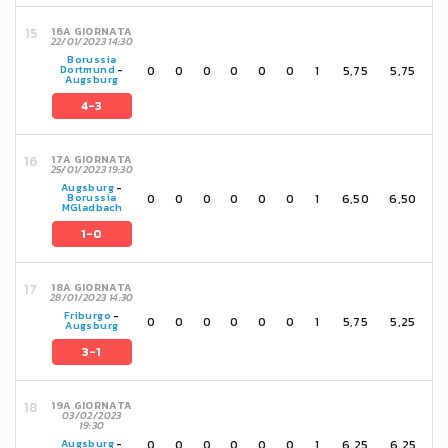
16A GIORNATA
22/01/2023 14:30
Borussia
0
0
0
0
0
0
1
5,75
5,75
Dortmund
-
Augsburg
4-3
17A GIORNATA
25/01/2023 19:30
Augsburg
-
0
0
0
0
0
0
1
6,50
6,50
Borussia
MGladbach
1-0
18A GIORNATA
28/01/2023 14:30
Friburgo
-
0
0
0
0
0
0
1
5,75
5,25
Augsburg
3-1
19A GIORNATA
03/02/2023
19:30
0
0
0
0
0
0
1
6,25
6,25
Augsburg
-