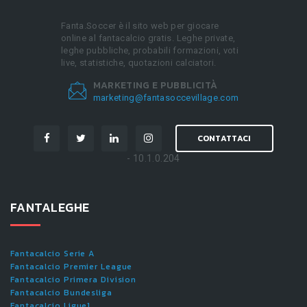
Fanta.Soccer è il sito web per giocare
online al fantacalcio gratis. Leghe private,
leghe pubbliche, probabili formazioni, voti
live, statistiche, quotazioni calciatori.
MARKETING E PUBBLICITÀ
marketing@fantasoccevillage.com
CONTATTACI
- 10.1.0.204
FANTALEGHE
Fantacalcio Serie A
Fantacalcio Premier League
Fantacalcio Primera Division
Fantacalcio Bundesliga
Fantacalcio Ligue1