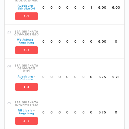
18/03/2023 14:30
Augsburg
-
0
0
0
0
0
0
1
6,00
6,00
Schalke 04
1-1
26A GIORNATA
01/04/2023 13:30
Wolfsburg
-
0
0
0
0
0
0
0
6,00
0
Augsburg
2-2
27A GIORNATA
08/04/2023
13:30
0
0
0
0
0
0
0
5,75
5,75
Augsburg
-
Colonia
1-3
28A GIORNATA
15/04/2023 13:30
RB Lipsia
-
0
0
0
0
0
0
0
5,75
0
Augsburg
3-2