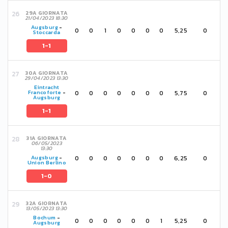
29A GIORNATA
21/04/2023 18:30
Augsburg
-
0
0
1
0
0
0
0
5,25
0
Stoccarda
1-1
30A GIORNATA
29/04/2023 13:30
Eintracht
0
0
0
0
0
0
0
5,75
0
Francoforte
-
Augsburg
1-1
31A GIORNATA
06/05/2023
13:30
0
0
0
0
0
0
0
6,25
0
Augsburg
-
Union Berlino
1-0
32A GIORNATA
13/05/2023 13:30
Bochum
-
0
0
0
0
0
0
1
5,25
0
Augsburg