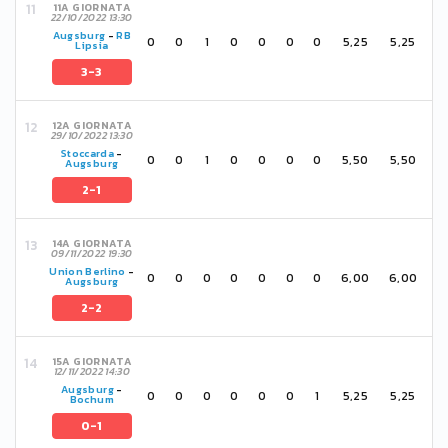
11A GIORNATA
22/10/2022 13:30
Augsburg
-
RB
0
0
1
0
0
0
0
5,25
5,25
Lipsia
3-3
12A GIORNATA
29/10/2022 13:30
Stoccarda
-
0
0
1
0
0
0
0
5,50
5,50
Augsburg
2-1
14A GIORNATA
09/11/2022 19:30
Union Berlino
-
0
0
0
0
0
0
0
6,00
6,00
Augsburg
2-2
15A GIORNATA
12/11/2022 14:30
Augsburg
-
0
0
0
0
0
0
1
5,25
5,25
Bochum
0-1