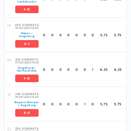
Leverkusen
1-0
20A GIORNATA
11/02/2023 14:30
Mainz
-
0
0
0
0
0
0
0
5,75
5,75
Augsburg
3-1
21A GIORNATA
17/02/2023 19:30
Augsburg
-
0
0
0
0
0
0
1
6,25
6,25
Hoffenheim
1-0
24A GIORNATA
11/03/2023 14:30
Bayern Monaco
0
0
0
0
0
1
0
5,75
5,75
-
Augsburg
5-3
25A GIORNATA