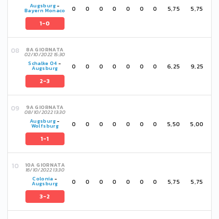
Augsburg
-
0
0
0
0
0
0
0
5,75
5,75
Bayern Monaco
1-0
8A GIORNATA
02/10/2022 15:30
Schalke 04
-
0
0
0
0
0
0
0
6,25
9,25
Augsburg
2-3
9A GIORNATA
08/10/2022 13:30
Augsburg
-
0
0
0
0
0
0
0
5,50
5,00
Wolfsburg
1-1
10A GIORNATA
16/10/2022 13:30
Colonia
-
0
0
0
0
0
0
0
5,75
5,75
Augsburg
3-2