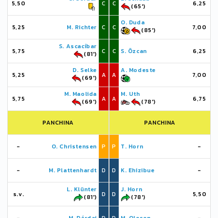
5,50
C
C
6,25
(65')
O. Duda
5,25
M. Richter
C
C
7,00
(85')
S. Ascacíbar
5,75
C
C
S. Özcan
6,25
(81')
D. Selke
A. Modeste
5,25
A
A
7,00
(69')
M. Maolida
M. Uth
5,75
A
A
6,75
(69')
(78')
PANCHINA
PANCHINA
-
O. Christensen
P
P
T. Horn
-
-
M. Plattenhardt
D
D
K. Ehizibue
-
L. Klünter
J. Horn
s.v.
D
D
5,50
(81')
(78')