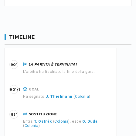
TIMELINE
LA PARTITA È TERMINATA!
90'
L'arbitro ha fischiato la fine della gara.
GOAL
90'+1
Ha segnato
J. Thielmann
(
Colonia
)
SOSTITUZIONE
85'
Entra
T. Ostrák
(
Colonia
), esce
O. Duda
(
Colonia
)