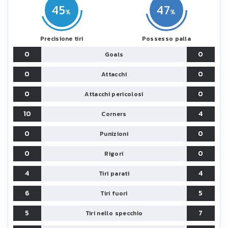
45
47
Precisione tiri
Possesso palla
0
0
Goals
0
0
Attacchi
0
0
Attacchi pericolosi
10
4
Corners
0
0
Punizioni
0
0
Rigori
4
4
Tiri parati
6
5
Tiri fuori
5
7
Tiri nello specchio