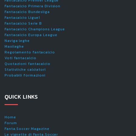
Fantacalcio Premier League
Fantacalcio Primera Division
Fantacalcio Bundesliga
Fantacalcio Ligue1
Fantacalcio Serie B
Fantacalcio Champions League
Fantacalcio Europa League
Naviga leghe
Maxileghe
Regolamento fantacalcio
Voti fantacalcio
Quotazioni fantacalcio
Statistiche calciatori
Probabili formazioni
QUICK LINKS
Home
Forum
Fanta.Soccer Magazine
Le vignette di Fanta.Soccer