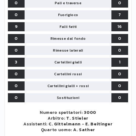
0
0
Pali e traverse
0
7
Fuorigioco
9
16
Falli fatti
0
0
Rimesse dal fondo
0
0
Rimesse laterali
3
1
Cartellini gialli
0
0
Cartellini rossi
0
0
Cartellini gialli + rossi
0
0
Sostituzioni
Numero spettatori:
3000
Arbitro:
T. Stieler
Assistenti:
C. Gittelmann
-
E. Beitinger
Quarto uomo:
A. Sather