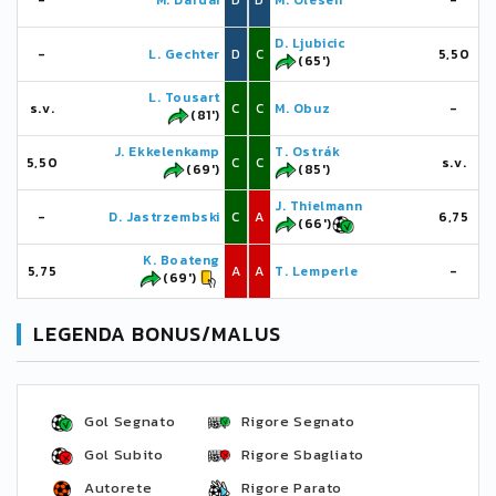
-
M. Dárdai
D
D
M. Olesen
-
D. Ljubicic
-
L. Gechter
D
C
5,50
(65')
L. Tousart
s.v.
C
C
M. Obuz
-
(81')
J. Ekkelenkamp
T. Ostrák
5,50
C
C
s.v.
(69')
(85')
J. Thielmann
-
D. Jastrzembski
C
A
6,75
(66')
K. Boateng
5,75
A
A
T. Lemperle
-
(69')
LEGENDA BONUS/MALUS
Gol Segnato
Rigore Segnato
Gol Subito
Rigore Sbagliato
Autorete
Rigore Parato