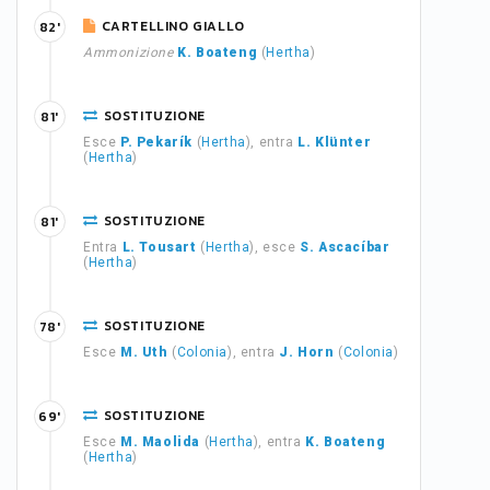
CARTELLINO GIALLO
82'
Ammonizione
K. Boateng
(
Hertha
)
SOSTITUZIONE
81'
Esce
P. Pekarík
(
Hertha
), entra
L. Klünter
(
Hertha
)
SOSTITUZIONE
81'
Entra
L. Tousart
(
Hertha
), esce
S. Ascacíbar
(
Hertha
)
SOSTITUZIONE
78'
Esce
M. Uth
(
Colonia
), entra
J. Horn
(
Colonia
)
SOSTITUZIONE
69'
Esce
M. Maolida
(
Hertha
), entra
K. Boateng
(
Hertha
)