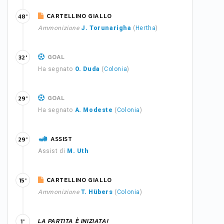
CARTELLINO GIALLO
48'
Ammonizione
J. Torunarigha
(
Hertha
)
GOAL
32'
Ha segnato
O. Duda
(
Colonia
)
GOAL
29'
Ha segnato
A. Modeste
(
Colonia
)
ASSIST
29'
Assist di
M. Uth
CARTELLINO GIALLO
15'
Ammonizione
T. Hübers
(
Colonia
)
LA PARTITA È INIZIATA!
1'