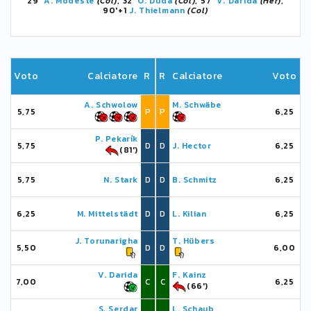
29'
A. Modeste
(Col)
, 32'
O. Duda
(Col)
, 57'
V. Darida
(Her)
,
90'+1
J. Thielmann
(Col)
Voto
Calciatore
R
R
Calciatore
Voto
A. Schwolow
M. Schwäbe
5,75
P
P
6,25
P. Pekarík
5,75
D
D
J. Hector
6,25
(81')
5,75
N. Stark
D
D
B. Schmitz
6,25
6,25
M. Mittelstädt
D
D
L. Kilian
6,25
J. Torunarigha
T. Hübers
5,50
D
D
6,00
V. Darida
F. Kainz
7,00
C
C
6,25
(66')
S. Serdar
L. Schaub