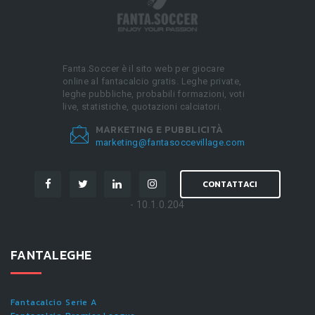
Fanta.Soccer è il sito web per giocare
online al fantacalcio gratis. Leghe private,
leghe pubbliche, probabili formazioni, voti
live, statistiche, quotazioni calciatori.
MARKETING E PUBBLICITÀ
marketing@fantasoccevillage.com
CONTATTACI
- 10.1.0.204
FANTALEGHE
Fantacalcio Serie A