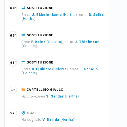
SOSTITUZIONE
69'
Entra
J. Ekkelenkamp
(
Hertha
), esce
D. Selke
(
Hertha
)
SOSTITUZIONE
66'
Esce
F. Kainz
(
Colonia
), entra
J. Thielmann
(
Colonia
)
SOSTITUZIONE
65'
Entra
D. Ljubicic
(
Colonia
), esce
L. Schaub
(
Colonia
)
CARTELLINO GIALLO
61'
Ammonizione
S. Serdar
(
Hertha
)
GOAL
57'
Ha segnato
V. Darida
(
Hertha
)