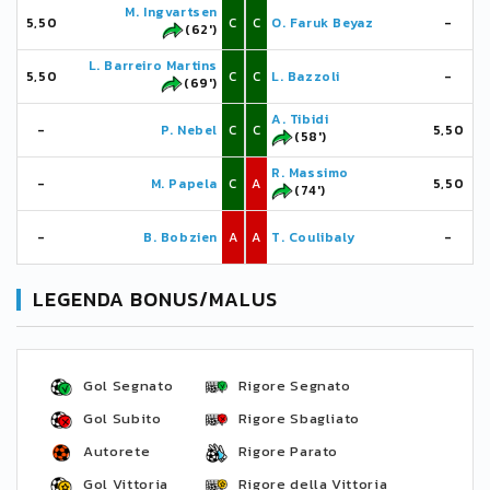
M. Ingvartsen
5,50
C
C
O. Faruk Beyaz
-
(62')
L. Barreiro Martins
5,50
C
C
L. Bazzoli
-
(69')
A. Tibidi
-
P. Nebel
C
C
5,50
(58')
R. Massimo
-
M. Papela
C
A
5,50
(74')
-
B. Bobzien
A
A
T. Coulibaly
-
LEGENDA BONUS/MALUS
Gol Segnato
Rigore Segnato
Gol Subito
Rigore Sbagliato
Autorete
Rigore Parato
Gol Vittoria
Rigore della Vittoria