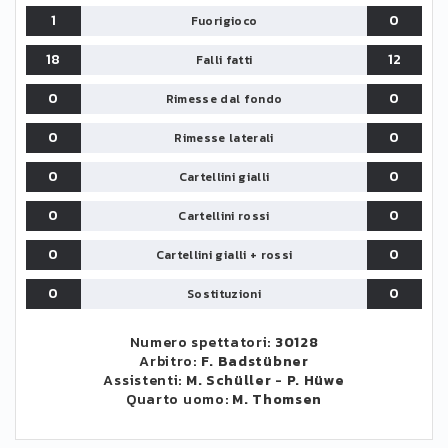
1
0
Fuorigioco
18
12
Falli fatti
0
0
Rimesse dal fondo
0
0
Rimesse laterali
0
0
Cartellini gialli
0
0
Cartellini rossi
0
0
Cartellini gialli + rossi
0
0
Sostituzioni
Numero spettatori:
30128
Arbitro:
F. Badstübner
Assistenti:
M. Schüller
-
P. Hüwe
Quarto uomo:
M. Thomsen