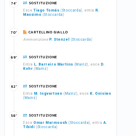
SOSTITUZIONE
74'
Esce
Tiago Tomás
(
Stoccarda
), entra
R.
Massimo
(
Stoccarda
)
CARTELLINO GIALLO
70'
Ammonizione
P. Stenzel
(
Stoccarda
)
SOSTITUZIONE
69'
Entra
L. Barreiro Martins
(
Mainz
), esce
D.
Kohr
(
Mainz
)
SOSTITUZIONE
62'
Entra
M. Ingvartsen
(
Mainz
), esce
K. Onisiwo
(
Mainz
)
SOSTITUZIONE
58'
Esce
Omar Marmoush
(
Stoccarda
), entra
A.
Tibidi
(
Stoccarda
)