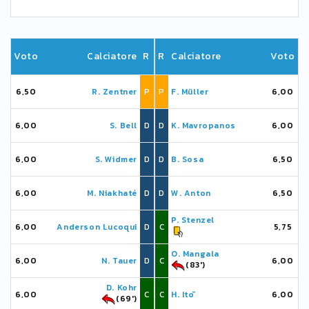
Voto
Calciatore
R
R
Calciatore
Voto
6,50
R. Zentner
P
P
F. Müller
6,00
6,00
S. Bell
D
D
K. Mavropanos
6,00
6,00
S. Widmer
D
D
B. Sosa
6,50
6,00
M. Niakhaté
D
D
W. Anton
6,50
P. Stenzel
6,00
Anderson Lucoqui
D
C
5,75
O. Mangala
6,00
N. Tauer
D
C
6,00
(83')
D. Kohr
6,00
C
C
H. Itō
6,00
(69')