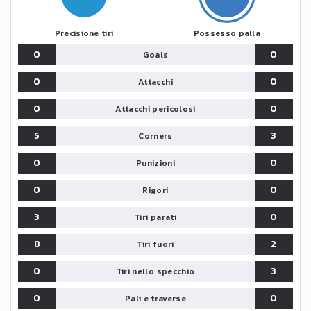
Precisione tiri
Possesso palla
0
0
Goals
0
0
Attacchi
0
0
Attacchi pericolosi
5
3
Corners
0
0
Punizioni
0
0
Rigori
3
0
Tiri parati
8
2
Tiri fuori
0
3
Tiri nello specchio
0
0
Pali e traverse