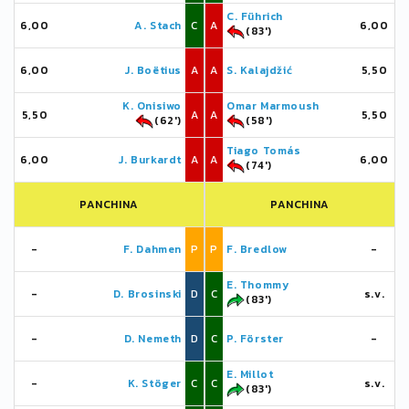
C. Führich
6,00
A. Stach
C
A
6,00
(83')
6,00
J. Boëtius
A
A
S. Kalajdžić
5,50
K. Onisiwo
Omar Marmoush
5,50
A
A
5,50
(62')
(58')
Tiago Tomás
6,00
J. Burkardt
A
A
6,00
(74')
PANCHINA
PANCHINA
-
F. Dahmen
P
P
F. Bredlow
-
E. Thommy
-
D. Brosinski
D
C
s.v.
(83')
-
D. Nemeth
D
C
P. Förster
-
E. Millot
-
K. Stöger
C
C
s.v.
(83')