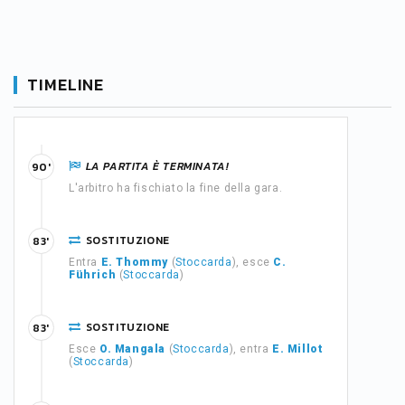
TIMELINE
LA PARTITA È TERMINATA!
90'
L'arbitro ha fischiato la fine della gara.
SOSTITUZIONE
83'
Entra
E. Thommy
(
Stoccarda
), esce
C.
Führich
(
Stoccarda
)
SOSTITUZIONE
83'
Esce
O. Mangala
(
Stoccarda
), entra
E. Millot
(
Stoccarda
)