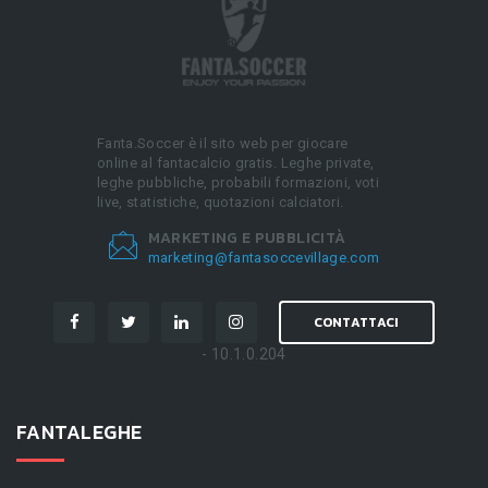
Fanta.Soccer è il sito web per giocare
online al fantacalcio gratis. Leghe private,
leghe pubbliche, probabili formazioni, voti
live, statistiche, quotazioni calciatori.
MARKETING E PUBBLICITÀ
marketing@fantasoccevillage.com
CONTATTACI
- 10.1.0.204
FANTALEGHE