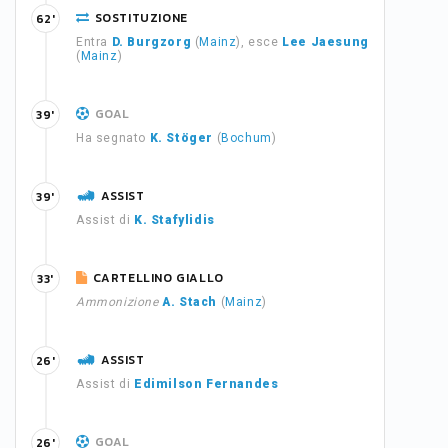
SOSTITUZIONE
62'
Entra
D. Burgzorg
(
Mainz
), esce
Lee Jaesung
(
Mainz
)
GOAL
39'
Ha segnato
K. Stöger
(
Bochum
)
ASSIST
39'
Assist di
K. Stafylidis
CARTELLINO GIALLO
33'
Ammonizione
A. Stach
(
Mainz
)
ASSIST
26'
Assist di
Edimilson Fernandes
GOAL
26'