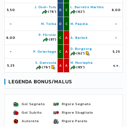
J. Osei-Tutu
L. Barreiro Martins
5,50
D
C
6,00
(76')
(62')
-
M. Tolba
D
C
M. Papela
-
P. Förster
6,00
C
A
A. Barkok
-
(81')
D. Burgzorg
-
P. Osterhage
C
A
5,25
(62')
S. Ganvoula
M. Mustapha
5,25
A
A
s.v.
(76')
(85')
LEGENDA BONUS/MALUS
Gol Segnato
Rigore Segnato
Gol Subito
Rigore Sbagliato
Autorete
Rigore Parato