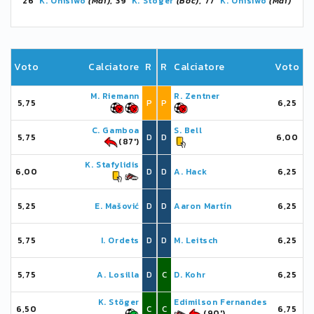
26'
K. Onisiwo
(Mai)
, 39'
K. Stöger
(Boc)
, 77'
K. Onisiwo
(Mai)
Voto
Calciatore
R
R
Calciatore
Voto
M. Riemann
R. Zentner
5,75
P
P
6,25
C. Gamboa
S. Bell
5,75
D
D
6,00
(87')
K. Stafylidis
6,00
D
D
A. Hack
6,25
5,25
E. Mašović
D
D
Aaron Martín
6,25
5,75
I. Ordets
D
D
M. Leitsch
6,25
5,75
A. Losilla
D
C
D. Kohr
6,25
K. Stöger
Edimilson Fernandes
6,50
C
C
6,75
(90')