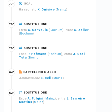
GOAL
77'
Ha segnato
K. Onisiwo
(
Mainz
)
SOSTITUZIONE
76'
Entra
S. Ganvoula
(
Bochum
), esce
S. Zoller
(
Bochum
)
SOSTITUZIONE
76'
Esce
P. Hofmann
(
Bochum
), entra
J. Osei-
Tutu
(
Bochum
)
CARTELLINO GIALLO
64'
Ammonizione
S. Bell
(
Mainz
)
SOSTITUZIONE
62'
Esce
A. Fulgini
(
Mainz
), entra
L. Barreiro
Martins
(
Mainz
)