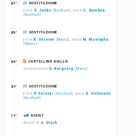
SOSTITUZIONE
87'
Entra
S. Janko
(
Bochum
), esce
C. Gamboa
(
Bochum
)
SOSTITUZIONE
85'
Esce
K. Onisiwo
(
Mainz
), entra
M. Mustapha
(
Mainz
)
CARTELLINO GIALLO
84'
Ammonizione
D. Burgzorg
(
Mainz
)
SOSTITUZIONE
81'
Entra
P. Förster
(
Bochum
), esce
G. Holtmann
(
Bochum
)
ASSIST
77'
Assist di
A. Stach