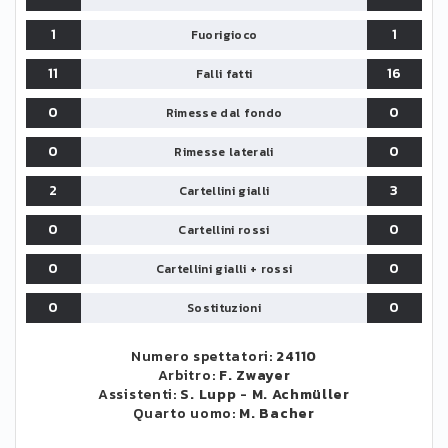
1
1
Fuorigioco
11
16
Falli fatti
0
0
Rimesse dal fondo
0
0
Rimesse laterali
2
3
Cartellini gialli
0
0
Cartellini rossi
0
0
Cartellini gialli + rossi
0
0
Sostituzioni
Numero spettatori:
24110
Arbitro:
F. Zwayer
Assistenti:
S. Lupp
-
M. Achmüller
Quarto uomo:
M. Bacher