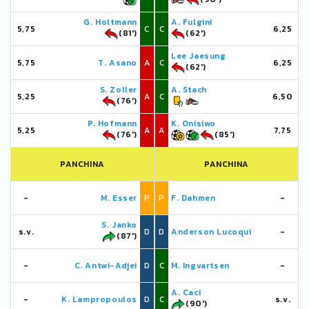
G. Holtmann
A. Fulgini
5,75
C
C
6,25
(81')
(62')
Lee Jaesung
5,75
T. Asano
A
C
6,25
(62')
S. Zoller
A. Stach
5,25
A
C
6,50
(76')
P. Hofmann
K. Onisiwo
5,25
A
A
7,75
(76')
(85')
PANCHINA
PANCHINA
-
M. Esser
P
P
F. Dahmen
-
S. Janko
s.v.
D
D
Anderson Lucoqui
-
(87')
-
C. Antwi-Adjei
D
C
M. Ingvartsen
-
A. Caci
-
K. Lampropoulos
D
C
s.v.
(90')