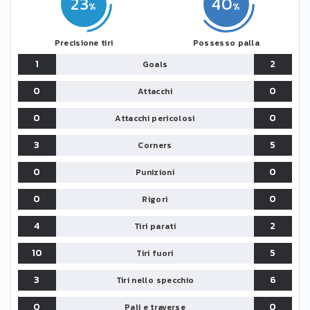
23
40
Precisione tiri
Possesso palla
1
2
Goals
0
0
Attacchi
0
0
Attacchi pericolosi
3
5
Corners
0
0
Punizioni
0
0
Rigori
4
2
Tiri parati
10
5
Tiri fuori
3
6
Tiri nello specchio
0
0
Pali e traverse