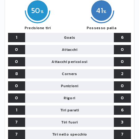
50
41
Precisione tiri
Possesso palla
1
6
Goals
0
0
Attacchi
0
0
Attacchi pericolosi
8
2
Corners
0
0
Punizioni
0
0
Rigori
1
6
Tiri parati
7
3
Tiri fuori
7
7
Tiri nello specchio