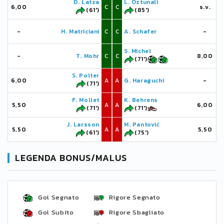
D. Latza
L. Öztunali
6,00
C
C
s.v.
(61')
(85')
-
H. Matriciani
C
C
A. Schafer
-
S. Michel
-
T. Mohr
C
C
8,00
(71')
S. Polter
6,00
A
A
G. Haraguchi
-
(71')
F. Mollet
K. Behrens
5,50
A
A
6,00
(71')
(71')
J. Larsson
M. Pantović
5,50
A
A
5,50
(61')
(75')
LEGENDA BONUS/MALUS
Gol Segnato
Rigore Segnato
Gol Subito
Rigore Sbagliato