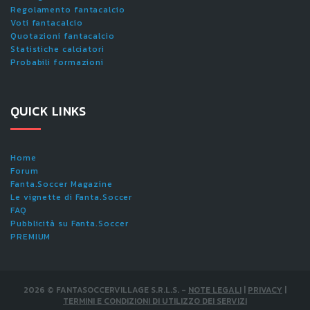
Regolamento fantacalcio
Voti fantacalcio
Quotazioni fantacalcio
Statistiche calciatori
Probabili formazioni
QUICK LINKS
Home
Forum
Fanta.Soccer Magazine
Le vignette di Fanta.Soccer
FAQ
Pubblicità su Fanta.Soccer
PREMIUM
2026
©
FANTASOCCERVILLAGE S.R.L.S.
-
NOTE LEGALI
|
PRIVACY
|
TERMINI E CONDIZIONI DI UTILIZZO DEI SERVIZI