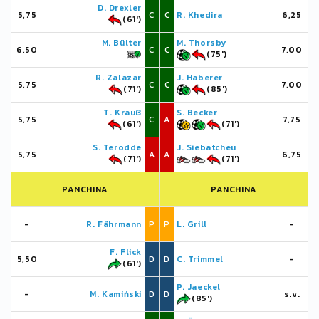
D. Drexler
5,75
C
C
R. Khedira
6,25
(61')
M. Bülter
M. Thorsby
6,50
C
C
7,00
(75')
R. Zalazar
J. Haberer
5,75
C
C
7,00
(71')
(85')
T. Krauß
S. Becker
5,75
C
A
7,75
(61')
(71')
S. Terodde
J. Siebatcheu
5,75
A
A
6,75
(71')
(71')
PANCHINA
PANCHINA
-
R. Fährmann
P
P
L. Grill
-
F. Flick
5,50
D
D
C. Trimmel
-
(61')
P. Jaeckel
-
M. Kamiński
D
D
s.v.
(85')