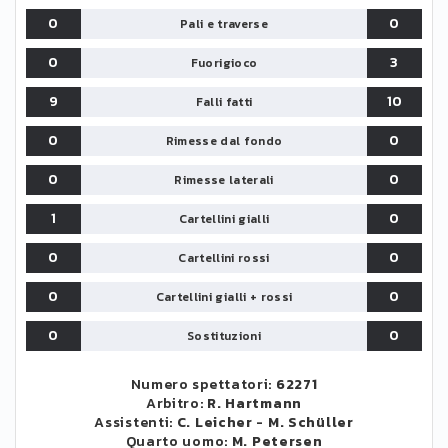
0
0
Pali e traverse
0
3
Fuorigioco
9
10
Falli fatti
0
0
Rimesse dal fondo
0
0
Rimesse laterali
1
0
Cartellini gialli
0
0
Cartellini rossi
0
0
Cartellini gialli + rossi
0
0
Sostituzioni
Numero spettatori:
62271
Arbitro:
R. Hartmann
Assistenti:
C. Leicher
-
M. Schüller
Quarto uomo:
M. Petersen