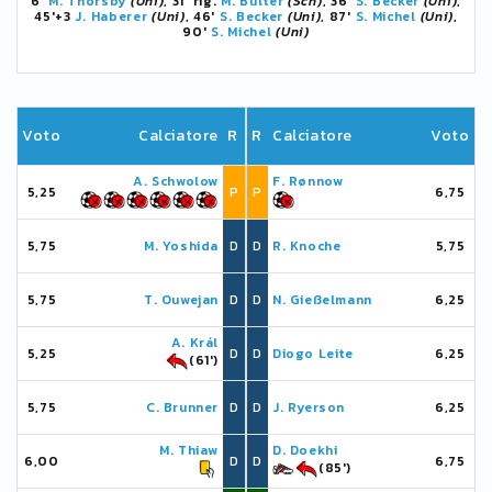
6'
M. Thorsby
(Uni)
, 31' rig.
M. Bülter
(Sch)
, 36'
S. Becker
(Uni)
,
45'+3
J. Haberer
(Uni)
, 46'
S. Becker
(Uni)
, 87'
S. Michel
(Uni)
,
90'
S. Michel
(Uni)
Voto
Calciatore
R
R
Calciatore
Voto
A. Schwolow
F. Rønnow
5,25
P
P
6,75
5,75
M. Yoshida
D
D
R. Knoche
5,75
5,75
T. Ouwejan
D
D
N. Gießelmann
6,25
A. Král
5,25
D
D
Diogo Leite
6,25
(61')
5,75
C. Brunner
D
D
J. Ryerson
6,25
M. Thiaw
D. Doekhi
6,00
D
D
6,75
(85')