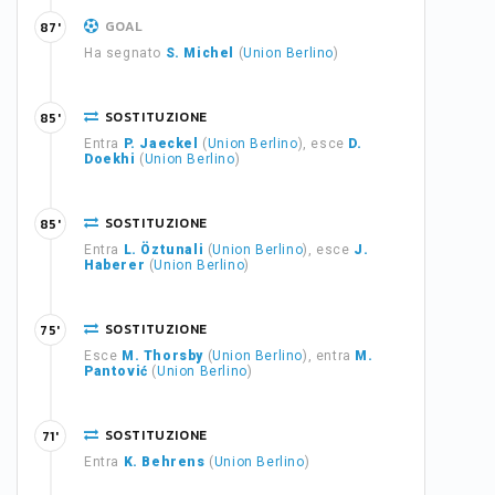
GOAL
87'
Ha segnato
S. Michel
(
Union Berlino
)
SOSTITUZIONE
85'
Entra
P. Jaeckel
(
Union Berlino
), esce
D.
Doekhi
(
Union Berlino
)
SOSTITUZIONE
85'
Entra
L. Öztunali
(
Union Berlino
), esce
J.
Haberer
(
Union Berlino
)
SOSTITUZIONE
75'
Esce
M. Thorsby
(
Union Berlino
), entra
M.
Pantović
(
Union Berlino
)
SOSTITUZIONE
71'
Entra
K. Behrens
(
Union Berlino
)