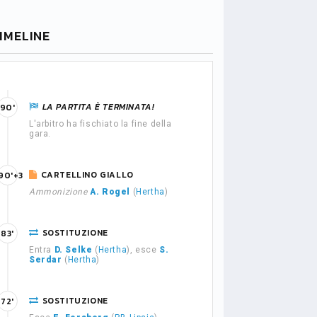
IMELINE
LA PARTITA È TERMINATA!
90'
L'arbitro ha fischiato la fine della
gara.
CARTELLINO GIALLO
90'+3
Ammonizione
A. Rogel
(
Hertha
)
SOSTITUZIONE
83'
Entra
D. Selke
(
Hertha
), esce
S.
Serdar
(
Hertha
)
SOSTITUZIONE
72'