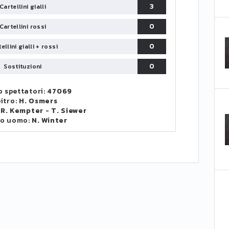
3
Cartellini gialli
0
Cartellini rossi
0
ellini gialli + rossi
0
Sostituzioni
 spettatori:
47069
itro:
H. Osmers
:
R. Kempter
-
T. Siewer
to uomo:
N. Winter