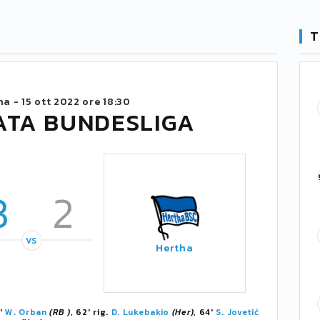
T
na -
15 ott 2022 ore 18:30
ATA BUNDESLIGA
3
2
VS
Hertha
5'
W. Orban
(RB )
, 62' rig.
D. Lukebakio
(Her)
, 64'
S. Jovetić