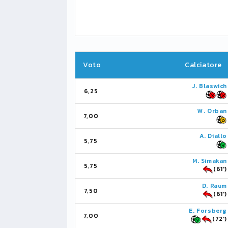
Voto
Calciatore
J. Blaswich
6,25
W. Orban
7,00
A. Diallo
5,75
M. Simakan
5,75
(61')
D. Raum
7,50
(61')
E. Forsberg
7,00
(72')