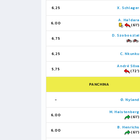
6,25
X. Schlager
A. Haïdara
6,00
(61')
D. Szoboszlai
6,75
6,25
C. Nkunku
André Silva
5,75
(72')
PANCHINA
-
Ø. Nyland
M. Halstenberg
6,00
(61')
B. Henrichs
6,00
(61')