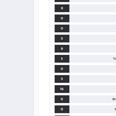
8
0
0
3
6
5
T
0
3
16
0
Ri
0