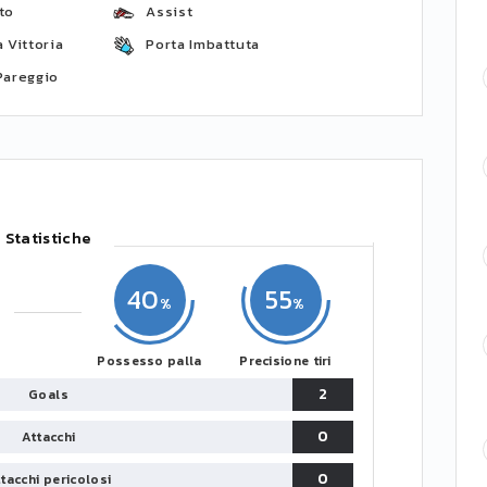
to
Assist
 Vittoria
Porta Imbattuta
Pareggio
Statistiche
40
55
Possesso palla
Precisione tiri
2
Goals
0
Attacchi
0
tacchi pericolosi