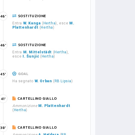
SOSTITUZIONE
46'
Entra
W. Kanga
(
Hertha
), esce
M.
Plattenhardt
(
Hertha
)
SOSTITUZIONE
46'
Entra
M. Mittelstädt
(
Hertha
),
esce
I. Šunjić
(
Hertha
)
GOAL
45'
Ha segnato
W. Orban
(
RB Lipsia
)
CARTELLINO GIALLO
41'
Ammonizione
M. Plattenhardt
(
Hertha
)
CARTELLINO GIALLO
38'
Ammonizione
A. Haïdara
(
RB