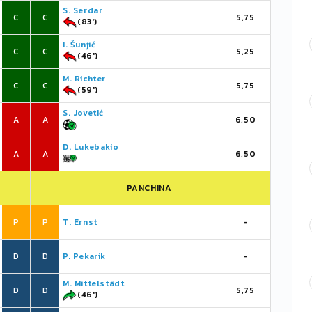
S. Serdar
C
C
5,75
(83')
I. Šunjić
C
C
5,25
(46')
M. Richter
C
C
5,75
(59')
S. Jovetić
A
A
6,50
D. Lukebakio
A
A
6,50
PANCHINA
P
P
T. Ernst
-
D
D
P. Pekarík
-
M. Mittelstädt
D
D
5,75
(46')