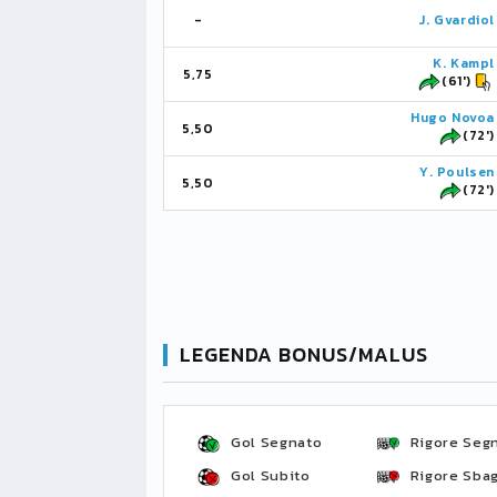
-
J. Gvardiol
K. Kampl
5,75
(61')
Hugo Novoa
5,50
(72')
Y. Poulsen
5,50
(72')
LEGENDA BONUS/MALUS
Gol Segnato
Rigore Seg
Gol Subito
Rigore Sbag