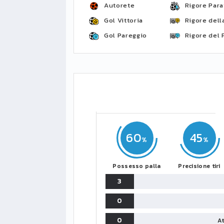
Autorete
Rigore Para
Gol Vittoria
Rigore della
Gol Pareggio
Rigore del 
60
45
Possesso palla
Precisione tiri
3
0
0
At