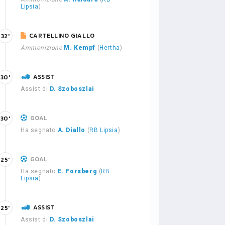
Lipsia
)
CARTELLINO GIALLO
32'
Ammonizione
M. Kempf
(
Hertha
)
ASSIST
30'
Assist di
D. Szoboszlai
GOAL
30'
Ha segnato
A. Diallo
(
RB Lipsia
)
GOAL
25'
Ha segnato
E. Forsberg
(
RB
Lipsia
)
ASSIST
25'
Assist di
D. Szoboszlai