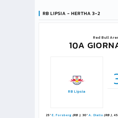
RB LIPSIA - HERTHA 3-2
Red Bull Are
10A GIORN
RB Lipsia
25'
E. Forsberg
(RB )
, 30'
A. Diallo
(RB )
, 4