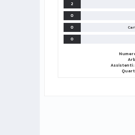
2
0
0
Cart
0
Numero
Arb
Assistenti
Quar