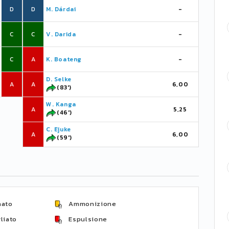
D
D
M. Dárdai
-
C
C
V. Darida
-
C
A
K. Boateng
-
D. Selke
A
A
6,00
(83')
W. Kanga
A
5,25
(46')
C. Ejuke
A
6,00
(59')
nato
Ammonizione
liato
Espulsione