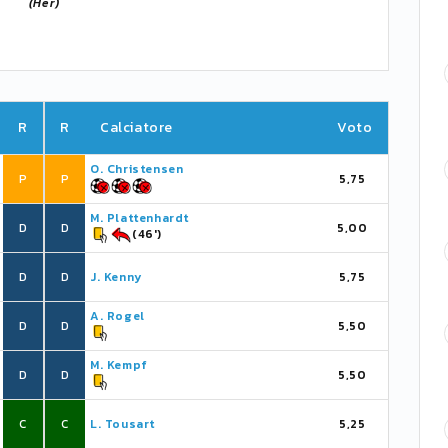
(Her)
R
R
Calciatore
Voto
O. Christensen
P
P
5,75
M. Plattenhardt
D
D
5,00
(46')
D
D
J. Kenny
5,75
A. Rogel
D
D
5,50
M. Kempf
D
D
5,50
C
C
L. Tousart
5,25