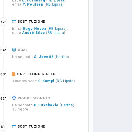
Esce
E. Forsberg
(
RB Lipsia
),
entra
Y. Poulsen
(
RB Lipsia
)
SOSTITUZIONE
72'
Entra
Hugo Novoa
(
RB Lipsia
),
esce
André Silva
(
RB Lipsia
)
GOAL
64'
Ha segnato
S. Jovetić
(
Hertha
)
CARTELLINO GIALLO
63'
Ammonizione
K. Kampl
(
RB Lipsia
)
RIGORE SEGNATO
62'
Ha segnato
D. Lukebakio
(
Hertha
)
su rigore
SOSTITUZIONE
61'