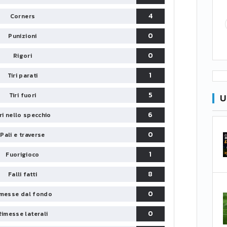
4
Corners
0
Punizioni
0
Rigori
1
Tiri parati
5
Tiri fuori
U
6
iri nello specchio
0
Pali e traverse
1
Fuorigioco
8
Falli fatti
0
messe dal fondo
0
Rimesse laterali