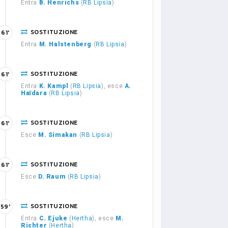
Entra
B. Henrichs
(
RB Lipsia
)
SOSTITUZIONE
61'
Entra
M. Halstenberg
(
RB Lipsia
)
SOSTITUZIONE
61'
Entra
K. Kampl
(
RB Lipsia
), esce
A.
Haïdara
(
RB Lipsia
)
SOSTITUZIONE
61'
Esce
M. Simakan
(
RB Lipsia
)
SOSTITUZIONE
61'
Esce
D. Raum
(
RB Lipsia
)
SOSTITUZIONE
59'
Entra
C. Ejuke
(
Hertha
), esce
M.
Richter
(
Hertha
)