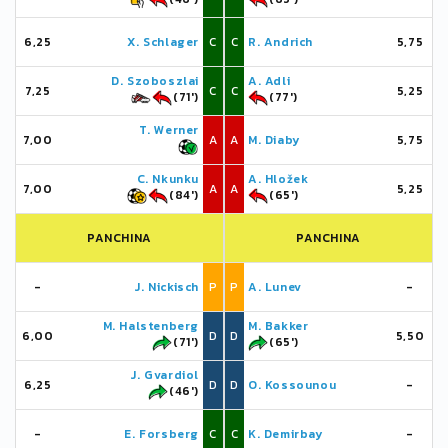
6,25
X. Schlager
C
C
R. Andrich
5,75
D. Szoboszlai
A. Adli
7,25
C
C
5,25
(71')
(77')
T. Werner
7,00
A
A
M. Diaby
5,75
C. Nkunku
A. Hložek
7,00
A
A
5,25
(84')
(65')
PANCHINA
PANCHINA
-
J. Nickisch
P
P
A. Lunev
-
M. Halstenberg
M. Bakker
6,00
D
D
5,50
(71')
(65')
J. Gvardiol
6,25
D
D
O. Kossounou
-
(46')
-
E. Forsberg
C
C
K. Demirbay
-