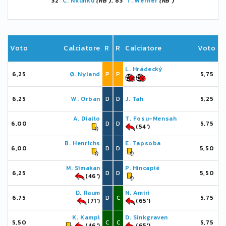
32'
C. Nkunku
(RB )
, 83'
T. Werner
(RB )
Voto
Calciatore
R
R
Calciatore
Voto
L. Hrádecký
6,25
Ø. Nyland
P
P
5,75
6,25
W. Orban
D
D
J. Tah
5,25
A. Diallo
T. Fosu-Mensah
6,00
D
D
5,75
(54')
B. Henrichs
E. Tapsoba
6,00
D
D
5,50
M. Simakan
P. Hincapié
6,25
D
D
5,50
(46')
D. Raum
N. Amiri
6,75
D
C
5,75
(71')
(65')
K. Kampl
D. Sinkgraven
5,50
C
C
5,75
(46')
(65')