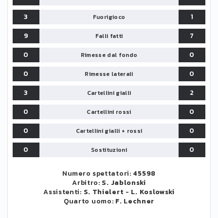
3
1
Fuorigioco
9
7
Falli fatti
0
0
Rimesse dal fondo
0
0
Rimesse laterali
3
2
Cartellini gialli
0
0
Cartellini rossi
0
0
Cartellini gialli + rossi
0
0
Sostituzioni
Numero spettatori:
45598
Arbitro:
S. Jablonski
Assistenti:
S. Thielert
-
L. Koslowski
Quarto uomo:
F. Lechner