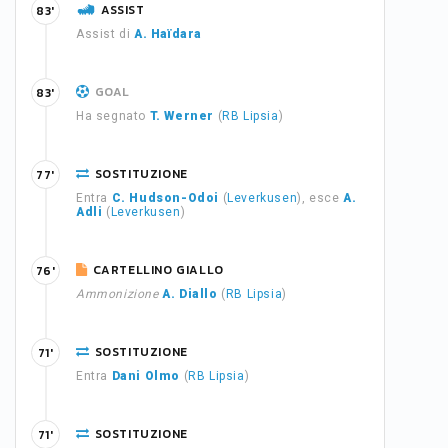
ASSIST
83'
Assist di
A. Haïdara
GOAL
83'
Ha segnato
T. Werner
(
RB Lipsia
)
SOSTITUZIONE
77'
Entra
C. Hudson-Odoi
(
Leverkusen
), esce
A.
Adli
(
Leverkusen
)
CARTELLINO GIALLO
76'
Ammonizione
A. Diallo
(
RB Lipsia
)
SOSTITUZIONE
71'
Entra
Dani Olmo
(
RB Lipsia
)
SOSTITUZIONE
71'