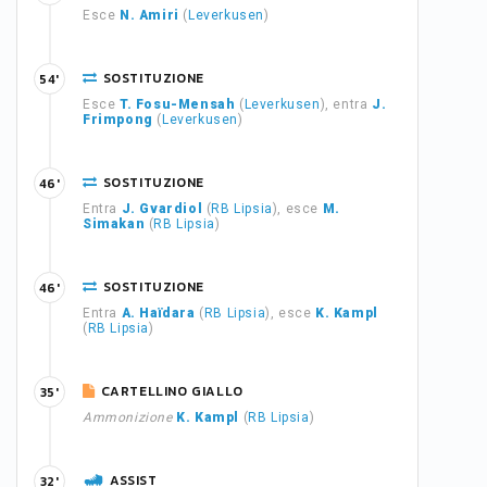
Esce
N. Amiri
(
Leverkusen
)
SOSTITUZIONE
54'
Esce
T. Fosu-Mensah
(
Leverkusen
), entra
J.
Frimpong
(
Leverkusen
)
SOSTITUZIONE
46'
Entra
J. Gvardiol
(
RB Lipsia
), esce
M.
Simakan
(
RB Lipsia
)
SOSTITUZIONE
46'
Entra
A. Haïdara
(
RB Lipsia
), esce
K. Kampl
(
RB Lipsia
)
CARTELLINO GIALLO
35'
Ammonizione
K. Kampl
(
RB Lipsia
)
ASSIST
32'