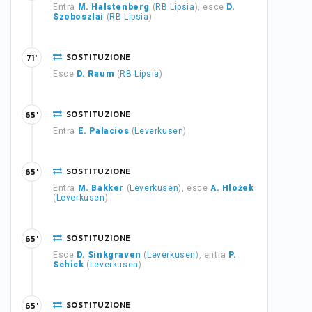
Entra
M. Halstenberg
(
RB Lipsia
), esce
D.
Szoboszlai
(
RB Lipsia
)
SOSTITUZIONE
71'
Esce
D. Raum
(
RB Lipsia
)
SOSTITUZIONE
65'
Entra
E. Palacios
(
Leverkusen
)
SOSTITUZIONE
65'
Entra
M. Bakker
(
Leverkusen
), esce
A. Hložek
(
Leverkusen
)
SOSTITUZIONE
65'
Esce
D. Sinkgraven
(
Leverkusen
), entra
P.
Schick
(
Leverkusen
)
SOSTITUZIONE
65'