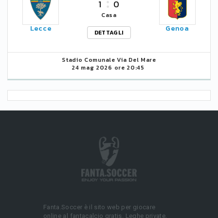
1
0
Casa
Lecce
Genoa
DETTAGLI
Stadio Comunale Via Del Mare
24 mag 2026 ore 20:45
Fanta.Soccer è il sito web per giocare
online al fantacalcio gratis. Leghe private,