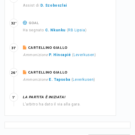
Assist di
D. Szoboszlai
GOAL
32'
Ha segnato
C. Nkunku
(
RB Lipsia
)
CARTELLINO GIALLO
31'
Ammonizione
P. Hincapié
(
Leverkusen
)
CARTELLINO GIALLO
26'
Ammonizione
E. Tapsoba
(
Leverkusen
)
LA PARTITA È INIZIATA!
1'
L'arbitro ha dato il via alla gara.