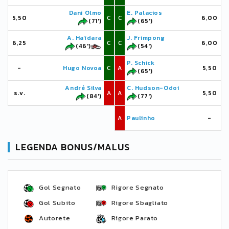
Dani Olmo
E. Palacios
5,50
C
C
6,00
(71')
(65')
A. Haïdara
J. Frimpong
6,25
C
C
6,00
(46')
(54')
P. Schick
-
Hugo Novoa
C
A
5,50
(65')
André Silva
C. Hudson-Odoi
s.v.
A
A
5,50
(84')
(77')
A
Paulinho
-
LEGENDA BONUS/MALUS
Gol Segnato
Rigore Segnato
Gol Subito
Rigore Sbagliato
Autorete
Rigore Parato