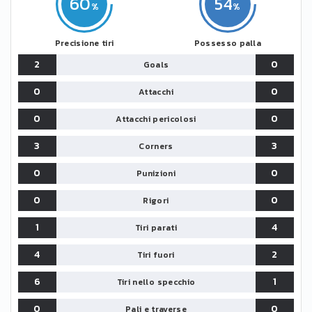
60
54
Precisione tiri
Possesso palla
2
0
Goals
0
0
Attacchi
0
0
Attacchi pericolosi
3
3
Corners
0
0
Punizioni
0
0
Rigori
1
4
Tiri parati
4
2
Tiri fuori
6
1
Tiri nello specchio
0
0
Pali e traverse