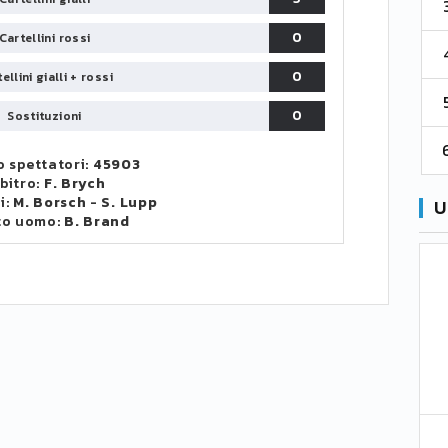
3
Venezia
61
38
70
0
Cartellini rossi
4
Cremonese
59
38
67
0
ellini gialli + rossi
5
Catanzaro
55
38
60
0
Sostituzioni
6
Palermo
53
38
56
 spettatori:
45903
bitro:
F. Brych
i:
M. Borsch
-
S. Lupp
U
to uomo:
B. Brand