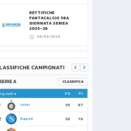
RETTIFICHE
FANTACALCIO 38A
GIORNATA SERIEA
2025-26
28/05/2026
LASSIFICHE CAMPIONATI
SERIE A
PREMIER L
CLASSIFICA
Squadra
PG
Pt
Squadra
1
1
Inter
Ar
38
87
2
2
Napoli
Ma
38
76