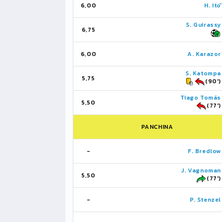
6,00
H. Itō
S. Guirassy
6,75
6,00
A. Karazor
S. Katompa
5,75
(90')
Tiago Tomás
5,50
(77')
PANCHINA
-
F. Bredlow
J. Vagnoman
5,50
(77')
-
P. Stenzel