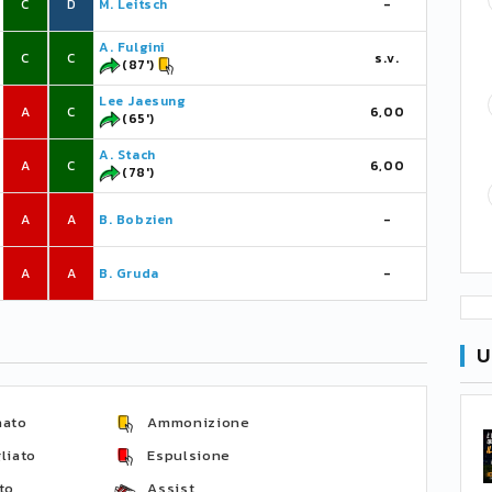
C
D
M. Leitsch
-
A. Fulgini
C
C
s.v.
(87')
Lee Jaesung
A
C
6,00
(65')
A. Stach
A
C
6,00
(78')
A
A
B. Bobzien
-
A
A
B. Gruda
-
U
nato
Ammonizione
liato
Espulsione
to
Assist