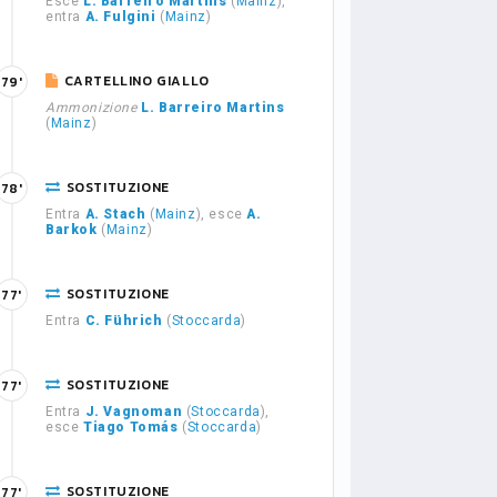
Esce
L. Barreiro Martins
(
Mainz
),
entra
A. Fulgini
(
Mainz
)
CARTELLINO GIALLO
79'
Ammonizione
L. Barreiro Martins
(
Mainz
)
SOSTITUZIONE
78'
Entra
A. Stach
(
Mainz
), esce
A.
Barkok
(
Mainz
)
SOSTITUZIONE
77'
Entra
C. Führich
(
Stoccarda
)
SOSTITUZIONE
77'
Entra
J. Vagnoman
(
Stoccarda
),
esce
Tiago Tomás
(
Stoccarda
)
SOSTITUZIONE
77'