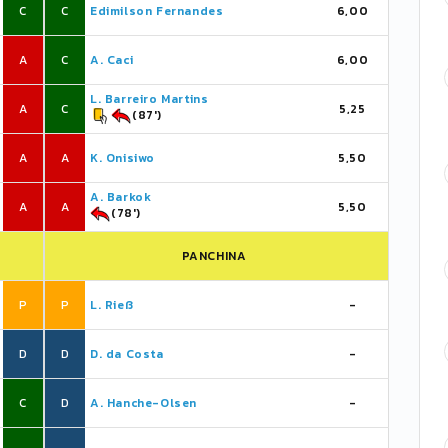
C
C
Edimilson Fernandes
6,00
A
C
A. Caci
6,00
L. Barreiro Martins
A
C
5,25
(87')
A
A
K. Onisiwo
5,50
A. Barkok
A
A
5,50
(78')
PANCHINA
P
P
L. Rieß
-
D
D
D. da Costa
-
C
D
A. Hanche-Olsen
-