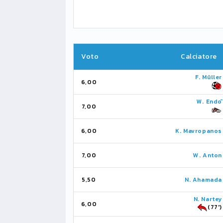
Voto
Calciatore
F. Müller
6,00
W. Endō
7,00
6,00
K. Mavropanos
7,00
W. Anton
5,50
N. Ahamada
N. Nartey
6,00
(77')