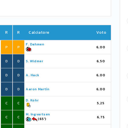
R
R
Calciatore
Voto
F. Dahmen
P
P
6,00
D
D
S. Widmer
6,50
D
D
A. Hack
6,00
D
D
Aaron Martín
6,00
D. Kohr
C
C
5,25
M. Ingvartsen
C
C
6,75
(65')