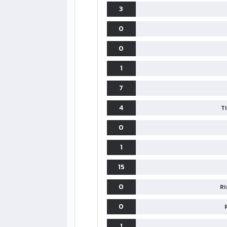
3
0
0
1
7
4
T
0
LIGUE1
CLASSIFICA
CLASSIFI
1
PG
Pt
Squadra
PG
15
1
PSG
34
90
34
0
Ri
2
Monaco
34
73
34
0
1