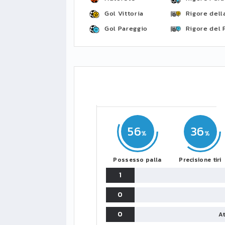
Gol Vittoria
Rigore della
Gol Pareggio
Rigore del 
56
36
Possesso palla
Precisione tiri
1
0
0
At