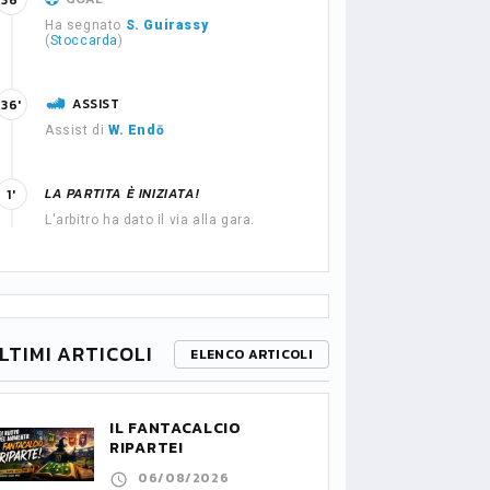
36'
Ha segnato
S. Guirassy
(
Stoccarda
)
ASSIST
36'
Assist di
W. Endō
LA PARTITA È INIZIATA!
1'
L'arbitro ha dato il via alla gara.
LTIMI ARTICOLI
ELENCO ARTICOLI
IL FANTACALCIO
RIPARTE!
06/08/2026