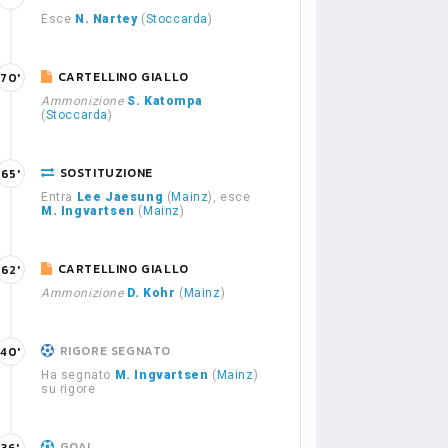
Esce
N. Nartey
(
Stoccarda
)
CARTELLINO GIALLO
70'
Ammonizione
S. Katompa
(
Stoccarda
)
SOSTITUZIONE
65'
Entra
Lee Jaesung
(
Mainz
), esce
M. Ingvartsen
(
Mainz
)
CARTELLINO GIALLO
62'
Ammonizione
D. Kohr
(
Mainz
)
RIGORE SEGNATO
40'
Ha segnato
M. Ingvartsen
(
Mainz
)
su rigore
GOAL