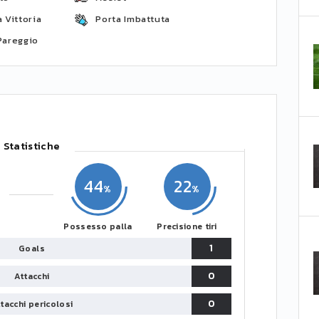
 Vittoria
Porta Imbattuta
Pareggio
Statistiche
44
22
Possesso palla
Precisione tiri
1
Goals
0
Attacchi
0
tacchi pericolosi