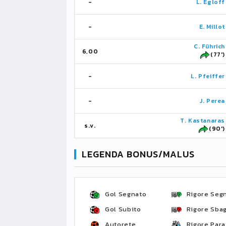
-
L. Egloff
-
E. Millot
C. Führich
6,00
(77')
-
L. Pfeiffer
-
J. Perea
T. Kastanaras
s.v.
(90')
LEGENDA BONUS/MALUS
Gol Segnato
Rigore Seg
Gol Subito
Rigore Sbag
Autorete
Rigore Para