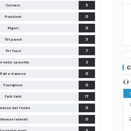
5
Corners
0
Punizioni
0
Rigori
3
Tiri parati
7
Tiri fuori
2
iri nello specchio
C
0
Pali e traverse
SERIE B
CA
CLASSIFICA
0
Fuorigioco
Pt
Squadra
PG
Pt
17
Falli fatti
1
Parma
76
38
76
0
messe dal fondo
2
Como 1907
67
38
73
0
Rimesse laterali
3
Cartellini gialli