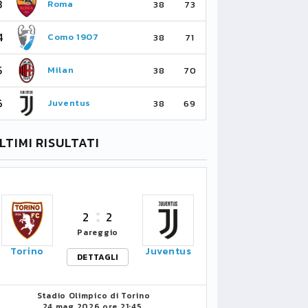
3
3
Roma
Ma
38
73
4
4
Como 1907
As
38
71
5
5
Milan
Li
38
70
6
6
Juventus
Bo
38
69
LTIMI RISULTATI
2
2
Pareggio
Torino
Juventus
DETTAGLI
Stadio Olimpico di Torino
24 mag 2026 ore 21:45