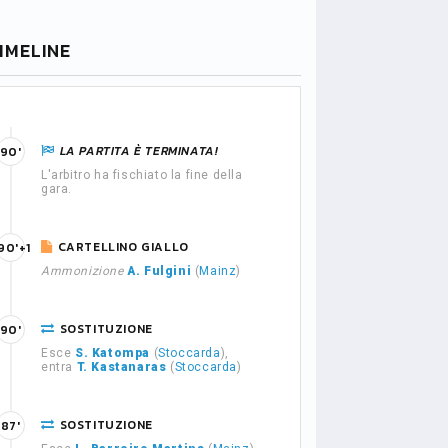
IMELINE
LA PARTITA È TERMINATA!
90'
L'arbitro ha fischiato la fine della
gara.
CARTELLINO GIALLO
90'+1
Ammonizione
A. Fulgini
(
Mainz
)
SOSTITUZIONE
90'
Esce
S. Katompa
(
Stoccarda
),
entra
T. Kastanaras
(
Stoccarda
)
SOSTITUZIONE
87'