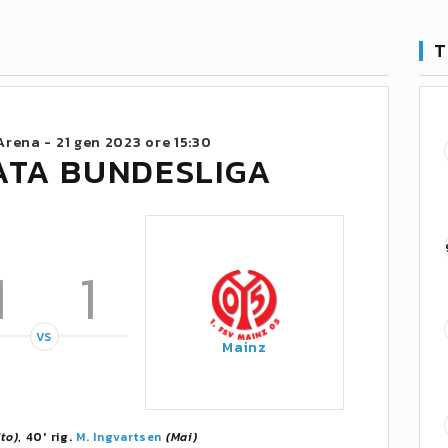
T
Arena -
21 gen 2023 ore 15:30
ATA BUNDESLIGA
1
1
VS
Mainz
Sto)
, 40' rig.
M. Ingvartsen
(Mai)