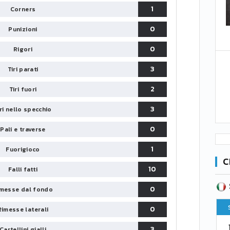
1
Corners
0
Punizioni
0
Rigori
3
Tiri parati
2
Tiri fuori
3
iri nello specchio
0
Pali e traverse
1
Fuorigioco
C
10
Falli fatti
SERIE B
CA
CLASSIFICA
0
messe dal fondo
Pt
Squadra
PG
Pt
0
Rimesse laterali
1
Parma
76
38
76
3
Cartellini gialli