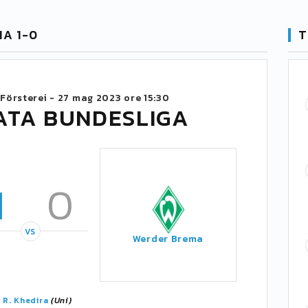
MA 1-0
T
 Försterei -
27 mag 2023 ore 15:30
ATA BUNDESLIGA
1
0
VS
Werder Brema
'
R. Khedira
(Uni)