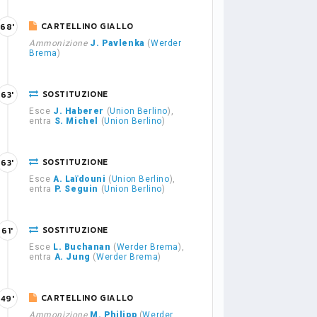
CARTELLINO GIALLO
68'
Ammonizione
J. Pavlenka
(
Werder
Brema
)
SOSTITUZIONE
63'
Esce
J. Haberer
(
Union Berlino
),
entra
S. Michel
(
Union Berlino
)
SOSTITUZIONE
63'
Esce
A. Laïdouni
(
Union Berlino
),
entra
P. Seguin
(
Union Berlino
)
SOSTITUZIONE
61'
Esce
L. Buchanan
(
Werder Brema
),
entra
A. Jung
(
Werder Brema
)
CARTELLINO GIALLO
49'
Ammonizione
M. Philipp
(
Werder