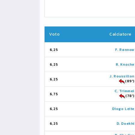
Voto
Calciatore
6,25
F. Rønnow
6,25
R. Knoche
J. Roussillon
6,25
(89')
C. Trimmel
6,75
(78')
6,25
Diogo Leite
6,25
D. Doekhi