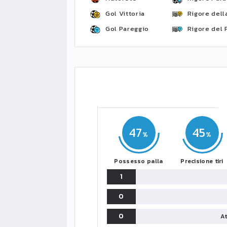
Gol Vittoria
Rigore della
Gol Pareggio
Rigore del 
47
45
Possesso palla
Precisione tiri
1
0
0
At