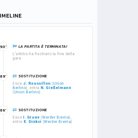
IMELINE
LA PARTITA È TERMINATA!
90'
L'arbitro ha fischiato la fine della
gara.
SOSTITUZIONE
89'
Esce
J. Roussillon
(
Union
Berlino
), entra
N. Gießelmann
(
Union Berlino
)
SOSTITUZIONE
86'
Esce
I. Gruev
(
Werder Brema
),
entra
E. Dinkci
(
Werder Brema
)