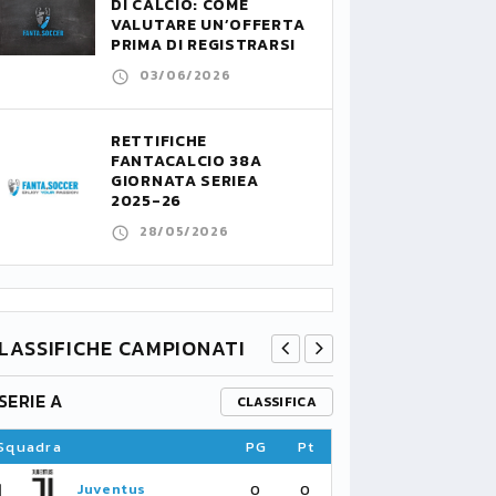
DI CALCIO: COME
VALUTARE UN’OFFERTA
PRIMA DI REGISTRARSI
03/06/2026
RETTIFICHE
FANTACALCIO 38A
GIORNATA SERIEA
2025-26
28/05/2026
LASSIFICHE CAMPIONATI
SERIE A
PREMIER L
CLASSIFICA
Squadra
PG
Pt
Squadra
1
1
Juventus
Fu
0
0