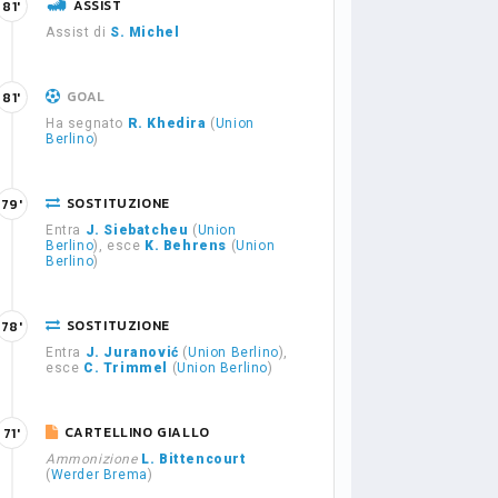
ASSIST
81'
Assist di
S. Michel
GOAL
81'
Ha segnato
R. Khedira
(
Union
Berlino
)
SOSTITUZIONE
79'
Entra
J. Siebatcheu
(
Union
Berlino
), esce
K. Behrens
(
Union
Berlino
)
SOSTITUZIONE
78'
Entra
J. Juranović
(
Union Berlino
),
esce
C. Trimmel
(
Union Berlino
)
CARTELLINO GIALLO
71'
Ammonizione
L. Bittencourt
(
Werder Brema
)