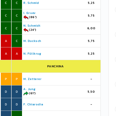
C
C
R. Schmid
5,25
I. Gruev
C
C
5,75
(86')
N. Schmidt
C
C
6,00
(24')
A
C
M. Ducksch
5,75
A
A
N. Füllkrug
5,25
PANCHINA
P
P
M. Zetterer
-
A. Jung
D
D
5,50
(61')
D
D
F. Chiarodia
-