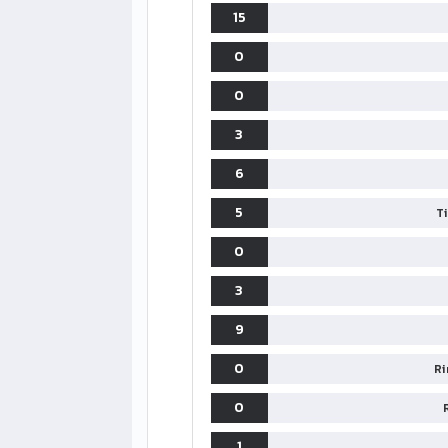
15
0
0
3
6
5
T
0
3
9
LIGUE1
CLASSIFICA
CLASSIFI
0
Ri
PG
Pt
Squadra
PG
0
1
PSG
34
90
34
1