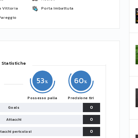
 Vittoria
Porta Imbattuta
Pareggio
Statistiche
53
60
Possesso palla
Precisione tiri
0
Goals
0
Attacchi
0
tacchi pericolosi