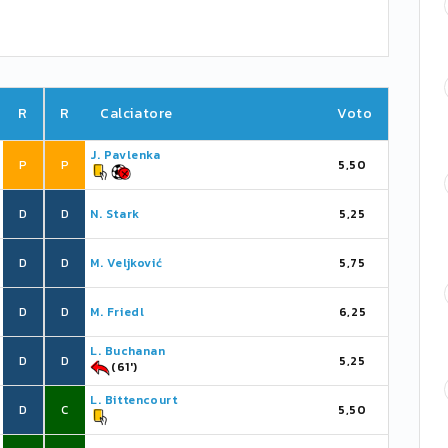
R
R
Calciatore
Voto
J. Pavlenka
P
P
5,50
D
D
N. Stark
5,25
D
D
M. Veljković
5,75
D
D
M. Friedl
6,25
L. Buchanan
D
D
5,25
(61')
L. Bittencourt
D
C
5,50