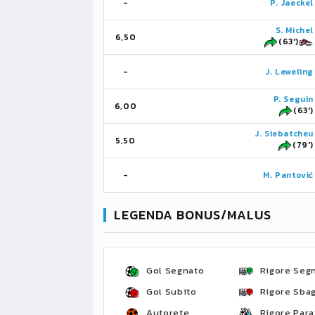
-
P. Jaeckel
S. Michel
6,50
(63')
-
J. Leweling
P. Seguin
6,00
(63')
J. Siebatcheu
5,50
(79')
-
M. Pantović
LEGENDA BONUS/MALUS
Gol Segnato
Rigore Seg
Gol Subito
Rigore Sbag
Autorete
Rigore Para