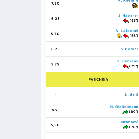
R. Khedira
7,50
J. Haberer
6,25
(63')
A. Laïdouni
5,50
(63')
6,25
S. Becker
K. Behrens
5,75
(79')
PANCHINA
-
L. Grill
N. Gießelmann
s.v.
(89')
J. Juranović
5,50
(78')