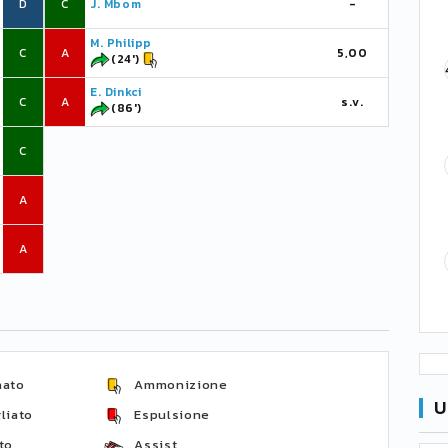
D
C
J. Mbom
-
M. Philipp
C
A
5,00
(24')
E. Dinkci
C
A
s.v.
(86')
C
A
A
nato
Ammonizione
U
liato
Espulsione
to
Assist