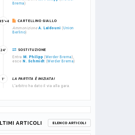
Brema
)
CARTELLINO GIALLO
45'+4
Ammonizione
A. Laïdouni
(
Union
Berlino
)
SOSTITUZIONE
24'
Entra
M. Philipp
(
Werder Brema
),
esce
N. Schmidt
(
Werder Brema
)
LA PARTITA È INIZIATA!
1'
L'arbitro ha dato il via alla gara.
LTIMI ARTICOLI
ELENCO ARTICOLI