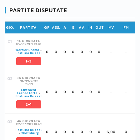
PARTITE DISPUTATE
GIO.
PARTITA
GF
ASS.
A
E
AA
IN
OUT
MV
FM
1A GIORNATA
17/08/2019 13:30
Werder Brema
-
0
0
0
0
0
0
0
-
-
Fortuna Dussel
1-3
3A GIORNATA
01/09/2019
16:00
Eintracht
0
0
0
0
0
0
0
-
-
Francoforte
-
Fortuna Dussel
2-1
4A GIORNATA
13/09/2019 18:30
Fortuna Dussel
0
0
0
0
0
0
0
6,00
0
-
Wolfsburg