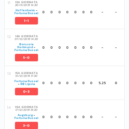
13A GIORNATA
30/11/2019 14:30
Hoffenheim
-
0
0
0
0
0
0
0
-
-
Fortuna Dussel
1-1
14A GIORNATA
07/12/2019 14:30
Borussia
0
0
0
0
0
0
0
-
-
Dortmund
-
Fortuna Dussel
5-0
15A GIORNATA
14/12/2019 17:30
Fortuna Dussel
0
0
0
0
0
0
0
5,25
0
-
RB Lipsia
0-3
16A GIORNATA
17/12/2019 19:30
Augsburg
-
0
0
0
0
0
0
0
-
-
Fortuna Dussel
3-0