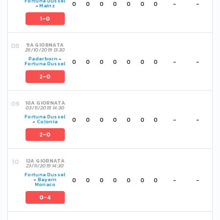
Fortuna Dussel
0
0
0
0
0
0
0
-
-
-
Mainz
1-0
9A GIORNATA
26/10/2019 13:30
Paderborn
-
0
0
0
0
0
0
0
-
-
Fortuna Dussel
2-0
10A GIORNATA
03/11/2019 14:30
Fortuna Dussel
0
0
0
0
0
0
0
-
-
-
Colonia
2-0
12A GIORNATA
23/11/2019 14:30
Fortuna Dussel
0
0
0
0
0
0
0
-
-
-
Bayern
Monaco
0-4