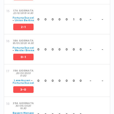
17A GIORNATA
22/12/2019 14:30
Fortuna Dussel
0
0
0
0
0
1
0
-
-
-
Union Berlino
2-1
18A GIORNATA
18/01/2020 14:30
Fortuna Dussel
0
0
0
0
0
0
0
-
-
-
Werder Brema
0-1
19A GIORNATA
26/01/2020
17:00
0
0
0
0
0
0
0
-
-
Leverkusen
-
Fortuna Dussel
3-0
29A GIORNATA
30/05/2020
16:30
Bayern Monaco