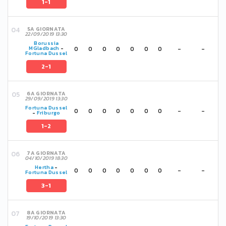
1-1
5A GIORNATA
22/09/2019 13:30
Borussia
0
0
0
0
0
0
0
-
-
MGladbach
-
Fortuna Dussel
2-1
6A GIORNATA
29/09/2019 13:30
Fortuna Dussel
0
0
0
0
0
0
0
-
-
-
Friburgo
1-2
7A GIORNATA
04/10/2019 18:30
Hertha
-
0
0
0
0
0
0
0
-
-
Fortuna Dussel
3-1
8A GIORNATA
19/10/2019 13:30