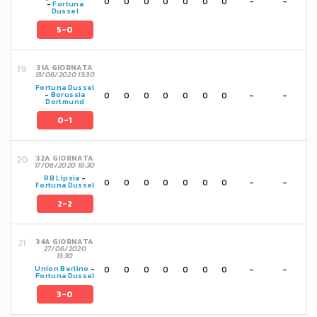
0
0
0
0
0
0
0
-
-
-
Fortuna
Dussel
5-0
31A GIORNATA
13/06/2020 13:30
Fortuna Dussel
0
0
0
0
0
0
0
-
-
-
Borussia
Dortmund
0-1
32A GIORNATA
17/06/2020 18:30
RB Lipsia
-
0
0
0
0
0
0
0
-
-
Fortuna Dussel
2-2
34A GIORNATA
27/06/2020
13:30
0
0
0
0
0
0
0
-
-
Union Berlino
-
Fortuna Dussel
3-0