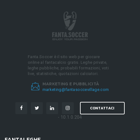
Fanta.Soccer è il sito web per giocare
online al fantacalcio gratis. Leghe private,
leghe pubbliche, probabili formazioni, voti
live, statistiche, quotazioni calciatori.
MARKETING E PUBBLICITÀ
marketing@fantasoccevillage.com
CONTATTACI
- 10.1.0.204
FANTALEGHE