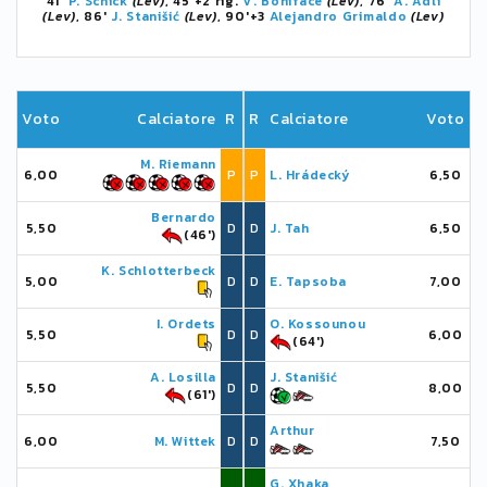
41'
P. Schick
(Lev)
, 45'+2 rig.
V. Boniface
(Lev)
, 76'
A. Adli
(Lev)
, 86'
J. Stanišić
(Lev)
, 90'+3
Alejandro Grimaldo
(Lev)
Voto
Calciatore
R
R
Calciatore
Voto
M. Riemann
6,00
P
P
L. Hrádecký
6,50
Bernardo
5,50
D
D
J. Tah
6,50
(46')
K. Schlotterbeck
5,00
D
D
E. Tapsoba
7,00
I. Ordets
O. Kossounou
5,50
D
D
6,00
(64')
A. Losilla
J. Stanišić
5,50
D
D
8,00
(61')
Arthur
6,00
M. Wittek
D
D
7,50
G. Xhaka