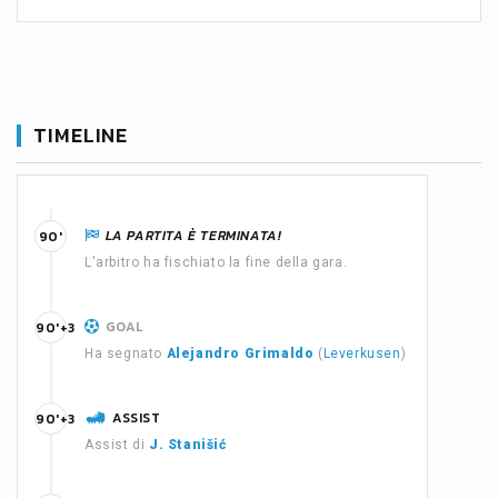
TIMELINE
LA PARTITA È TERMINATA!
90'
L'arbitro ha fischiato la fine della gara.
GOAL
90'+3
Ha segnato
Alejandro Grimaldo
(
Leverkusen
)
ASSIST
90'+3
Assist di
J. Stanišić