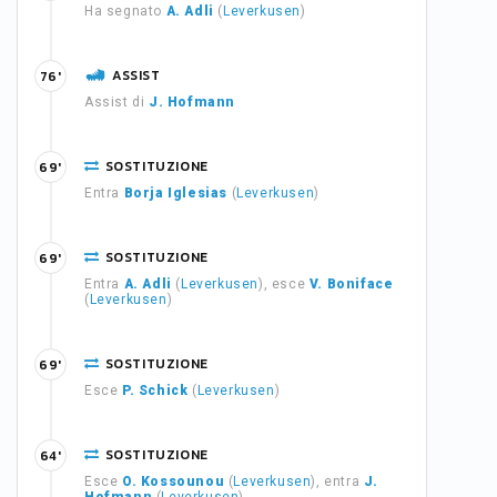
Ha segnato
A. Adli
(
Leverkusen
)
ASSIST
76'
Assist di
J. Hofmann
SOSTITUZIONE
69'
Entra
Borja Iglesias
(
Leverkusen
)
SOSTITUZIONE
69'
Entra
A. Adli
(
Leverkusen
), esce
V. Boniface
(
Leverkusen
)
SOSTITUZIONE
69'
Esce
P. Schick
(
Leverkusen
)
SOSTITUZIONE
64'
Esce
O. Kossounou
(
Leverkusen
), entra
J.