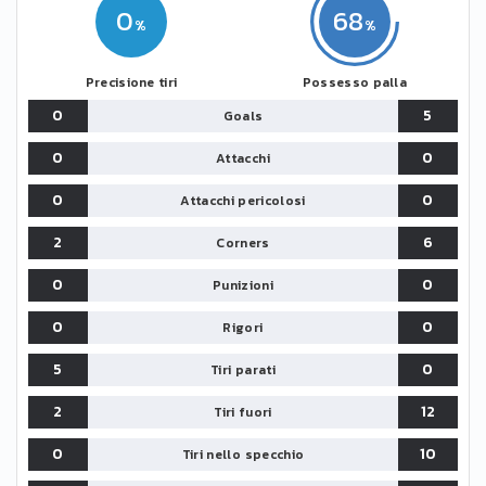
0
68
Precisione tiri
Possesso palla
0
5
Goals
0
0
Attacchi
0
0
Attacchi pericolosi
2
6
Corners
0
0
Punizioni
0
0
Rigori
5
0
Tiri parati
2
12
Tiri fuori
0
10
Tiri nello specchio