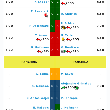
6,00
K. Stöger
C
C
6,50
(80')
F. Passlack
5,00
C
C
R. Andrich
6,50
P. Schick
6,00
P. Osterhage
C
A
7,00
(69')
T. Asano
N. Tella
5,50
A
A
5,50
(20')
(80')
P. Hofmann
V. Boniface
5,50
A
A
6,50
(61')
(69')
PANCHINA
PANCHINA
-
A. Luthe
P
P
M. Kovář
-
Alejandro Grimaldo
-
C. Gamboa
D
D
7,00
(80')
-
C. Antwi-Adjei
D
D
P. Hincapié
-
E. Mašović
J. Hofmann