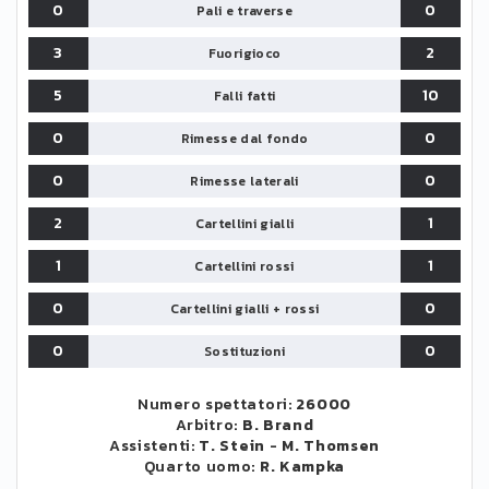
0
0
Pali e traverse
3
2
Fuorigioco
5
10
Falli fatti
0
0
Rimesse dal fondo
0
0
Rimesse laterali
2
1
Cartellini gialli
1
1
Cartellini rossi
0
0
Cartellini gialli + rossi
0
0
Sostituzioni
Numero spettatori:
26000
Arbitro:
B. Brand
Assistenti:
T. Stein
-
M. Thomsen
Quarto uomo:
R. Kampka