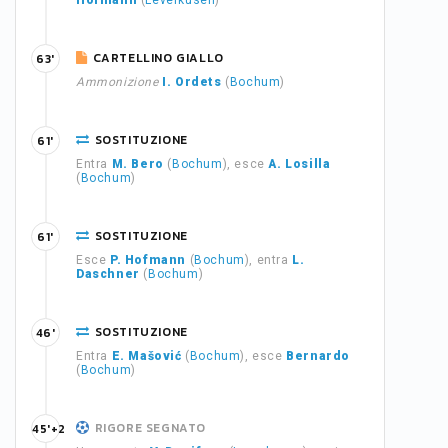
Hofmann
(
Leverkusen
)
CARTELLINO GIALLO
63'
Ammonizione
I. Ordets
(
Bochum
)
SOSTITUZIONE
61'
Entra
M. Bero
(
Bochum
), esce
A. Losilla
(
Bochum
)
SOSTITUZIONE
61'
Esce
P. Hofmann
(
Bochum
), entra
L.
Daschner
(
Bochum
)
SOSTITUZIONE
46'
Entra
E. Mašović
(
Bochum
), esce
Bernardo
(
Bochum
)
RIGORE SEGNATO
45'+2