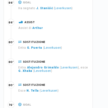
GOAL
86'
Ha segnato
J. Stanišić
(
Leverkusen
)
ASSIST
86'
Assist di
Arthur
SOSTITUZIONE
80'
Entra
G. Puerta
(
Leverkusen
)
SOSTITUZIONE
80'
Entra
Alejandro Grimaldo
(
Leverkusen
), esce
G. Xhaka
(
Leverkusen
)
SOSTITUZIONE
80'
Esce
N. Tella
(
Leverkusen
)
GOAL
76'