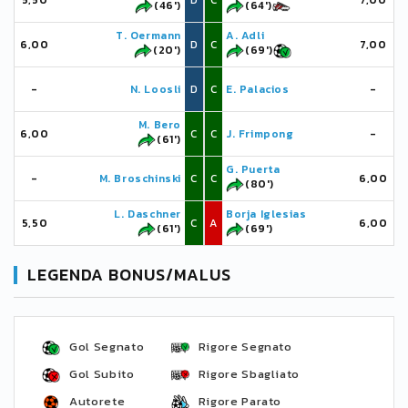
5,50
D
C
7,00
(46')
(64')
T. Oermann
A. Adli
6,00
D
C
7,00
(20')
(69')
-
N. Loosli
D
C
E. Palacios
-
M. Bero
6,00
C
C
J. Frimpong
-
(61')
G. Puerta
-
M. Broschinski
C
C
6,00
(80')
L. Daschner
Borja Iglesias
5,50
C
A
6,00
(61')
(69')
LEGENDA BONUS/MALUS
Gol Segnato
Rigore Segnato
Gol Subito
Rigore Sbagliato
Autorete
Rigore Parato