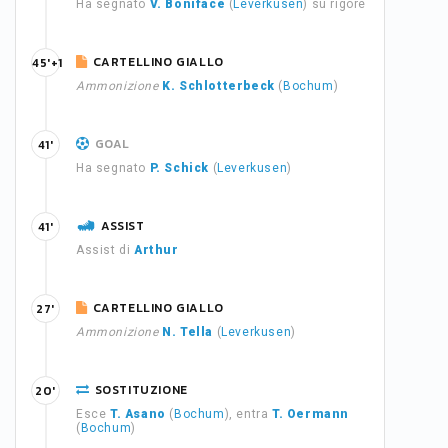
Ha segnato
V. Boniface
(
Leverkusen
) su rigore
CARTELLINO GIALLO
45'+1
Ammonizione
K. Schlotterbeck
(
Bochum
)
GOAL
41'
Ha segnato
P. Schick
(
Leverkusen
)
ASSIST
41'
Assist di
Arthur
CARTELLINO GIALLO
27'
Ammonizione
N. Tella
(
Leverkusen
)
SOSTITUZIONE
20'
Esce
T. Asano
(
Bochum
), entra
T. Oermann
(
Bochum
)