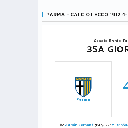
PARMA - CALCIO LECCO 1912 4
Stadio Ennio Ta
35A GIO
Parma
15'
Adrián Bernabé
(Par)
, 22'
V. Mihăil