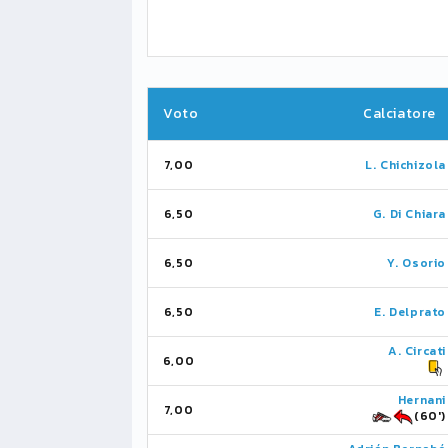
Voto
Calciatore
7,00
L. Chichizola
6,50
G. Di Chiara
6,50
Y. Osorio
6,50
E. Delprato
A. Circati
6,00
Hernani
7,00
(60')