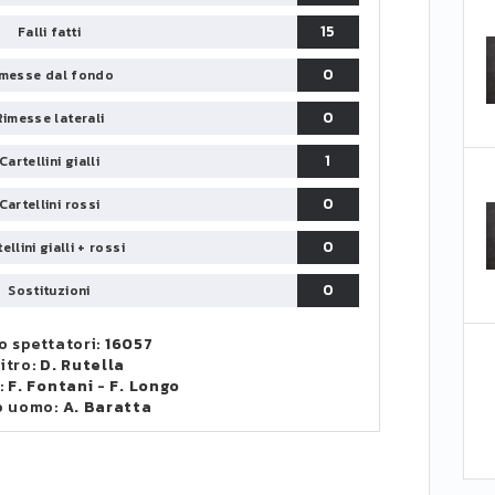
15
Falli fatti
0
messe dal fondo
0
Rimesse laterali
1
Cartellini gialli
0
Cartellini rossi
0
ellini gialli + rossi
0
Sostituzioni
 spettatori:
16057
itro:
D. Rutella
:
F. Fontani
-
F. Longo
o uomo:
A. Baratta