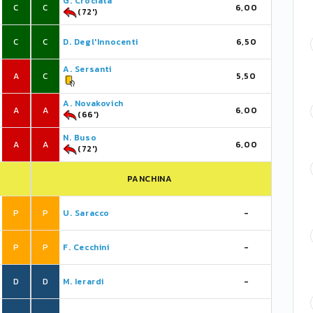
G. Crociata
C
C
6,00
(72')
C
C
D. Degl'Innocenti
6,50
A. Sersanti
A
C
5,50
A. Novakovich
A
A
6,00
(66')
N. Buso
A
A
6,00
(72')
PANCHINA
P
P
U. Saracco
-
P
P
F. Cecchini
-
D
D
M. Ierardi
-