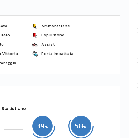
nato
Ammonizione
liato
Espulsione
to
Assist
 Vittoria
Porta Imbattuta
Pareggio
Statistiche
39
58