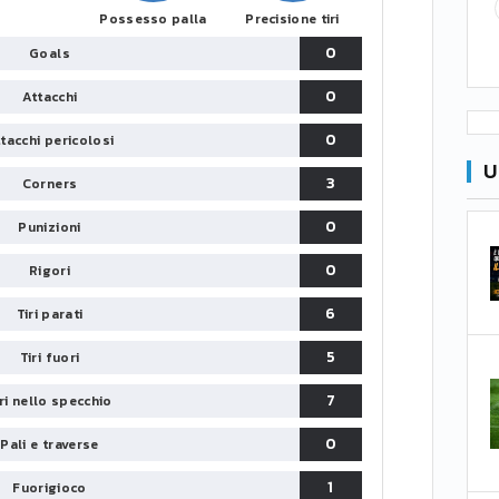
Possesso palla
Precisione tiri
0
Goals
0
Attacchi
0
tacchi pericolosi
U
3
Corners
0
Punizioni
0
Rigori
6
Tiri parati
5
Tiri fuori
7
iri nello specchio
0
Pali e traverse
1
Fuorigioco