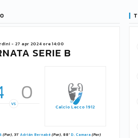
-0
T
rdini -
27 apr 2024 ore 14:00
RNATA SERIE B
4
0
VS
Calcio Lecco 1912
ă
(Par)
, 31'
Adrián Bernabé
(Par)
, 88'
D. Camara
(Par)