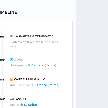
IMELINE
LA PARTITA È TERMINATA!
90'
L'arbitro ha fischiato la fine della
gara.
GOAL
88'
Ha segnato
D. Camara
(
Parma
)
CARTELLINO GIALLO
88'
Ammonizione
D. Camara
(
Parma
)
ASSIST
88'
Assist di
S. Sohm