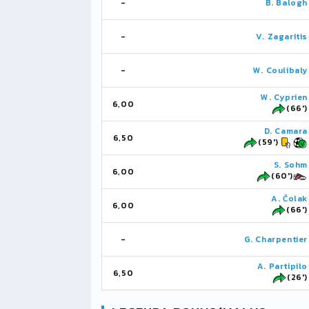
-
B. Balogh
-
V. Zagaritis
-
W. Coulibaly
W. Cyprien
6,00
(66')
D. Camara
6,50
(59')
S. Sohm
6,00
(60')
A. Čolak
6,00
(66')
-
G. Charpentier
A. Partipilo
6,50
(26')