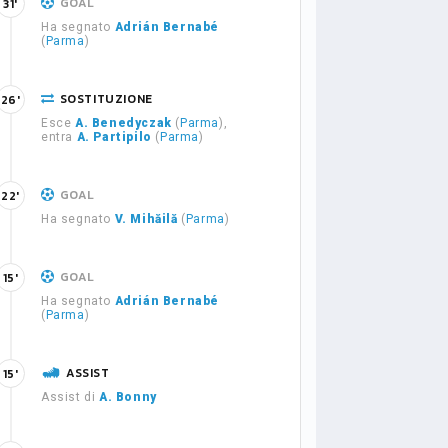
GOAL
31'
Ha segnato
Adrián Bernabé
(
Parma
)
SOSTITUZIONE
26'
Esce
A. Benedyczak
(
Parma
),
entra
A. Partipilo
(
Parma
)
GOAL
22'
Ha segnato
V. Mihăilă
(
Parma
)
GOAL
15'
Ha segnato
Adrián Bernabé
(
Parma
)
ASSIST
15'
Assist di
A. Bonny