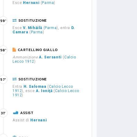
Esce
Hernani
(
Parma
)
SOSTITUZIONE
59'
Esce
V. Mihăilă
(
Parma
), entra
D.
Camara
(
Parma
)
CARTELLINO GIALLO
58'
Ammonizione
A. Sersanti
(
Calcio
Lecco 1912
)
SOSTITUZIONE
57'
Entra
H. Salomaa
(
Calcio Lecco
1912
), esce
A. Ioniţă
(
Calcio Lecco
1912
)
ASSIST
31'
Assist di
Hernani