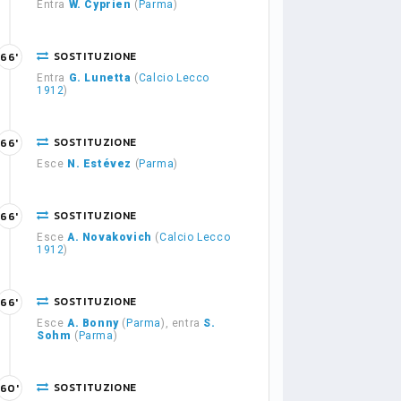
Entra
W. Cyprien
(
Parma
)
SOSTITUZIONE
66'
Entra
G. Lunetta
(
Calcio Lecco
1912
)
SOSTITUZIONE
66'
Esce
N. Estévez
(
Parma
)
SOSTITUZIONE
66'
Esce
A. Novakovich
(
Calcio Lecco
1912
)
SOSTITUZIONE
66'
Esce
A. Bonny
(
Parma
), entra
S.
Sohm
(
Parma
)
SOSTITUZIONE
60'