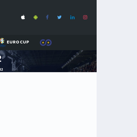
EUROCUP
2
12