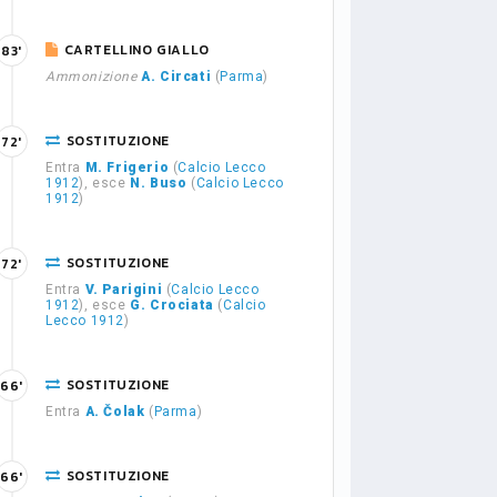
CARTELLINO GIALLO
83'
Ammonizione
A. Circati
(
Parma
)
SOSTITUZIONE
72'
Entra
M. Frigerio
(
Calcio Lecco
1912
), esce
N. Buso
(
Calcio Lecco
1912
)
SOSTITUZIONE
72'
Entra
V. Parigini
(
Calcio Lecco
1912
), esce
G. Crociata
(
Calcio
Lecco 1912
)
SOSTITUZIONE
66'
Entra
A. Čolak
(
Parma
)
SOSTITUZIONE
66'