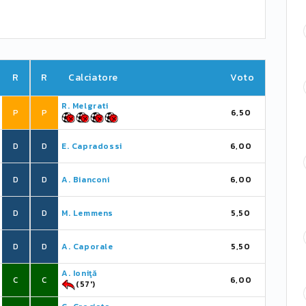
R
R
Calciatore
Voto
R. Melgrati
P
P
6,50
D
D
E. Capradossi
6,00
D
D
A. Bianconi
6,00
D
D
M. Lemmens
5,50
D
D
A. Caporale
5,50
A. Ioniţă
C
C
6,00
(57')