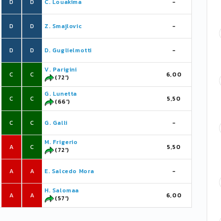
D
D
C. Louakima
-
D
D
Z. Smajlovic
-
D
D
D. Guglielmotti
-
V. Parigini
C
C
6,00
(72')
G. Lunetta
C
C
5,50
(66')
C
C
G. Galli
-
M. Frigerio
A
C
5,50
(72')
A
A
E. Salcedo Mora
-
H. Salomaa
A
A
6,00
(57')