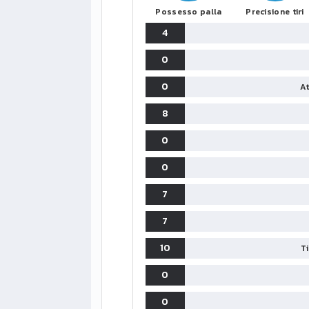
Possesso palla
Precisione tiri
4
0
0
At
8
0
0
7
7
10
T
0
0