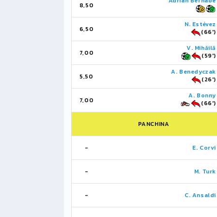
Adrián Bernabé
8,50
N. Estévez
6,50
(66')
V. Mihăilă
7,00
(59')
A. Benedyczak
5,50
(26')
A. Bonny
7,00
(66')
PANCHINA
-
E. Corvi
-
M. Turk
-
C. Ansaldi