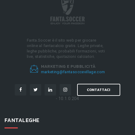
Fanta.Soccer è il sito web per giocare
online al fantacalcio gratis. Leghe private,
leghe pubbliche, probabili formazioni, voti
live, statistiche, quotazioni calciatori.
MARKETING E PUBBLICITÀ
marketing@fantasoccevillage.com
CONTATTACI
- 10.1.0.204
FANTALEGHE