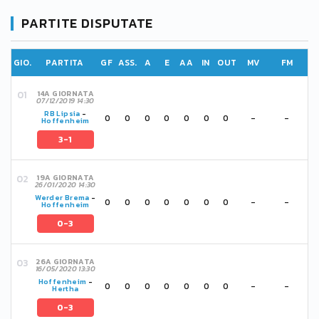
PARTITE DISPUTATE
GIO.
PARTITA
GF
ASS.
A
E
AA
IN
OUT
MV
FM
14A GIORNATA
07/12/2019 14:30
RB Lipsia
-
0
0
0
0
0
0
0
-
-
Hoffenheim
3-1
19A GIORNATA
26/01/2020 14:30
Werder Brema
-
0
0
0
0
0
0
0
-
-
Hoffenheim
0-3
26A GIORNATA
16/05/2020 13:30
Hoffenheim
-
0
0
0
0
0
0
0
-
-
Hertha
0-3