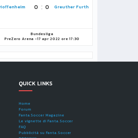
0
0
Hoffenheim
Greuther Furth
Bundesliga
PreZero Arena -
17 apr 2022 ore 17:30
QUICK LINKS
Home
Forum
Fanta.Soccer Magazine
Le vignette di Fanta.Soccer
FAQ
Pubblicità su Fanta.Soccer