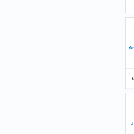
Gr
S
U