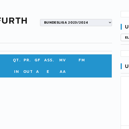
FURTH
BUNDESLIGA 2023/2024
U
E
QT.
PR.
GF
ASS.
MV
FM
U
IN
OUT
A
E
AA