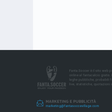
Fanta.Soccer è il sito web p
online al fantacalcio gratis.
leghe pubbliche, probabili f
live, statistiche, quotazioni 
MARKETING E PUBBLICITÀ
marketing@fantasoccevillage.com