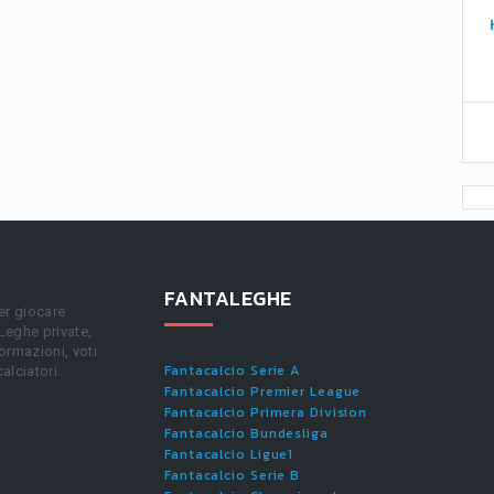
FANTALEGHE
er giocare
 Leghe private,
ormazioni, voti
Fantacalcio Serie A
calciatori.
Fantacalcio Premier League
Fantacalcio Primera Division
Fantacalcio Bundesliga
Fantacalcio Ligue1
Fantacalcio Serie B