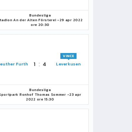
Bundesliga
tadion An der Alten Försterei -
29 apr 2022
ore 20:30
VINCE
1
4
euther Furth
Leverkusen
Bundesliga
Sportpark Ronhof Thomas Sommer -
23 apr
2022 ore 15:30