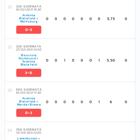
22A GIORNATA
19/02/2021 19:30
Arminia
0
0
0
0
0
0
0
5,75
0
Bielefeld
-
Wolfsburg
0-3
23A GIORNATA
27/02/2021 14:30
Borussia
Dortmund
-
0
0
1
0
0
0
1
5,50
0
Arminia
Bielefeld
3-0
20A GIORNATA
10/03/2021 17:30
Arminia
0
0
0
0
0
0
1
6
0
Bielefeld
-
Werder Brema
0-2
25A GIORNATA
14/03/2021 12:30
Leverkusen
-