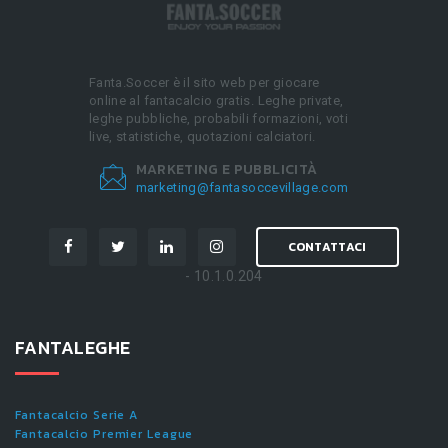
Fanta.Soccer è il sito web per giocare
online al fantacalcio gratis. Leghe private,
leghe pubbliche, probabili formazioni, voti
live, statistiche, quotazioni calciatori.
MARKETING E PUBBLICITÀ
marketing@fantasoccevillage.com
CONTATTACI
- 10.1.0.204
FANTALEGHE
Fantacalcio Serie A
Fantacalcio Premier League