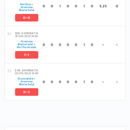
Hertha
-
0
0
1
0
0
1
0
5,25
0
Arminia
Bielefeld
0-0
33A GIORNATA
15/05/2021 13:30
Arminia
0
0
0
0
0
1
0
-
-
Bielefeld
-
Hoffenheim
1-1
34A GIORNATA
22/05/2021 13:30
Stoccarda
-
0
0
0
0
0
1
0
-
-
Arminia
Bielefeld
0-2