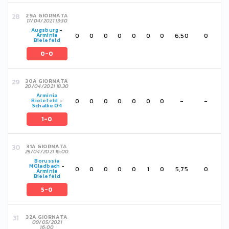
29A GIORNATA
17/04/2021 13:30
Augsburg
-
0
0
0
0
0
0
0
6,50
0
Arminia
Bielefeld
0-0
30A GIORNATA
20/04/2021 18:30
Arminia
0
0
0
0
0
0
0
-
-
Bielefeld
-
Schalke 04
1-0
31A GIORNATA
25/04/2021 16:00
Borussia
MGladbach
-
0
0
0
0
0
1
0
5,75
0
Arminia
Bielefeld
5-0
32A GIORNATA
09/05/2021
16:00