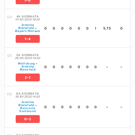
1-0
4A GIORNATA
17/10/2020 16:30
Arminia
0
0
0
0
0
0
1
5,75
0
Bielefeld
-
Bayern Monaco
1-4
5A GIORNATA
25/10/2020 14:30
Wolfsburg
-
0
0
0
0
0
0
0
-
-
Arminia
Bielefeld
2-1
6A GIORNATA
31/10/2020 14:30
Arminia
Bielefeld
-
0
0
0
0
0
0
0
-
-
Borussia
Dortmund
0-2