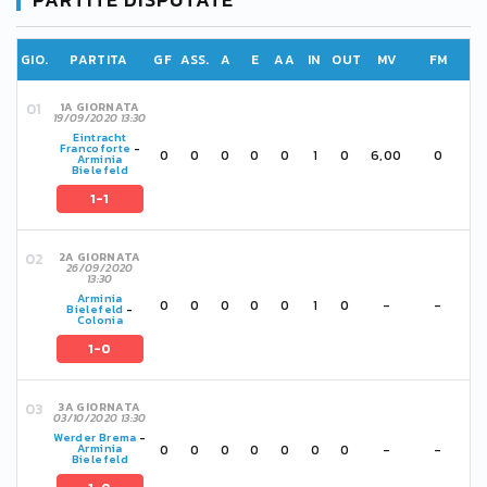
GIO.
PARTITA
GF
ASS.
A
E
AA
IN
OUT
MV
FM
1A GIORNATA
19/09/2020 13:30
Eintracht
Francoforte
-
0
0
0
0
0
1
0
6,00
0
Arminia
Bielefeld
1-1
2A GIORNATA
26/09/2020
13:30
Arminia
0
0
0
0
0
1
0
-
-
Bielefeld
-
Colonia
1-0
3A GIORNATA
03/10/2020 13:30
Werder Brema
-
0
0
0
0
0
0
0
-
-
Arminia
Bielefeld