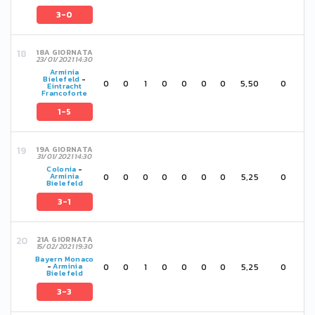
3-0
18A GIORNATA
23/01/2021 14:30
Arminia
Bielefeld
-
0
0
1
0
0
0
0
5,50
0
Eintracht
Francoforte
1-5
19A GIORNATA
31/01/2021 14:30
Colonia
-
0
0
0
0
0
0
0
5,25
0
Arminia
Bielefeld
3-1
21A GIORNATA
15/02/2021 19:30
Bayern Monaco
0
0
1
0
0
0
0
5,25
0
-
Arminia
Bielefeld
3-3