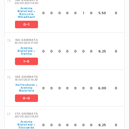
14A GIORNATA
02/01/2021 14:30
Arminia
Bielefeld
-
0
0
0
0
0
1
0
5,50
0
Borussia
MGladbach
0-1
15A GIORNATA
10/01/2021 17:00
Arminia
0
0
0
0
0
0
0
6,25
0
Bielefeld
-
Hertha
1-0
16A GIORNATA
16/01/2021 14:30
Hoffenheim
-
0
0
0
0
0
0
0
6,00
0
Arminia
Bielefeld
0-0
17A GIORNATA
20/01/2021 19:30
Arminia
0
0
0
0
0
0
0
6,25
0
Bielefeld
-
Stoccarda