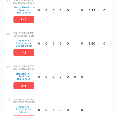
7A GIORNATA
07/11/2020 14:30
Union Berlino
-
0
0
0
0
0
1
0
5,25
0
Arminia
Bielefeld
5-0
8A GIORNATA
21/11/2020 14:30
Arminia
0
0
0
0
0
1
0
5,50
0
Bielefeld
-
Leverkusen
1-2
9A GIORNATA
28/11/2020 14:30
RB Lipsia
-
0
0
0
0
0
0
0
-
-
Arminia
Bielefeld
2-1
10A GIORNATA
05/12/2020 14:30
Arminia
0
0
1
0
0
1
0
-
-
Bielefeld
-
Mainz