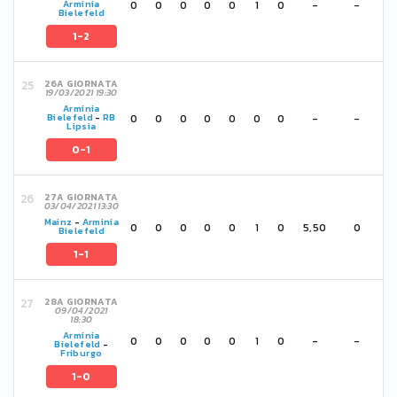
0
0
0
0
0
1
0
-
-
Arminia
Bielefeld
1-2
26A GIORNATA
19/03/2021 19:30
Arminia
0
0
0
0
0
0
0
-
-
Bielefeld
-
RB
Lipsia
0-1
27A GIORNATA
03/04/2021 13:30
Mainz
-
Arminia
0
0
0
0
0
1
0
5,50
0
Bielefeld
1-1
28A GIORNATA
09/04/2021
18:30
Arminia
0
0
0
0
0
1
0
-
-
Bielefeld
-
Friburgo
1-0