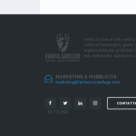
Fanta.Soccer è il sito web p
online al fantacalcio gratis.
leghe pubbliche, probabili f
live, statistiche, quotazioni 
MARKETING E PUBBLICITÀ
marketing@fantasoccevillage.com
CONTATT
- 10.1.0.204