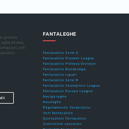
FANTALEGHE
er giocare
 Leghe private,
ormazioni, voti
Fantacalcio Serie A
calciatori.
Fantacalcio Premier League
Fantacalcio Primera Division
Fantacalcio Bundesliga
Fantacalcio Ligue1
Fantacalcio Serie B
Fantacalcio Champions League
Fantacalcio Europa League
Naviga leghe
ACI
Maxileghe
Regolamento fantacalcio
Voti fantacalcio
Quotazioni fantacalcio
Statistiche calciatori