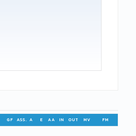
GF
ASS.
A
E
AA
IN
OUT
MV
FM