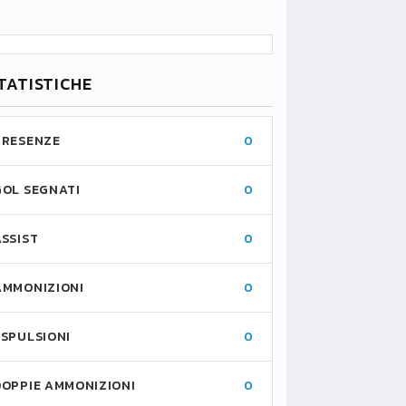
TATISTICHE
PRESENZE
0
GOL SEGNATI
0
ASSIST
0
AMMONIZIONI
0
ESPULSIONI
0
DOPPIE AMMONIZIONI
0