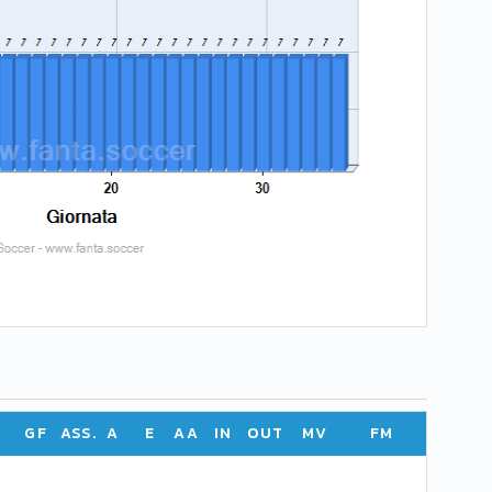
GF
ASS.
A
E
AA
IN
OUT
MV
FM