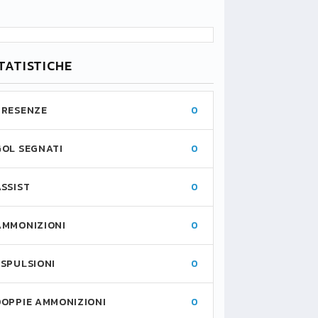
TATISTICHE
PRESENZE
0
GOL SEGNATI
0
ASSIST
0
AMMONIZIONI
0
ESPULSIONI
0
DOPPIE AMMONIZIONI
0