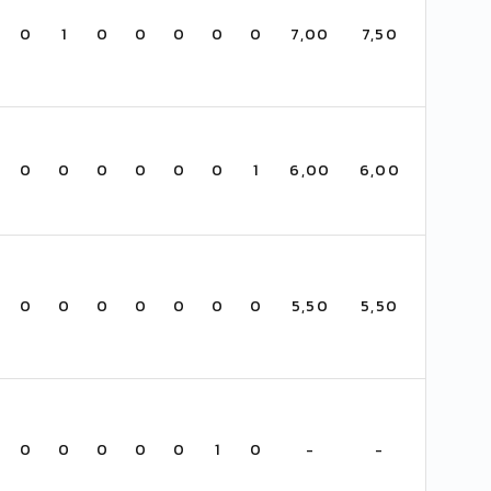
0
1
0
0
0
0
0
7,00
7,50
0
0
0
0
0
0
1
6,00
6,00
0
0
0
0
0
0
0
5,50
5,50
0
0
0
0
0
1
0
-
-