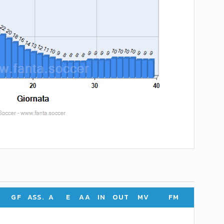
GF
ASS.
A
E
AA
IN
OUT
MV
FM