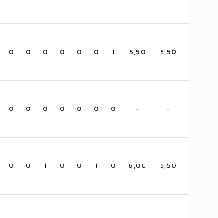
0
0
0
0
0
0
1
5,50
5,50
0
0
0
0
0
0
0
-
-
0
0
1
0
0
1
0
6,00
5,50