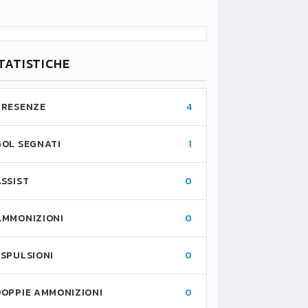
TATISTICHE
PRESENZE
4
GOL SEGNATI
1
ASSIST
0
AMMONIZIONI
0
ESPULSIONI
0
DOPPIE AMMONIZIONI
0