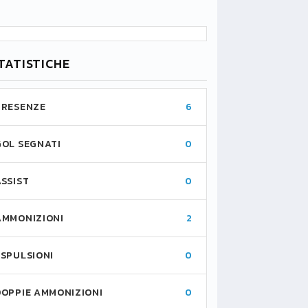
TATISTICHE
PRESENZE
6
GOL SEGNATI
0
ASSIST
0
AMMONIZIONI
2
ESPULSIONI
0
DOPPIE AMMONIZIONI
0