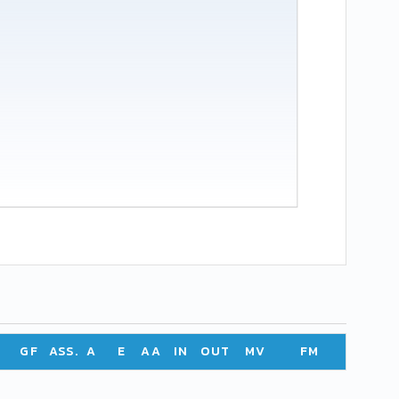
GF
ASS.
A
E
AA
IN
OUT
MV
FM