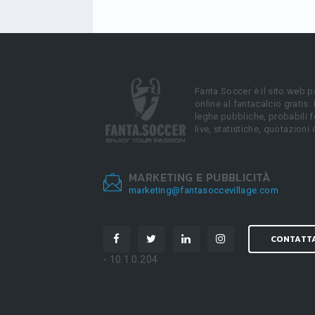
Fanta.Soccer è il sito web p
online al fantacalcio gratis.
leghe pubbliche, probabili f
live, statistiche, quotazioni 
MARKETING E PUBBLICITÀ
marketing@fantasoccevillage.com
CONTATT
- 10.1.0.204