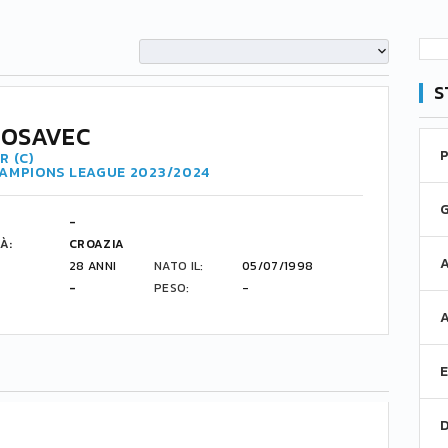
S
POSAVEC
R (C)
HAMPIONS LEAGUE 2023/2024
-
À:
CROAZIA
28 ANNI
NATO IL:
05/07/1998
-
PESO:
-