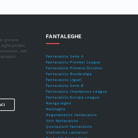
FANTALEGHE
er giocare
 Leghe private,
ormazioni, voti
Fantacalcio Serie A
calciatori.
Fantacalcio Premier League
Fantacalcio Primera Division
Fantacalcio Bundesliga
Fantacalcio Ligue1
Fantacalcio Serie B
Fantacalcio Champions League
Fantacalcio Europa League
Naviga leghe
ACI
Maxileghe
Regolamento fantacalcio
Voti fantacalcio
Quotazioni fantacalcio
Statistiche calciatori