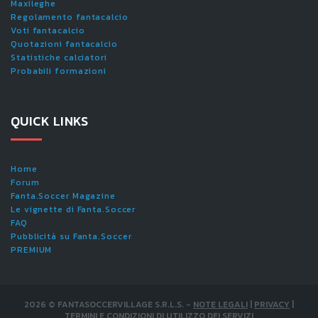
Maxileghe
Regolamento fantacalcio
Voti fantacalcio
Quotazioni fantacalcio
Statistiche calciatori
Probabili formazioni
QUICK LINKS
Home
Forum
Fanta.Soccer Magazine
Le vignette di Fanta.Soccer
FAQ
Pubblicità su Fanta.Soccer
PREMIUM
2026
©
FANTASOCCERVILLAGE S.R.L.S.
-
NOTE LEGALI
|
PRIVACY
|
TERMINI E CONDIZIONI DI UTILIZZO DEI SERVIZI