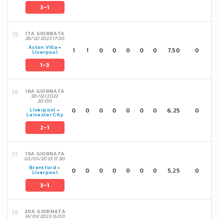
3-1
17A GIORNATA
26/12/2022 17:30
Aston Villa
-
1
1
0
0
0
0
0
7,50
0
Liverpool
1-3
18A GIORNATA
30/12/2022
20:00
0
0
0
0
0
0
0
6,25
0
Liverpool
-
Leicester City
2-1
19A GIORNATA
02/01/2023 17:30
Brentford
-
0
0
0
0
0
0
0
5,25
0
Liverpool
3-1
20A GIORNATA
14/01/2023 15:00