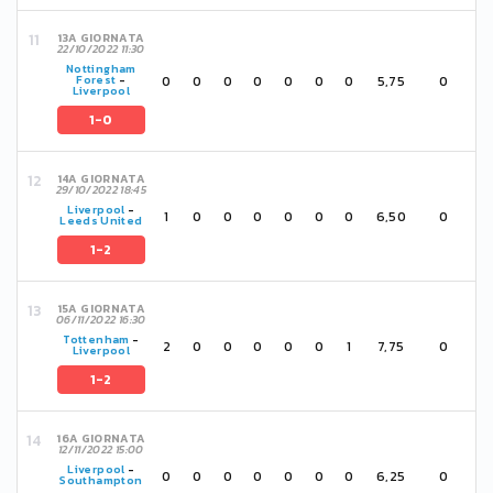
13A GIORNATA
22/10/2022 11:30
Nottingham
0
0
0
0
0
0
0
5,75
0
Forest
-
Liverpool
1-0
14A GIORNATA
29/10/2022 18:45
Liverpool
-
1
0
0
0
0
0
0
6,50
0
Leeds United
1-2
15A GIORNATA
06/11/2022 16:30
Tottenham
-
2
0
0
0
0
0
1
7,75
0
Liverpool
1-2
16A GIORNATA
12/11/2022 15:00
Liverpool
-
0
0
0
0
0
0
0
6,25
0
Southampton