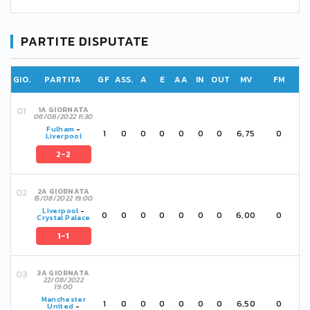
PARTITE DISPUTATE
GIO.
PARTITA
GF
ASS.
A
E
AA
IN
OUT
MV
FM
1A GIORNATA
06/08/2022 11:30
Fulham
-
1
0
0
0
0
0
0
6,75
0
Liverpool
2-2
2A GIORNATA
15/08/2022 19:00
Liverpool
-
0
0
0
0
0
0
0
6,00
0
Crystal Palace
1-1
3A GIORNATA
22/08/2022
19:00
Manchester
1
0
0
0
0
0
0
6,50
0
United
-