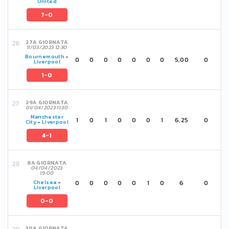
United
7-0
27A GIORNATA
11/03/2023 12:30
Bournemouth
-
0
0
0
0
0
0
0
5,00
0
Liverpool
1-0
29A GIORNATA
01/04/2023 11:30
Manchester
1
0
1
0
0
0
1
6,25
0
City
-
Liverpool
4-1
8A GIORNATA
04/04/2023
19:00
0
0
0
0
0
1
0
6
0
Chelsea
-
Liverpool
0-0
30A GIORNATA