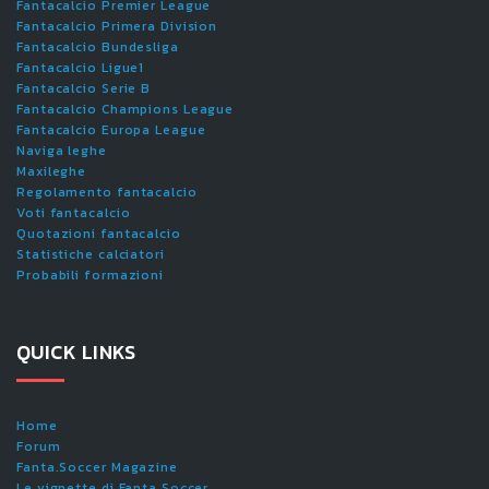
Fantacalcio Premier League
Fantacalcio Primera Division
Fantacalcio Bundesliga
Fantacalcio Ligue1
Fantacalcio Serie B
Fantacalcio Champions League
Fantacalcio Europa League
Naviga leghe
Maxileghe
Regolamento fantacalcio
Voti fantacalcio
Quotazioni fantacalcio
Statistiche calciatori
Probabili formazioni
QUICK LINKS
Home
Forum
Fanta.Soccer Magazine
Le vignette di Fanta.Soccer