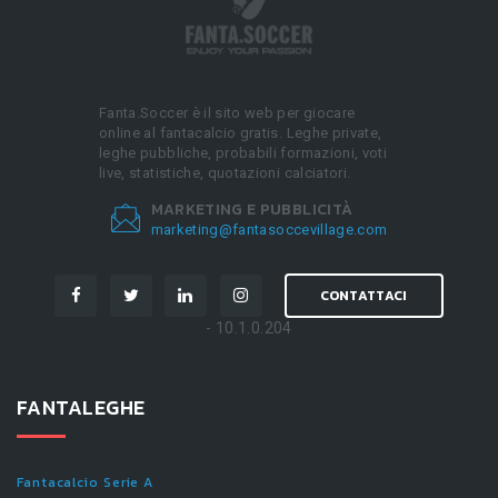
Fanta.Soccer è il sito web per giocare
online al fantacalcio gratis. Leghe private,
leghe pubbliche, probabili formazioni, voti
live, statistiche, quotazioni calciatori.
MARKETING E PUBBLICITÀ
marketing@fantasoccevillage.com
CONTATTACI
- 10.1.0.204
FANTALEGHE
Fantacalcio Serie A