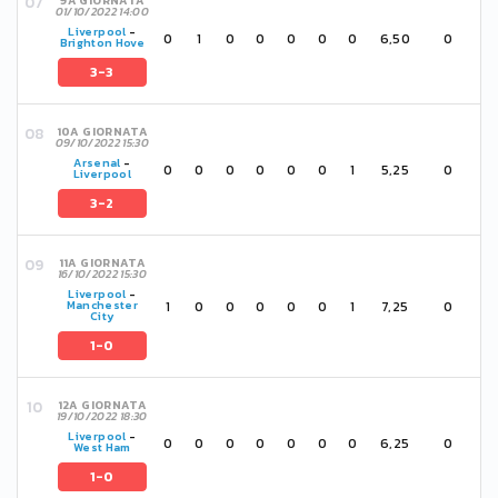
9A GIORNATA
01/10/2022 14:00
Liverpool
-
0
1
0
0
0
0
0
6,50
0
Brighton Hove
3-3
10A GIORNATA
09/10/2022 15:30
Arsenal
-
0
0
0
0
0
0
1
5,25
0
Liverpool
3-2
11A GIORNATA
16/10/2022 15:30
Liverpool
-
1
0
0
0
0
0
1
7,25
0
Manchester
City
1-0
12A GIORNATA
19/10/2022 18:30
Liverpool
-
0
0
0
0
0
0
0
6,25
0
West Ham
1-0