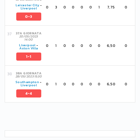
Leicester City
-
0
3
0
0
0
0
1
7,75
0
Liverpool
0-3
37A GIORNATA
20/05/2023
14:00
0
1
0
0
0
0
0
6,50
0
Liverpool
-
Aston Villa
1-1
38A GIORNATA
28/05/2023 15:30
Southampton
-
0
1
0
0
0
0
0
6,50
0
Liverpool
4-4