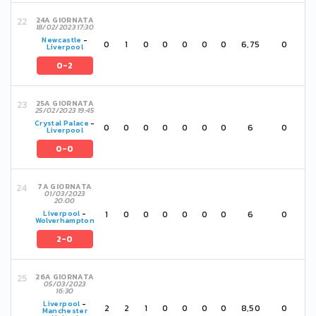
24A GIORNATA
18/02/2023 17:30
Newcastle
-
0
1
0
0
0
0
0
6,75
0
Liverpool
0-2
25A GIORNATA
25/02/2023 19:45
Crystal Palace
-
0
0
0
0
0
0
0
6
0
Liverpool
0-0
7A GIORNATA
01/03/2023
20:00
1
0
0
0
0
0
0
6
0
Liverpool
-
Wolverhampton
2-0
26A GIORNATA
05/03/2023
16:30
Liverpool
-
2
2
1
0
0
0
0
8,50
0
Manchester