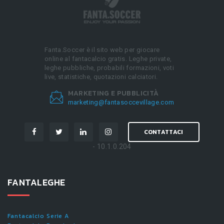
Fanta.Soccer è il sito web per giocare
online al fantacalcio gratis. Leghe private,
leghe pubbliche, probabili formazioni, voti
live, statistiche, quotazioni calciatori.
MARKETING E PUBBLICITÀ
marketing@fantasoccevillage.com
CONTATTACI
- 10.1.0.204
FANTALEGHE
Fantacalcio Serie A