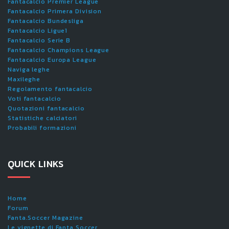
Fantacalcio Premier League
Fantacalcio Primera Division
Fantacalcio Bundesliga
Fantacalcio Ligue1
Fantacalcio Serie B
Fantacalcio Champions League
Fantacalcio Europa League
Naviga leghe
Maxileghe
Regolamento fantacalcio
Voti fantacalcio
Quotazioni fantacalcio
Statistiche calciatori
Probabili formazioni
QUICK LINKS
Home
Forum
Fanta.Soccer Magazine
Le vignette di Fanta.Soccer