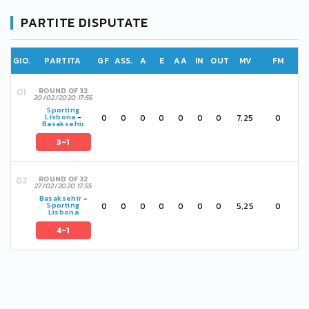
PARTITE DISPUTATE
GIO.
PARTITA
GF
ASS.
A
E
AA
IN
OUT
MV
FM
ROUND OF 32
20/02/2020 17:55
Sporting
0
0
0
0
0
0
0
7,25
0
Lisbona
-
Basaksehir
3-1
ROUND OF 32
27/02/2020 17:55
Basaksehir
-
0
0
0
0
0
0
0
5,25
0
Sporting
Lisbona
4-1