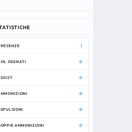
TATISTICHE
PRESENZE
1
GOL SEGNATI
0
ASSIST
0
AMMONIZIONI
0
ESPULSIONI
0
DOPPIE AMMONIZIONI
0