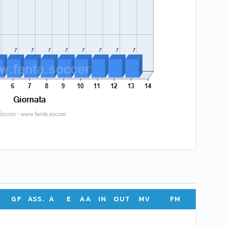
GF
ASS.
A
E
AA
IN
OUT
MV
FM