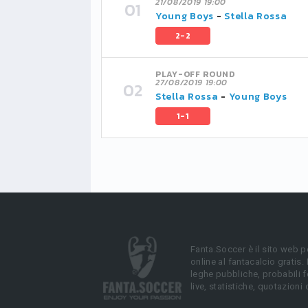
21/08/2019 19:00
Young Boys
-
Stella Rossa
2-2
PLAY-OFF ROUND
27/08/2019 19:00
Stella Rossa
-
Young Boys
1-1
Fanta.Soccer è il sito web p
online al fantacalcio gratis.
leghe pubbliche, probabili f
live, statistiche, quotazioni 