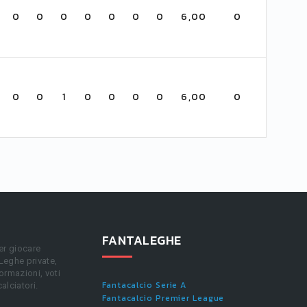
0
0
0
0
0
0
0
6,00
0
0
0
1
0
0
0
0
6,00
0
FANTALEGHE
er giocare
 Leghe private,
ormazioni, voti
Fantacalcio Serie A
calciatori.
Fantacalcio Premier League