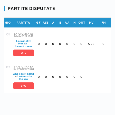
PARTITE DISPUTATE
GIO.
PARTITA
GF
ASS.
A
E
AA
IN
OUT
MV
FM
5A GIORNATA
26/11/2019 17:55
Lokomotiv
0
0
0
0
0
0
0
5,25
0
Mosca
-
Leverkusen
0-2
6A GIORNATA
11/12/2019 20:00
Atletico Madrid
0
0
0
0
0
0
0
-
-
-
Lokomotiv
Mosca
2-0