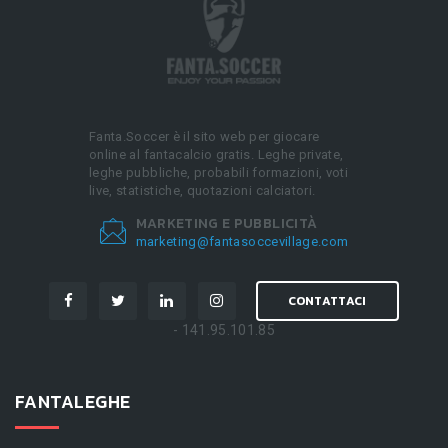
Fanta.Soccer è il sito web per giocare
online al fantacalcio gratis. Leghe private,
leghe pubbliche, probabili formazioni, voti
live, statistiche, quotazioni calciatori.
MARKETING E PUBBLICITÀ
marketing@fantasoccevillage.com
CONTATTACI
- 141.95.101.85
FANTALEGHE