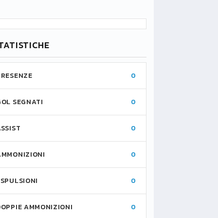
TATISTICHE
PRESENZE
0
GOL SEGNATI
0
ASSIST
0
AMMONIZIONI
0
ESPULSIONI
0
DOPPIE AMMONIZIONI
0