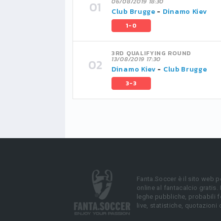
06/08/2019 18:30
Club Brugge
-
Dinamo Kiev
1-0
3RD QUALIFYING ROUND
13/08/2019 17:30
Dinamo Kiev
-
Club Brugge
3-3
Fanta.Soccer è il sito web p
online al fantacalcio gratis.
leghe pubbliche, probabili f
live, statistiche, quotazioni 