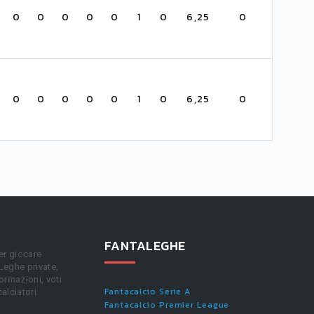
0
0
0
0
0
1
0
6,25
0
0
0
0
0
0
1
0
6,25
0
FANTALEGHE
er giocare
 Leghe private,
ormazioni, voti
Fantacalcio Serie A
calciatori.
Fantacalcio Premier League