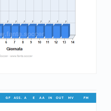
GF
ASS.
A
E
AA
IN
OUT
MV
FM