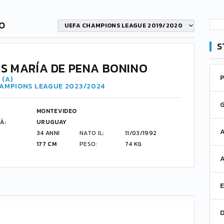
NO
UEFA CHAMPIONS LEAGUE 2019/2020
S
S MARÍA DE PENA BONINO
 (A)
HAMPIONS LEAGUE 2023/2024
MONTEVIDEO
À:
URUGUAY
34 ANNI
NATO IL:
11/03/1992
177 CM
PESO:
74 KG