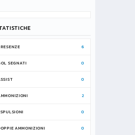
TATISTICHE
PRESENZE
6
GOL SEGNATI
0
ASSIST
0
AMMONIZIONI
2
ESPULSIONI
0
DOPPIE AMMONIZIONI
0