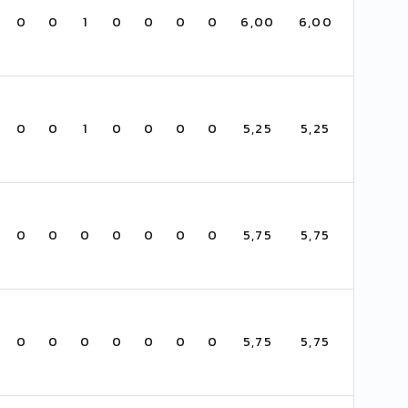
0
0
1
0
0
0
0
6,00
6,00
0
0
1
0
0
0
0
5,25
5,25
0
0
0
0
0
0
0
5,75
5,75
0
0
0
0
0
0
0
5,75
5,75