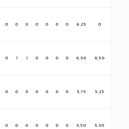
0
0
0
0
0
0
0
6,25
0
0
1
1
0
0
0
0
6,50
6,50
0
0
0
0
0
0
0
5,75
5,25
0
0
0
0
0
0
0
5,50
5,50