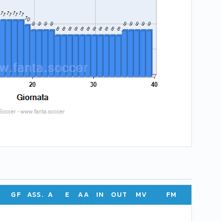
GF
ASS.
A
E
AA
IN
OUT
MV
FM