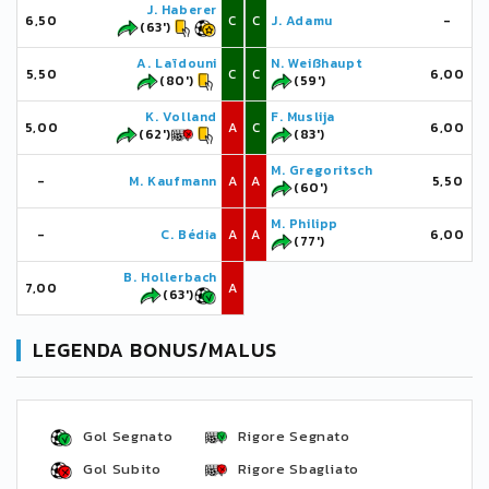
J. Haberer
6,50
C
C
J. Adamu
-
(63')
A. Laïdouni
N. Weißhaupt
5,50
C
C
6,00
(80')
(59')
K. Volland
F. Muslija
5,00
A
C
6,00
(62')
(83')
M. Gregoritsch
-
M. Kaufmann
A
A
5,50
(60')
M. Philipp
-
C. Bédia
A
A
6,00
(77')
B. Hollerbach
7,00
A
(63')
LEGENDA BONUS/MALUS
Gol Segnato
Rigore Segnato
Gol Subito
Rigore Sbagliato