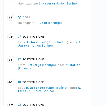
Ammonizione
J. Haberer
(
Union Berlino
)
GOAL
85'
Ha segnato
R. Dōan
(
Friburgo
)
SOSTITUZIONE
84'
Esce
J. Juranović
(
Union Berlino
), entra
P.
Jaeckel
(
Union Berlino
)
SOSTITUZIONE
83'
Entra
F. Muslija
(
Friburgo
), esce
N. Höfler
(
Friburgo
)
SOSTITUZIONE
80'
Esce
B. Aaronson
(
Union Berlino
), entra
A.
Laïdouni
(
Union Berlino
)
SOSTITUZIONE
77'