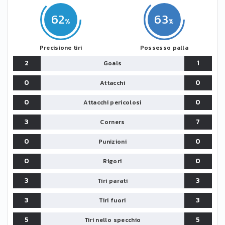
62
63
Precisione tiri
Possesso palla
2
1
Goals
0
0
Attacchi
0
0
Attacchi pericolosi
3
7
Corners
0
0
Punizioni
0
0
Rigori
3
3
Tiri parati
3
3
Tiri fuori
5
5
Tiri nello specchio