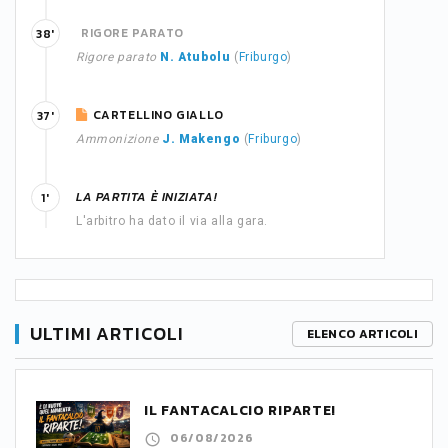
RIGORE PARATO
38'
Rigore parato
N. Atubolu
(
Friburgo
)
CARTELLINO GIALLO
37'
Ammonizione
J. Makengo
(
Friburgo
)
LA PARTITA È INIZIATA!
1'
L'arbitro ha dato il via alla gara.
ULTIMI ARTICOLI
ELENCO ARTICOLI
IL FANTACALCIO RIPARTE!
06/08/2026