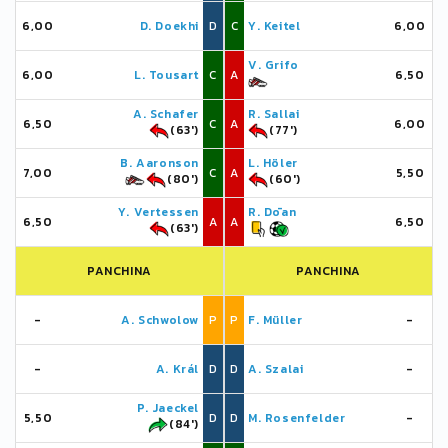
6,00
D. Doekhi
D
C
Y. Keitel
6,00
V. Grifo
6,00
L. Tousart
C
A
6,50
A. Schafer
R. Sallai
6,50
C
A
6,00
(63')
(77')
B. Aaronson
L. Höler
7,00
C
A
5,50
(80')
(60')
Y. Vertessen
R. Dōan
6,50
A
A
6,50
(63')
PANCHINA
PANCHINA
-
A. Schwolow
P
P
F. Müller
-
-
A. Král
D
D
A. Szalai
-
P. Jaeckel
5,50
D
D
M. Rosenfelder
-
(84')