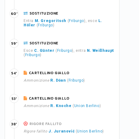
SOSTITUZIONE
60'
Entra
M. Gregoritsch
(
Friburgo
), esce
L.
Höler
(
Friburgo
)
SOSTITUZIONE
59'
Esce
C. Günter
(
Friburgo
), entra
N. Weißhaupt
(
Friburgo
)
CARTELLINO GIALLO
54'
Ammonizione
R. Dōan
(
Friburgo
)
CARTELLINO GIALLO
53'
Ammonizione
R. Knoche
(
Union Berlino
)
RIGORE FALLITO
38'
Rigore fallito
J. Juranović
(
Union Berlino
)