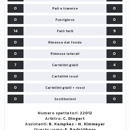
0
0
Pali e traverse
0
0
Fuorigioco
14
9
Falli fatti
0
0
Rimesse dal fondo
0
0
Rimesse laterali
7
4
Cartellini gialli
0
0
Cartellini rossi
0
0
Cartellini gialli + rossi
0
0
Sostituzioni
Numero spettatori:
22012
Arbitro:
C. Dingert
Assistenti:
B. Kempkes
-
N. Kimmeyer
Quarto uomo:
F. Badstübner