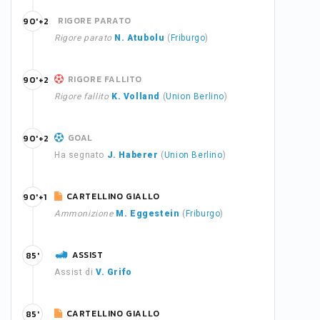
RIGORE PARATO
90'+2
Rigore parato
N. Atubolu
(
Friburgo
)
RIGORE FALLITO
90'+2
Rigore fallito
K. Volland
(
Union Berlino
)
GOAL
90'+2
Ha segnato
J. Haberer
(
Union Berlino
)
CARTELLINO GIALLO
90'+1
Ammonizione
M. Eggestein
(
Friburgo
)
ASSIST
85'
Assist di
V. Grifo
CARTELLINO GIALLO
85'