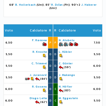
68'
B. Hollerbach
(Uni)
, 85'
R. Dōan
(Fri)
, 90'+2
J. Haberer
(Uni)
Voto
Calciatore
R
R
Calciatore
Voto
F. Rønnow
N. Atubolu
6,50
P
P
7,50
R. Knoche
L. Kübler
5,50
D
D
5,50
C. Trimmel
C. Günter
5,50
D
D
6,00
(59')
J. Juranović
J. Makengo
5,50
D
D
5,50
(84')
R. Gosens
N. Höfler
6,00
D
C
6,00
(83')
Diogo Leite
M. Eggestein
6,00
D
C
5,50
(62')