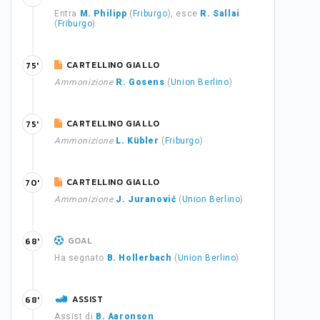
Entra
M. Philipp
(
Friburgo
), esce
R. Sallai
(
Friburgo
)
CARTELLINO GIALLO
75'
Ammonizione
R. Gosens
(
Union Berlino
)
CARTELLINO GIALLO
75'
Ammonizione
L. Kübler
(
Friburgo
)
CARTELLINO GIALLO
70'
Ammonizione
J. Juranović
(
Union Berlino
)
GOAL
68'
Ha segnato
B. Hollerbach
(
Union Berlino
)
ASSIST
68'
Assist di
B. Aaronson