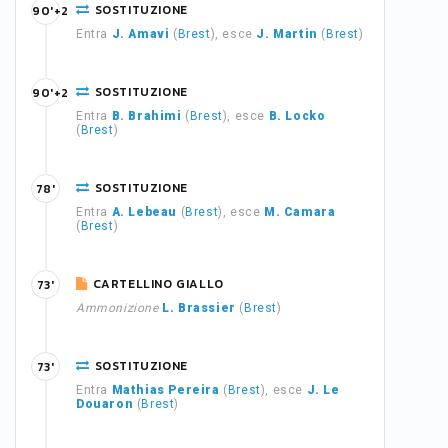
SOSTITUZIONE
90'+2
Entra
J. Amavi
(
Brest
), esce
J. Martin
(
Brest
)
SOSTITUZIONE
90'+2
Entra
B. Brahimi
(
Brest
), esce
B. Locko
(
Brest
)
SOSTITUZIONE
78'
Entra
A. Lebeau
(
Brest
), esce
M. Camara
(
Brest
)
CARTELLINO GIALLO
73'
Ammonizione
L. Brassier
(
Brest
)
SOSTITUZIONE
73'
Entra
Mathias Pereira
(
Brest
), esce
J. Le
Douaron
(
Brest
)