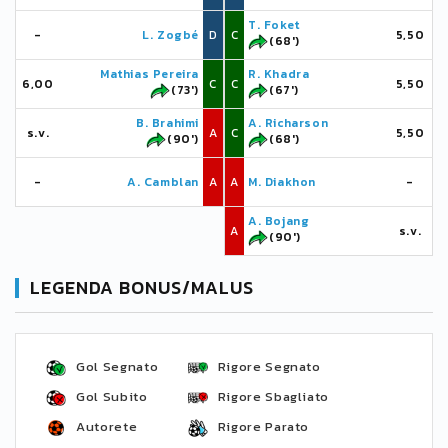
T. Foket
-
L. Zogbé
D
C
5,50
(68')
Mathias Pereira
R. Khadra
6,00
C
C
5,50
(73')
(67')
B. Brahimi
A. Richarson
s.v.
A
C
5,50
(90')
(68')
-
A. Camblan
A
A
M. Diakhon
-
A. Bojang
A
s.v.
(90')
LEGENDA BONUS/MALUS
Gol Segnato
Rigore Segnato
Gol Subito
Rigore Sbagliato
Autorete
Rigore Parato