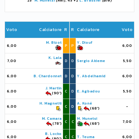
25'
M. Munetsi
(Rei)
, 45'+2
L. Brassier
(Bre)
Voto
Calciatore
R
R
Calciatore
Voto
M. Bizot
Y. Diouf
6,00
P
P
6,00
K. Lala
7,00
D
D
Sergio Akieme
5,50
6,00
B. Chardonnet
D
D
Y. Abdelhamid
6,00
J. Martin
6,00
C
D
E. Agbadou
5,50
(90')
H. Magnetti
A. Koné
6,00
C
D
-
(68')
M. Camara
M. Munetsi
6,00
C
C
7,00
(78')
(68')
B. Locko
6,00
C
C
T. Teuma
6,00
(90')