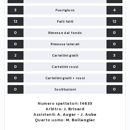
3
4
Fuorigioco
12
12
Falli fatti
0
0
Rimesse dal fondo
0
0
Rimesse laterali
2
3
Cartellini gialli
0
0
Cartellini rossi
0
0
Cartellini gialli + rossi
0
0
Sostituzioni
Numero spettatori:
14633
Arbitro:
J. Brisard
Assistenti:
A. Auger
-
J. Aube
Quarto uomo:
M. Bollengier