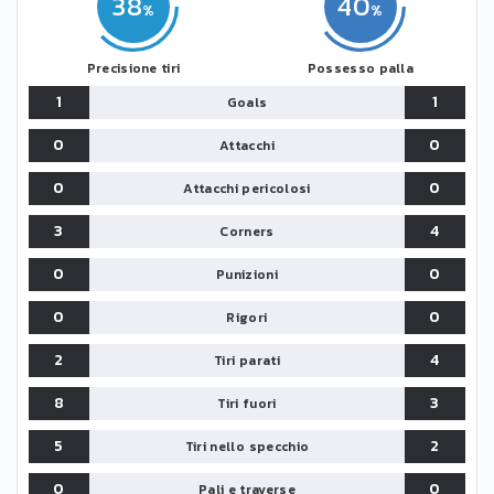
38
40
Precisione tiri
Possesso palla
1
1
Goals
0
0
Attacchi
0
0
Attacchi pericolosi
3
4
Corners
0
0
Punizioni
0
0
Rigori
2
4
Tiri parati
8
3
Tiri fuori
5
2
Tiri nello specchio
0
0
Pali e traverse