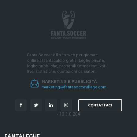
Fanta.Soccer è il sito web per giocare
online al fantacalcio gratis. Leghe private,
leghe pubbliche, probabili formazioni, voti
live, statistiche, quotazioni calciatori.
MARKETING E PUBBLICITÀ
marketing@fantasoccevillage.com
CONTATTACI
- 10.1.0.204
FANTALEGHE