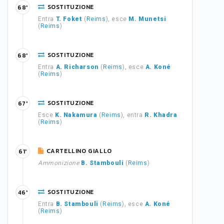
SOSTITUZIONE
68'
Entra
T. Foket
(
Reims
), esce
M. Munetsi
(
Reims
)
SOSTITUZIONE
68'
Entra
A. Richarson
(
Reims
), esce
A. Koné
(
Reims
)
SOSTITUZIONE
67'
Esce
K. Nakamura
(
Reims
), entra
R. Khadra
(
Reims
)
CARTELLINO GIALLO
61'
Ammonizione
B. Stambouli
(
Reims
)
SOSTITUZIONE
46'
Entra
B. Stambouli
(
Reims
), esce
A. Koné
(
Reims
)