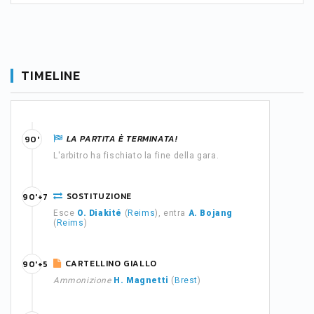
TIMELINE
LA PARTITA È TERMINATA!
90'
L'arbitro ha fischiato la fine della gara.
SOSTITUZIONE
90'+7
Esce
O. Diakité
(
Reims
), entra
A. Bojang
(
Reims
)
CARTELLINO GIALLO
90'+5
Ammonizione
H. Magnetti
(
Brest
)