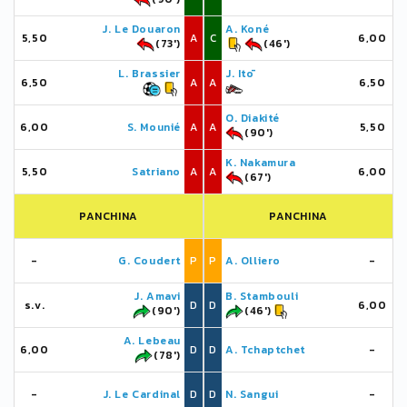
J. Le Douaron
A. Koné
5,50
A
C
6,00
(73')
(46')
L. Brassier
J. Itō
6,50
A
A
6,50
O. Diakité
6,00
S. Mounié
A
A
5,50
(90')
K. Nakamura
5,50
Satriano
A
A
6,00
(67')
PANCHINA
PANCHINA
-
G. Coudert
P
P
A. Olliero
-
J. Amavi
B. Stambouli
s.v.
D
D
6,00
(90')
(46')
A. Lebeau
6,00
D
D
A. Tchaptchet
-
(78')
-
J. Le Cardinal
D
D
N. Sangui
-