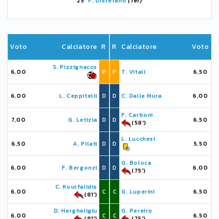
25'
F. Distefano
(Ter)
Voto
Calciatore
R
R
Calciatore
Voto
S. Pizzignacco
6,00
P
P
T. Vitali
6,50
6,00
L. Ceppitelli
D
D
C. Dalle Mura
6,00
F. Carboni
7,00
G. Letizia
D
D
6,50
(58')
L. Lucchesi
6,50
A. Pilati
D
D
5,50
G. Boloca
6,00
F. Bergonzi
D
D
6,00
(75')
C. Kourfalidis
6,00
C
C
G. Luperini
6,50
(81')
D. Hergheligiu
G. Pereiro
6,00
C
C
6,50
(81')
(75')