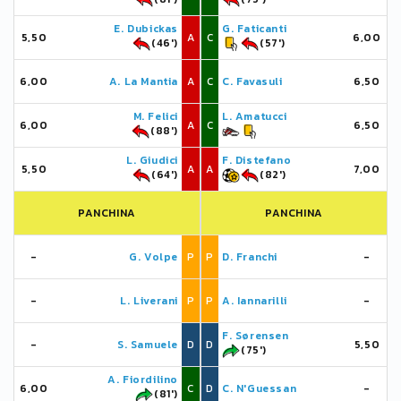
E. Dubickas
G. Faticanti
5,50
A
C
6,00
(46')
(57')
6,00
A. La Mantia
A
C
C. Favasuli
6,50
M. Felici
L. Amatucci
6,00
A
C
6,50
(88')
L. Giudici
F. Distefano
5,50
A
A
7,00
(64')
(82')
PANCHINA
PANCHINA
-
G. Volpe
P
P
D. Franchi
-
-
L. Liverani
P
P
A. Iannarilli
-
F. Sørensen
-
S. Samuele
D
D
5,50
(75')
A. Fiordilino
6,00
C
D
C. N'Guessan
-
(81')