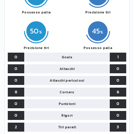
Possesso palla
Precisione tiri
50
45
Precisione tiri
Possesso palla
0
1
Goals
0
0
Attacchi
0
0
Attacchi pericolosi
8
6
Corners
0
0
Punizioni
0
0
Rigori
2
3
Tiri parati