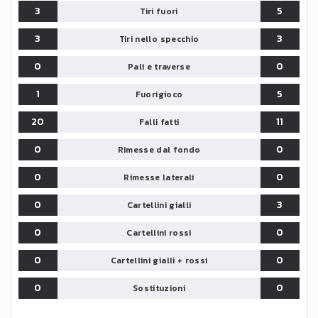
3
5
Tiri fuori
3
3
Tiri nello specchio
0
0
Pali e traverse
1
5
Fuorigioco
20
11
Falli fatti
0
0
Rimesse dal fondo
0
0
Rimesse laterali
0
3
Cartellini gialli
0
0
Cartellini rossi
0
0
Cartellini gialli + rossi
0
0
Sostituzioni