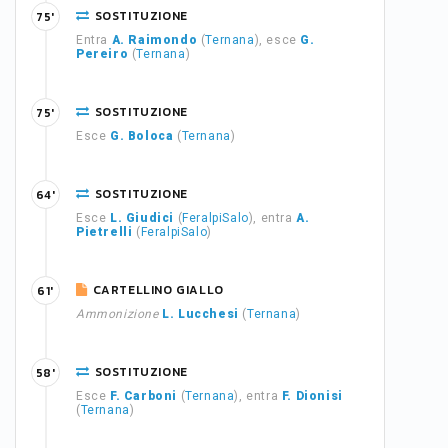
SOSTITUZIONE
75'
Entra
A. Raimondo
(
Ternana
), esce
G.
Pereiro
(
Ternana
)
SOSTITUZIONE
75'
Esce
G. Boloca
(
Ternana
)
SOSTITUZIONE
64'
Esce
L. Giudici
(
FeralpiSalo
), entra
A.
Pietrelli
(
FeralpiSalo
)
CARTELLINO GIALLO
61'
Ammonizione
L. Lucchesi
(
Ternana
)
SOSTITUZIONE
58'
Esce
F. Carboni
(
Ternana
), entra
F. Dionisi
(
Ternana
)