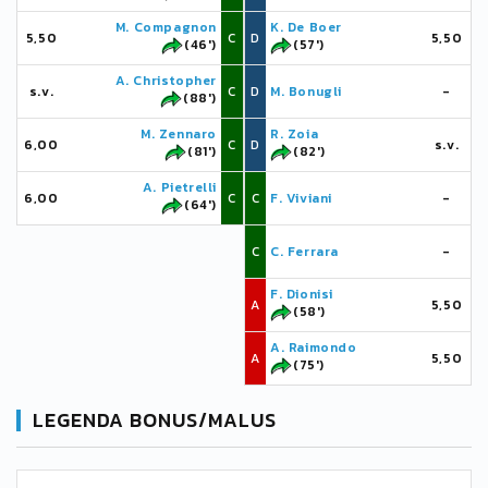
M. Compagnon
K. De Boer
5,50
C
D
5,50
(46')
(57')
A. Christopher
s.v.
C
D
M. Bonugli
-
(88')
M. Zennaro
R. Zoia
6,00
C
D
s.v.
(81')
(82')
A. Pietrelli
6,00
C
C
F. Viviani
-
(64')
C
C. Ferrara
-
F. Dionisi
A
5,50
(58')
A. Raimondo
A
5,50
(75')
LEGENDA BONUS/MALUS