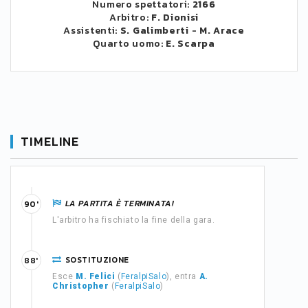
Numero spettatori:
2166
Arbitro:
F. Dionisi
Assistenti:
S. Galimberti
-
M. Arace
Quarto uomo:
E. Scarpa
TIMELINE
LA PARTITA È TERMINATA!
90'
L'arbitro ha fischiato la fine della gara.
SOSTITUZIONE
88'
Esce
M. Felici
(
FeralpiSalo
), entra
A.
Christopher
(
FeralpiSalo
)