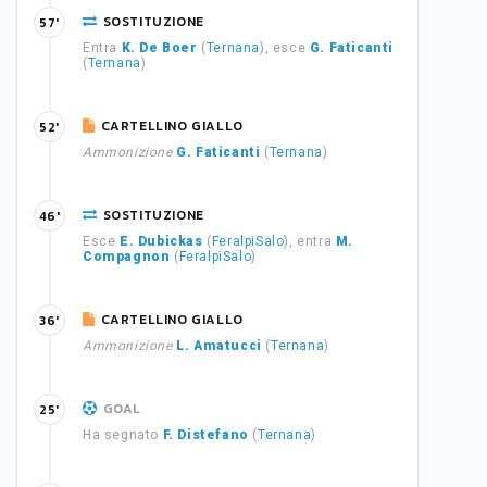
SOSTITUZIONE
57'
Entra
K. De Boer
(
Ternana
), esce
G. Faticanti
(
Ternana
)
CARTELLINO GIALLO
52'
Ammonizione
G. Faticanti
(
Ternana
)
SOSTITUZIONE
46'
Esce
E. Dubickas
(
FeralpiSalo
), entra
M.
Compagnon
(
FeralpiSalo
)
CARTELLINO GIALLO
36'
Ammonizione
L. Amatucci
(
Ternana
)
GOAL
25'
Ha segnato
F. Distefano
(
Ternana
)