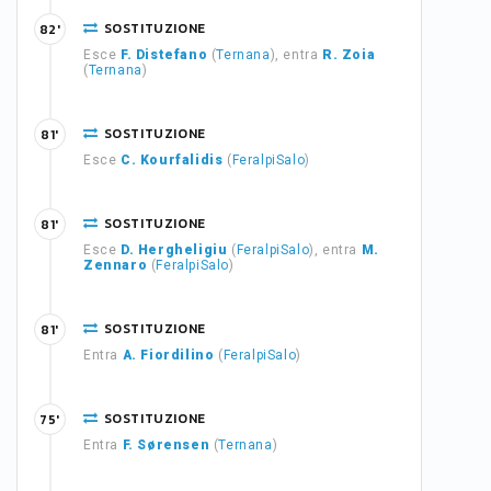
SOSTITUZIONE
82'
Esce
F. Distefano
(
Ternana
), entra
R. Zoia
(
Ternana
)
SOSTITUZIONE
81'
Esce
C. Kourfalidis
(
FeralpiSalo
)
SOSTITUZIONE
81'
Esce
D. Hergheligiu
(
FeralpiSalo
), entra
M.
Zennaro
(
FeralpiSalo
)
SOSTITUZIONE
81'
Entra
A. Fiordilino
(
FeralpiSalo
)
SOSTITUZIONE
75'
Entra
F. Sørensen
(
Ternana
)