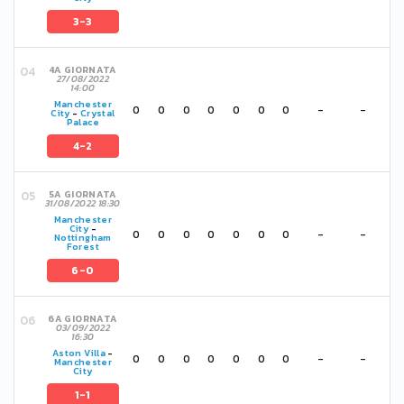
3-3
4A GIORNATA
27/08/2022
14:00
Manchester
0
0
0
0
0
0
0
-
-
City
-
Crystal
Palace
4-2
5A GIORNATA
31/08/2022 18:30
Manchester
City
-
0
0
0
0
0
0
0
-
-
Nottingham
Forest
6-0
6A GIORNATA
03/09/2022
16:30
Aston Villa
-
0
0
0
0
0
0
0
-
-
Manchester
City
1-1