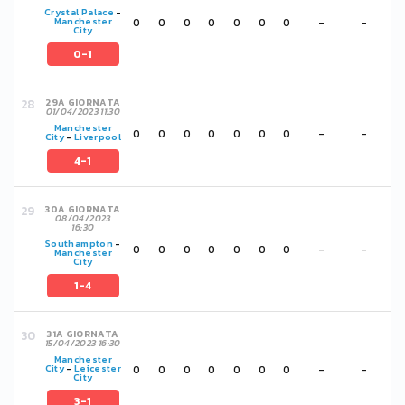
Crystal Palace
-
0
0
0
0
0
0
0
-
-
Manchester
City
0-1
29A GIORNATA
01/04/2023 11:30
Manchester
0
0
0
0
0
0
0
-
-
City
-
Liverpool
4-1
30A GIORNATA
08/04/2023
16:30
Southampton
-
0
0
0
0
0
0
0
-
-
Manchester
City
1-4
31A GIORNATA
15/04/2023 16:30
Manchester
0
0
0
0
0
0
0
-
-
City
-
Leicester
City
3-1