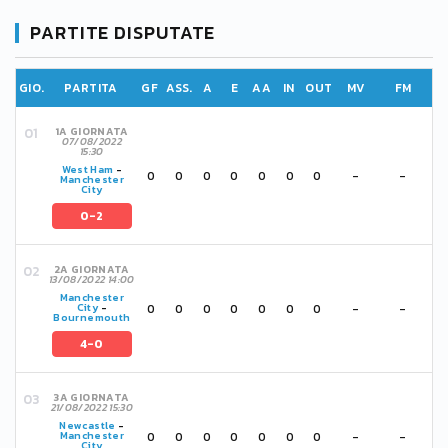
PARTITE DISPUTATE
GIO.
PARTITA
GF
ASS.
A
E
AA
IN
OUT
MV
FM
1A GIORNATA
07/08/2022
15:30
West Ham
-
0
0
0
0
0
0
0
-
-
Manchester
City
0-2
2A GIORNATA
13/08/2022 14:00
Manchester
0
0
0
0
0
0
0
-
-
City
-
Bournemouth
4-0
3A GIORNATA
21/08/2022 15:30
Newcastle
-
0
0
0
0
0
0
0
-
-
Manchester
City