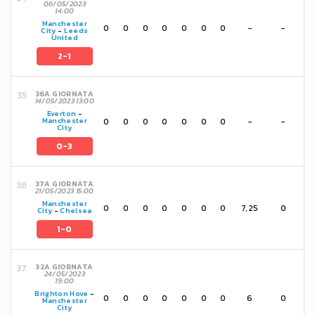
06/05/2023
14:00
Manchester
0
0
0
0
0
0
0
-
-
City
-
Leeds
United
2-1
36A GIORNATA
14/05/2023 13:00
Everton
-
0
0
0
0
0
0
0
-
-
Manchester
City
0-3
37A GIORNATA
21/05/2023 15:00
Manchester
0
0
0
0
0
0
0
7,25
0
City
-
Chelsea
1-0
32A GIORNATA
24/05/2023
19:00
Brighton Hove
-
0
0
0
0
0
0
0
6
0
Manchester
City