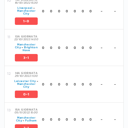
16/10/2022 15:30
Liverpool
-
0
0
0
0
0
0
0
-
-
Manchester
City
1-0
13A GIORNATA
22/10/2022 14:00
Manchester
0
0
0
0
0
0
0
-
-
City
-
Brighton
Hove
3-1
14A GIORNATA
29/10/2022 11:30
Leicester City
-
0
0
0
0
0
0
0
-
-
Manchester
City
0-1
15A GIORNATA
05/11/2022 15:00
Manchester
0
0
0
0
0
0
0
-
-
City
-
Fulham