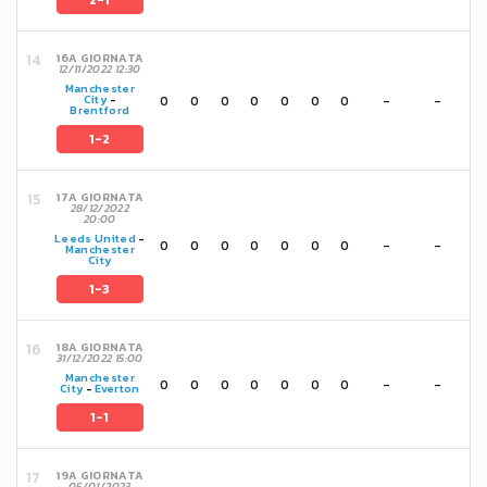
2-1
16A GIORNATA
12/11/2022 12:30
Manchester
0
0
0
0
0
0
0
-
-
City
-
Brentford
1-2
17A GIORNATA
28/12/2022
20:00
Leeds United
-
0
0
0
0
0
0
0
-
-
Manchester
City
1-3
18A GIORNATA
31/12/2022 15:00
Manchester
0
0
0
0
0
0
0
-
-
City
-
Everton
1-1
19A GIORNATA
05/01/2023