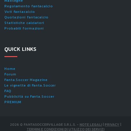
Maxileghe
Regolamento fantacalcio
Voti fantacalcio
Quotazioni fantacalcio
Statistiche calciatori
Probabili formazioni
QUICK LINKS
Home
Forum
Fanta.Soccer Magazine
Le vignette di Fanta.Soccer
FAQ
Pubblicità su Fanta.Soccer
PREMIUM
2026
©
FANTASOCCERVILLAGE S.R.L.S.
-
NOTE LEGALI
|
PRIVACY
|
TERMINI E CONDIZIONI DI UTILIZZO DEI SERVIZI