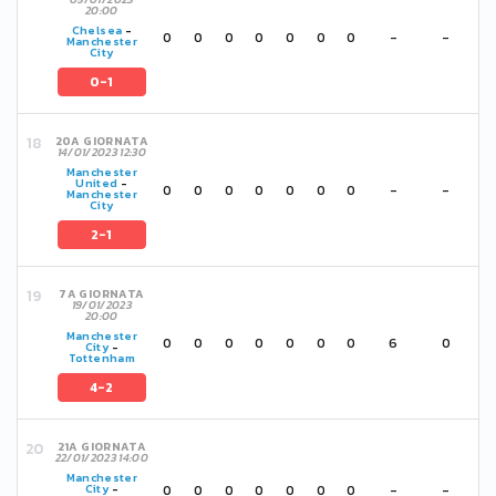
20:00
Chelsea
-
0
0
0
0
0
0
0
-
-
Manchester
City
0-1
20A GIORNATA
14/01/2023 12:30
Manchester
United
-
0
0
0
0
0
0
0
-
-
Manchester
City
2-1
7A GIORNATA
19/01/2023
20:00
Manchester
0
0
0
0
0
0
0
6
0
City
-
Tottenham
4-2
21A GIORNATA
22/01/2023 14:00
Manchester
0
0
0
0
0
0
0
-
-
City
-