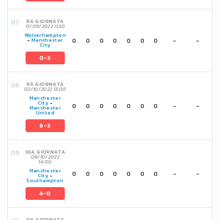
8A GIORNATA
17/09/2022 11:30
Wolverhampton
0
0
0
0
0
0
0
-
-
-
Manchester
City
0-3
9A GIORNATA
02/10/2022 13:00
Manchester
City
-
0
0
0
0
0
0
0
-
-
Manchester
United
6-3
10A GIORNATA
08/10/2022
14:00
Manchester
0
0
0
0
0
0
0
-
-
City
-
Southampton
4-0
11A GIORNATA