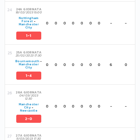
24A GIORNATA
18/02/2023 15:00
Nottingham
Forest
-
0
0
0
0
0
0
0
-
-
Manchester
City
1-1
25A GIORNATA
25/02/2023 17:30
Bournemouth
-
0
0
0
0
0
0
0
6
0
Manchester
City
1-4
26A GIORNATA
04/03/2023
12:30
Manchester
0
0
0
0
0
0
0
-
-
City
-
Newcastle
2-0
27A GIORNATA
11/03/2023 17:30