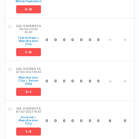
Wolverhampton
3-0
22A GIORNATA
05/02/2023
16:30
Tottenham
-
0
0
0
0
0
0
0
-
-
Manchester
City
1-0
23A GIORNATA
12/02/2023 16:30
Manchester
0
0
0
0
0
0
0
-
-
City
-
Aston
Villa
3-1
12A GIORNATA
15/02/2023 19:30
Arsenal
-
0
0
0
0
0
0
0
6
0
Manchester
City
1-3