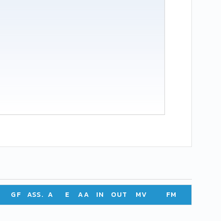
GF
ASS.
A
E
AA
IN
OUT
MV
FM