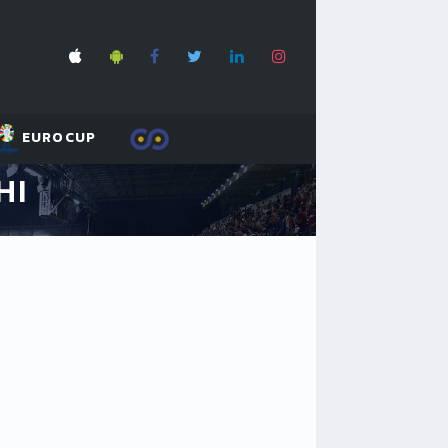
EUROCUP
HI