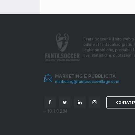
Fanta.Soccer è il sito web p
online al fantacalcio gratis.
leghe pubbliche, probabili f
live, statistiche, quotazioni 
MARKETING E PUBBLICITÀ
marketing@fantasoccevillage.com
CONTATT
- 10.1.0.204