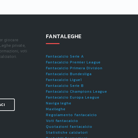
FANTALEGHE
er giocare
 Leghe private,
ormazioni, voti
Fantacalcio Serie A
calciatori.
Fantacalcio Premier League
Fantacalcio Primera Division
Fantacalcio Bundesliga
Fantacalcio Ligue1
Fantacalcio Serie B
Fantacalcio Champions League
Fantacalcio Europa League
Naviga leghe
ACI
Maxileghe
Regolamento fantacalcio
Voti fantacalcio
Quotazioni fantacalcio
Statistiche calciatori