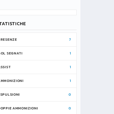
TATISTICHE
PRESENZE
7
GOL SEGNATI
1
ASSIST
1
AMMONIZIONI
1
ESPULSIONI
0
DOPPIE AMMONIZIONI
0