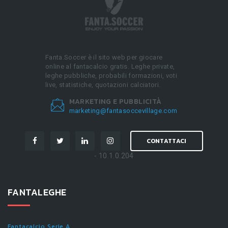
Fanta.Soccer è il sito web per giocare
online al fantacalcio gratis. Leghe private,
leghe pubbliche, probabili formazioni, voti
live, statistiche, quotazioni calciatori.
MARKETING E PUBBLICITÀ
marketing@fantasoccevillage.com
CONTATTACI
- 10.1.0.204
FANTALEGHE
Fantacalcio Serie A