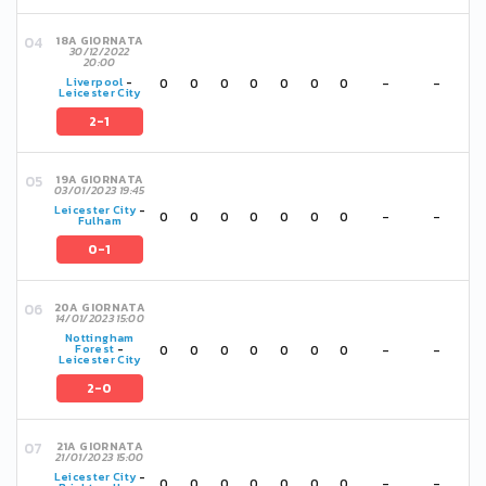
18A GIORNATA
30/12/2022
20:00
0
0
0
0
0
0
0
-
-
Liverpool
-
Leicester City
2-1
19A GIORNATA
03/01/2023 19:45
Leicester City
-
0
0
0
0
0
0
0
-
-
Fulham
0-1
20A GIORNATA
14/01/2023 15:00
Nottingham
0
0
0
0
0
0
0
-
-
Forest
-
Leicester City
2-0
21A GIORNATA
21/01/2023 15:00
Leicester City
-
0
0
0
0
0
0
0
-
-