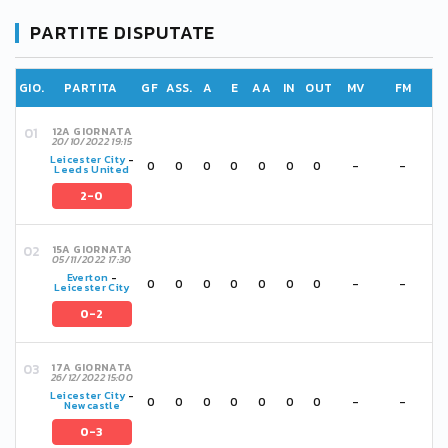
PARTITE DISPUTATE
GIO.
PARTITA
GF
ASS.
A
E
AA
IN
OUT
MV
FM
12A GIORNATA
20/10/2022 19:15
Leicester City
-
0
0
0
0
0
0
0
-
-
Leeds United
2-0
15A GIORNATA
05/11/2022 17:30
Everton
-
0
0
0
0
0
0
0
-
-
Leicester City
0-2
17A GIORNATA
26/12/2022 15:00
Leicester City
-
0
0
0
0
0
0
0
-
-
Newcastle
0-3