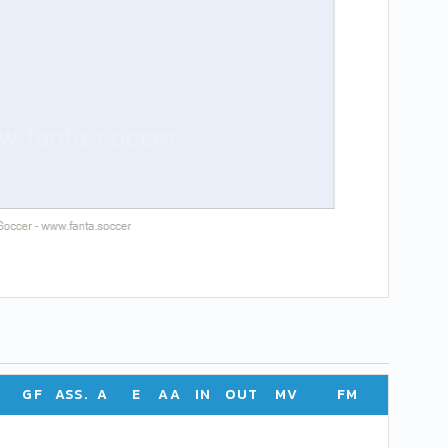
GF
ASS.
A
E
AA
IN
OUT
MV
FM