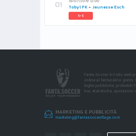
18/07/2019 12:00
Tobyl FK
-
Jeunesse Esch
1-1
Fanta.Soccer è il sito web p
online al fantacalcio gratis.
leghe pubbliche, probabili f
live, statistiche, quotazioni 
MARKETING E PUBBLICITÀ
marketing@fantasoccevillage.com