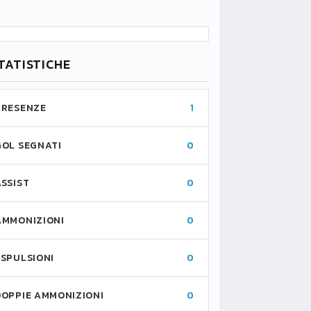
TATISTICHE
PRESENZE
1
GOL SEGNATI
0
ASSIST
0
AMMONIZIONI
0
ESPULSIONI
0
DOPPIE AMMONIZIONI
0