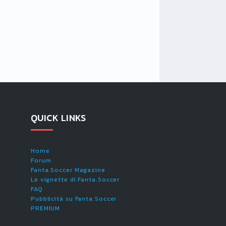
QUICK LINKS
Home
Forum
Fanta.Soccer Magazine
Le vignette di Fanta.Soccer
FAQ
Pubblicità su Fanta.Soccer
PREMIUM