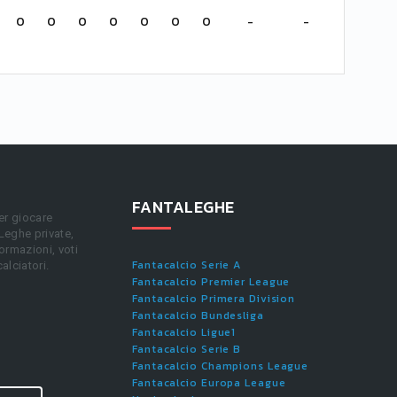
0
0
0
0
0
0
0
-
-
FANTALEGHE
er giocare
 Leghe private,
ormazioni, voti
Fantacalcio Serie A
calciatori.
Fantacalcio Premier League
Fantacalcio Primera Division
Fantacalcio Bundesliga
Fantacalcio Ligue1
Fantacalcio Serie B
Fantacalcio Champions League
Fantacalcio Europa League