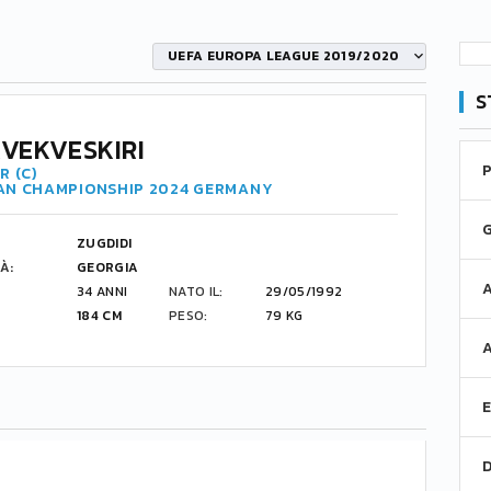
UEFA EUROPA LEAGUE 2019/2020
S
KVEKVESKIRI
R (C)
AN CHAMPIONSHIP 2024 GERMANY
ZUGDIDI
À:
GEORGIA
34 ANNI
NATO IL:
29/05/1992
184 CM
PESO:
79 KG