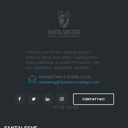
Fanta.Soccer è il sito web per giocare
online al fantacalcio gratis. Leghe private,
leghe pubbliche, probabili formazioni, voti
live, statistiche, quotazioni calciatori.
MARKETING E PUBBLICITÀ
marketing@fantasoccevillage.com
CONTATTACI
- 141.95.101.85
FANTALEGHE