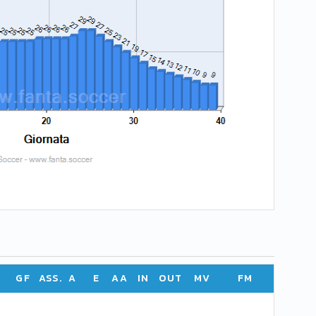
GF
ASS.
A
E
AA
IN
OUT
MV
FM