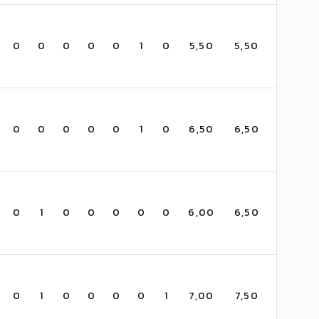
0
0
0
0
0
1
0
5,50
5,50
0
0
0
0
0
1
0
6,50
6,50
0
1
0
0
0
0
0
6,00
6,50
0
1
0
0
0
0
1
7,00
7,50