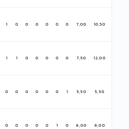
1
0
0
0
0
0
0
7,00
10,50
1
1
0
0
0
0
0
7,50
12,00
0
0
0
0
0
0
1
5,50
5,50
0
0
0
0
0
1
0
6,00
6,00