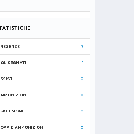
TATISTICHE
PRESENZE
7
GOL SEGNATI
1
ASSIST
0
AMMONIZIONI
0
ESPULSIONI
0
DOPPIE AMMONIZIONI
0