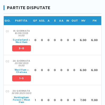
PARTITE DISPUTATE
GIO.
PARTITA
GF
ASS.
A
E
AA
IN
OUT
MV
FM
1A GIORNATA
16/08/2025
14:00
0
0
0
0
0
0
0
6,00
6,00
Sunderland
-
West Ham
3-0
2A GIORNATA
22/08/2025
19:00
0
0
0
0
0
0
0
6,00
6,00
West Ham
-
Chelsea
1-5
3A GIORNATA
31/08/2025 13:00
Nottingham
1
0
0
0
0
0
0
7,00
11,00
Forest
-
West
Ham