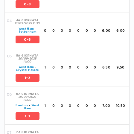
0-3
4A GIORNATA
13/09/2025 16:30
West Ham
-
0
0
0
0
0
0
0
6,00
6,00
Tottenham
0-3
5A GIORNATA
20/09/2025
14:00
1
0
0
0
0
0
0
6,50
9,50
West Ham
-
Crystal Palace
1-2
6A GIORNATA
29/09/2025
19:00
1
0
0
0
0
0
0
7,00
10,50
Everton
-
West
Ham
1-1
7A GIORNATA