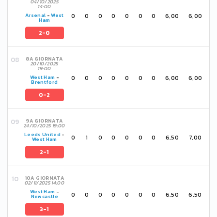
04/10/2025
14:00
0
0
0
0
0
0
0
6,00
6,00
Arsenal
-
West
Ham
2-0
8A GIORNATA
20/10/2025
19:00
0
0
0
0
0
0
0
6,00
6,00
West Ham
-
Brentford
0-2
9A GIORNATA
24/10/2025 19:00
Leeds United
-
0
1
0
0
0
0
0
6,50
7,00
West Ham
2-1
10A GIORNATA
02/11/2025 14:00
West Ham
-
0
0
0
0
0
0
0
6,50
6,50
Newcastle
3-1