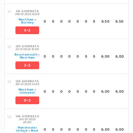
11A GIORNATA
08/11/2025 15:00
West Ham
-
0
0
0
0
0
0
0
6,50
6,50
Burnley
3-2
12A GIORNATA
22/11/2025 15:00
Bournemouth
-
0
0
0
0
0
0
0
6,00
6,00
West Ham
2-2
13A GIORNATA
30/11/2025 14:05
West Ham
-
0
0
0
0
0
0
0
6,00
6,00
Liverpool
0-2
14A GIORNATA
04/12/2025
20:00
Manchester
0
0
0
0
0
0
0
6,00
6,00
United
-
West