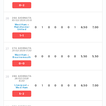
0-2
26A GIORNATA
10/02/2026 20:15
West Ham
-
0
1
0
0
0
0
1
6,50
7,00
Manchester
United
1-1
27A GIORNATA
21/02/2026 17:30
West Ham
-
0
0
0
0
0
0
0
5,50
5,50
Bournemouth
0-0
28A GIORNATA
28/02/2026
15:00
0
1
0
0
0
0
0
6,50
7,00
Liverpool
-
West Ham
5-2