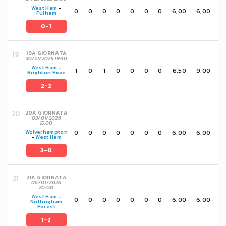
West Ham
-
0
0
0
0
0
0
0
6,00
6,00
Fulham
0-1
19A GIORNATA
30/12/2025 19:30
West Ham
-
1
0
1
0
0
0
0
6,50
9,00
Brighton Hove
2-2
20A GIORNATA
03/01/2026
15:00
0
0
0
0
0
0
0
6,00
6,00
Wolverhampton
-
West Ham
3-0
21A GIORNATA
06/01/2026
20:00
West Ham
-
0
0
0
0
0
0
0
6,00
6,00
Nottingham
Forest
1-2