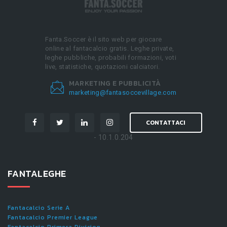
Fanta.Soccer è il sito web per giocare
online al fantacalcio gratis. Leghe private,
leghe pubbliche, probabili formazioni, voti
live, statistiche, quotazioni calciatori.
MARKETING E PUBBLICITÀ
marketing@fantasoccevillage.com
CONTATTACI
- 10.1.0.204
FANTALEGHE
Fantacalcio Serie A
Fantacalcio Premier League