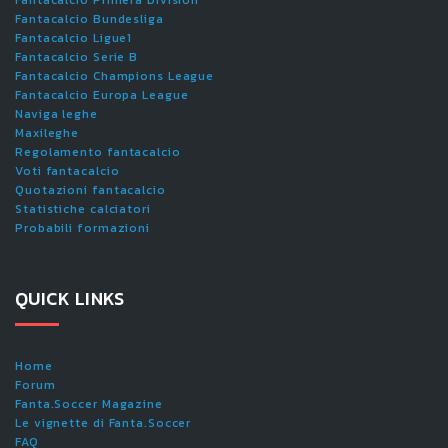
Fantacalcio Primera Division
Fantacalcio Bundesliga
Fantacalcio Ligue1
Fantacalcio Serie B
Fantacalcio Champions League
Fantacalcio Europa League
Naviga leghe
Maxileghe
Regolamento fantacalcio
Voti fantacalcio
Quotazioni fantacalcio
Statistiche calciatori
Probabili formazioni
QUICK LINKS
Home
Forum
Fanta.Soccer Magazine
Le vignette di Fanta.Soccer
FAQ