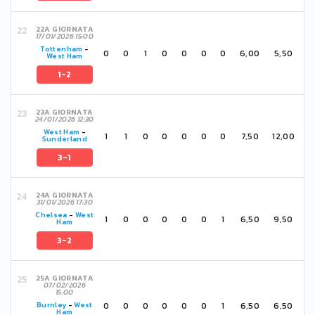
22A GIORNATA
17/01/2026 15:00
Tottenham
-
0
0
1
0
0
0
0
6,00
5,50
West Ham
1-2
23A GIORNATA
24/01/2026 12:30
West Ham
-
1
1
0
0
0
0
0
7,50
12,00
Sunderland
3-1
24A GIORNATA
31/01/2026 17:30
Chelsea
-
West
1
0
0
0
0
0
1
6,50
9,50
Ham
3-2
25A GIORNATA
07/02/2026
15:00
0
0
0
0
0
0
1
6,50
6,50
Burnley
-
West
Ham