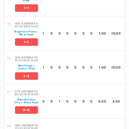
Ham
1-1
15A GIORNATA
07/12/2025 14:00
Brighton Hove
-
1
0
0
0
0
0
0
7,00
10,00
West Ham
1-1
16A GIORNATA
14/12/2025 14:00
West Ham
-
1
0
0
0
0
0
0
7,00
10,00
Aston Villa
2-3
17A GIORNATA
20/12/2025 15:00
Manchester
0
0
1
0
0
0
0
5,00
4,50
City
-
West Ham
3-0
18A GIORNATA
27/12/2025 15:00