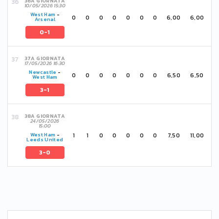
36A GIORNATA
10/05/2026 15:30
West Ham
-
0
0
0
0
0
0
0
6,00
6,00
Arsenal
0-1
37A GIORNATA
17/05/2026 16:30
Newcastle
-
0
0
0
0
0
0
0
6,50
6,50
West Ham
3-1
38A GIORNATA
24/05/2026
15:00
1
1
0
0
0
0
0
7,50
11,00
West Ham
-
Leeds United
3-0