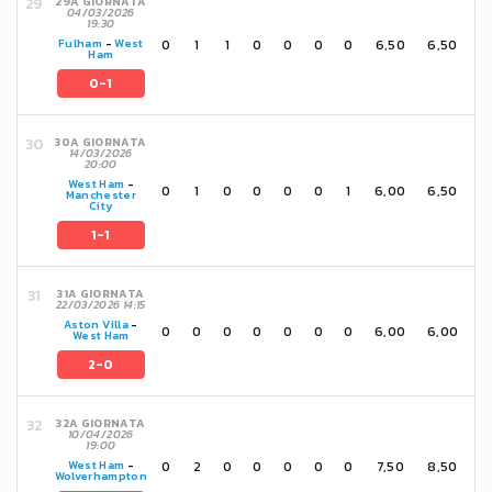
29A GIORNATA
04/03/2026
19:30
0
1
1
0
0
0
0
6,50
6,50
Fulham
-
West
Ham
0-1
30A GIORNATA
14/03/2026
20:00
West Ham
-
0
1
0
0
0
0
1
6,00
6,50
Manchester
City
1-1
31A GIORNATA
22/03/2026 14:15
Aston Villa
-
0
0
0
0
0
0
0
6,00
6,00
West Ham
2-0
32A GIORNATA
10/04/2026
19:00
0
2
0
0
0
0
0
7,50
8,50
West Ham
-
Wolverhampton