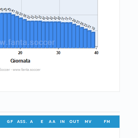
GF
ASS.
A
E
AA
IN
OUT
MV
FM