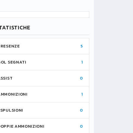
TATISTICHE
PRESENZE
5
GOL SEGNATI
1
ASSIST
0
AMMONIZIONI
1
ESPULSIONI
0
DOPPIE AMMONIZIONI
0