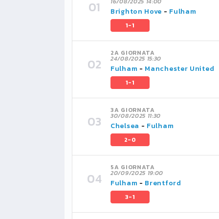
16/08/2025 14:00
Brighton Hove
-
Fulham
1-1
2A GIORNATA
24/08/2025 15:30
Fulham
-
Manchester United
1-1
3A GIORNATA
30/08/2025 11:30
Chelsea
-
Fulham
2-0
5A GIORNATA
20/09/2025 19:00
Fulham
-
Brentford
3-1