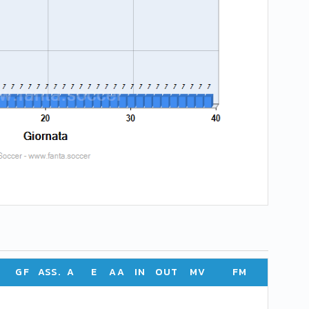
GF
ASS.
A
E
AA
IN
OUT
MV
FM