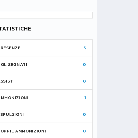
TATISTICHE
PRESENZE
5
GOL SEGNATI
0
ASSIST
0
AMMONIZIONI
1
ESPULSIONI
0
DOPPIE AMMONIZIONI
0