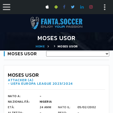
MOSES USOR
HOME
MOSES USOR
MOSES USOR
17
MOSES USOR
ATTACKER (A)
- UEFA EUROPA LEAGUE 2023/2024
NATO A:
-
NAZIONALITÀ:
NIGERIA
ETÀ:
24 ANNI
NATO IL:
05/02/2002
ALTEZZA:
-
PESO:
-