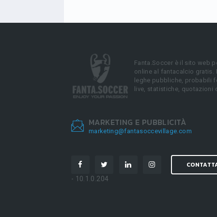
Fanta.Soccer è il sito web p
online al fantacalcio gratis.
leghe pubbliche, probabili f
live, statistiche, quotazioni 
MARKETING E PUBBLICITÀ
marketing@fantasoccevillage.com
CONTATT
- 10.1.0.204