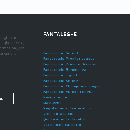
FANTALEGHE
er giocare
 Leghe private,
ormazioni, voti
Fantacalcio Serie A
calciatori.
Fantacalcio Premier League
Fantacalcio Primera Division
Fantacalcio Bundesliga
Fantacalcio Ligue1
Fantacalcio Serie B
Fantacalcio Champions League
Fantacalcio Europa League
Naviga leghe
ACI
Maxileghe
Regolamento fantacalcio
Voti fantacalcio
Quotazioni fantacalcio
Statistiche calciatori