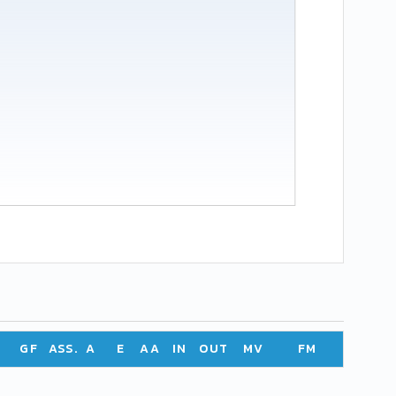
GF
ASS.
A
E
AA
IN
OUT
MV
FM