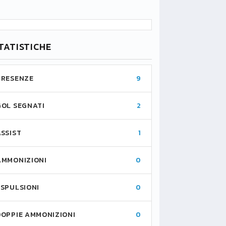
TATISTICHE
PRESENZE
9
GOL SEGNATI
2
ASSIST
1
AMMONIZIONI
0
ESPULSIONI
0
DOPPIE AMMONIZIONI
0