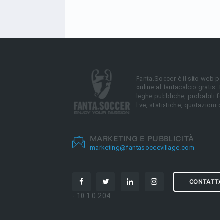
Fanta.Soccer è il sito web p
online al fantacalcio gratis.
leghe pubbliche, probabili f
live, statistiche, quotazioni 
MARKETING E PUBBLICITÀ
marketing@fantasoccevillage.com
CONTATT
- 10.1.0.204