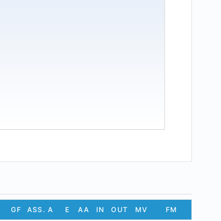
GF
ASS.
A
E
AA
IN
OUT
MV
FM