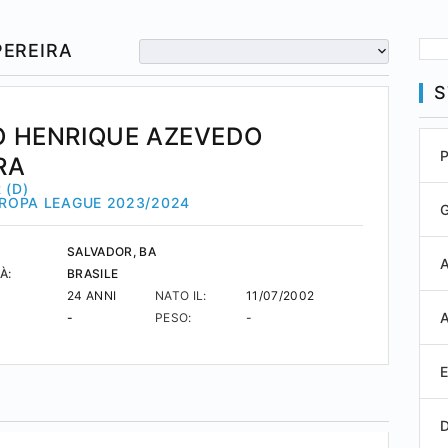
PEREIRA
S
O HENRIQUE AZEVEDO
RA
 (D)
UROPA LEAGUE 2023/2024
SALVADOR, BA
À:
BRASILE
24 ANNI
NATO IL:
11/07/2002
-
PESO:
-