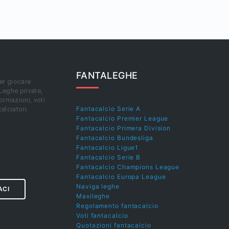
FANTALEGHE
er giocare
 Leghe private,
ormazioni, voti
Fantacalcio Serie A
calciatori.
Fantacalcio Premier League
Fantacalcio Primera Division
Fantacalcio Bundesliga
Fantacalcio Ligue1
Fantacalcio Serie B
Fantacalcio Champions League
Fantacalcio Europa League
Naviga leghe
ACI
Maxileghe
Regolamento fantacalcio
Voti fantacalcio
Quotazioni fantacalcio