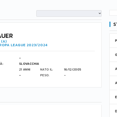
S
AUER
 (A)
UROPA LEAGUE 2023/2024
-
À:
SLOVACCHIA
21 ANNI
NATO IL:
16/12/2005
-
PESO:
-