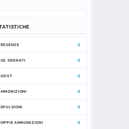
TATISTICHE
PRESENZE
0
GOL SEGNATI
0
ASSIST
0
AMMONIZIONI
0
ESPULSIONI
0
DOPPIE AMMONIZIONI
0