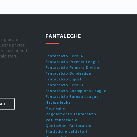
FANTALEGHE
er giocare
 Leghe private,
ormazioni, voti
Fantacalcio Serie A
calciatori.
Fantacalcio Premier League
Fantacalcio Primera Division
Fantacalcio Bundesliga
Fantacalcio Ligue1
Fantacalcio Serie B
Fantacalcio Champions League
Fantacalcio Europa League
Naviga leghe
ACI
Maxileghe
Regolamento fantacalcio
Voti fantacalcio
Quotazioni fantacalcio
Statistiche calciatori