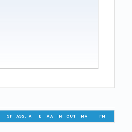
GF
ASS.
A
E
AA
IN
OUT
MV
FM