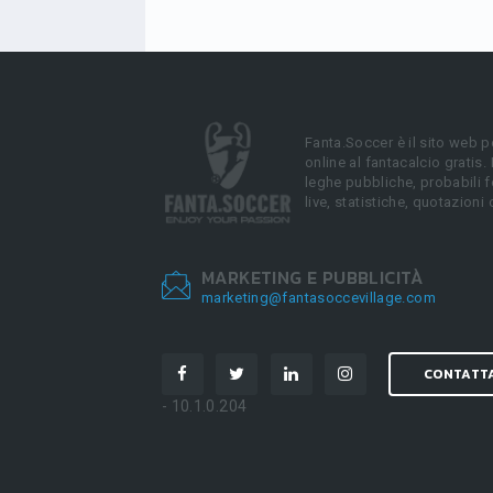
Fanta.Soccer è il sito web p
online al fantacalcio gratis.
leghe pubbliche, probabili f
live, statistiche, quotazioni 
MARKETING E PUBBLICITÀ
marketing@fantasoccevillage.com
CONTATT
- 10.1.0.204